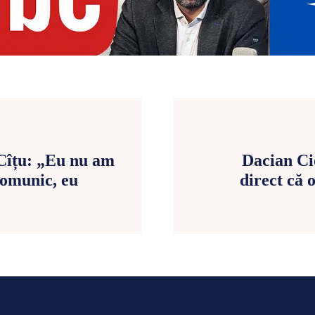
Cîțu: „Eu nu am
Dacian Ci
comunic, eu
direct că o