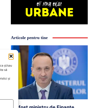
Articole pentru tine
oca și/sau
ite să
stici și
Un fost ministru de Finanțe