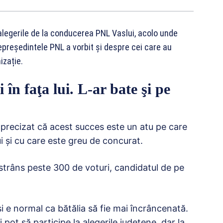
legerile de la conducerea PNL Vaslui, acolo unde
epreședintele PNL a vorbit şi despre cei care au
izație.
în faţa lui. L-ar bate şi pe
 precizat că acest succes este un atu pe care
lui şi cu care este greu de concurat.
 strâns peste 300 de voturi, candidatul de pe
i e normal ca bătălia să fie mai încrâncenată.
 pot să participe la alegerile județene, dar la