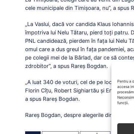
cele municipale din Timișoara, nu”, a spus
„La Vaslui, dacă vor candida Klaus Iohannis
împotriva lui Nelu Tătaru, pierd toți patru.
PNL candidează, pierdem în fața lui Nelu Tă
omul care a dus greul în fața pandemiei, acasă
pe colegii mei de la Bârlad, dar ce să conte
zdrobitor”, a spus Rareș Bogdan.
„A luat 340 de voturi, cel de pe locul 2 doar
Pentru a o
accesa in
Florin Cîțu, Robert Sighiartău și Emil Boc, 
procesăm 
Neconsimț
a spus Rareș Bogdan.
funcții.
Rareş Bogdan, despre alegerile din PNL: „Ne