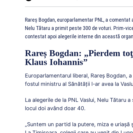
Rareș Bogdan, europarlamentar PNL, a comentat a
Nelu Tătaru a primit peste 300 de voturi. Prim-vic
contestat apoi alegerile interne din această organ
Rareș Bogdan: „Pierdem toţi 
Klaus Iohannis”
Europarlamentarul liberal, Rareş Bogdan, a
fostul ministru al Sănătăţii l-ar avea la Vas
La alegerile de la PNL Vaslui, Nelu Tătaru a
locul doi având doar 40.
„Suntem un partid la putere, miza e uriașă ș
La Timișoara, colegii care au venit din Lugoj