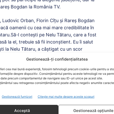
 Rareş Bogdan la România TV.
, Ludovic Orban, Florin Cîțu și Rareș Bogdan
 Dacă oamenii cu cea mai mare credibilitate în
taru.Să-l contești pe Nelu Tătaru, care a fost
 la el, trebuie să fii inconștient. Eu îi salut
ști la Nelu Tătaru, a câștigat cu un scor
Gestionează-ți confidențialitatea
 40, iar al treilea 15. Dacă eu candidez lângă
feri cea mai bună experiență, folosim tehnologii precum cookie-urile pentru a st
formațiile despre dispozitiv. Consimțământul pentru aceste tehnologii ne va perm
nu putem să-l batem pe Nelu Tătaru la Vaslui“,
date precum comportamentul de navigare sau ID-uri unice pe acest site.
ământul sau retragerea consimțământului poate afecta negativ anumite caracteri
Gestionează furnizori
Citește mai multe despre aceste scopuri
lu Tătaru l-ar bate şi pe Klaus Iohannis”
Acceptă
Gestionează opțiunile