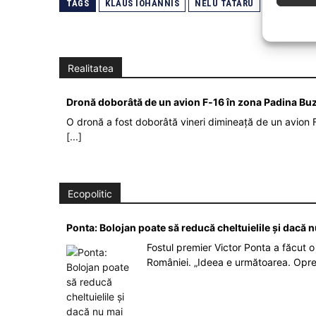
TAGS
KLAUS IOHANNIS
NELU TĂTARU
PNL
RA
Realitatea
Dronă doborâtă de un avion F‑16 în zona Padina Bu
O dronă a fost doborâtă vineri dimineață de un avion F
[...]
Ecopolitic
Ponta: Bolojan poate să reducă cheltuielile şi dacă 
Fostul premier Victor Ponta a făcut o 
României. „Ideea e următoarea. Opre