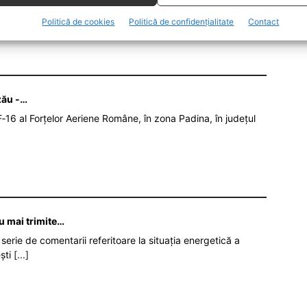
REȘ BOGDAN
Politică de cookies
Politică de confidențialitate
Contact
zău -…
‑16 al Forțelor Aeriene Române, în zona Padina, în județul
nu mai trimite…
serie de comentarii referitoare la situația energetică a
ști
[...]