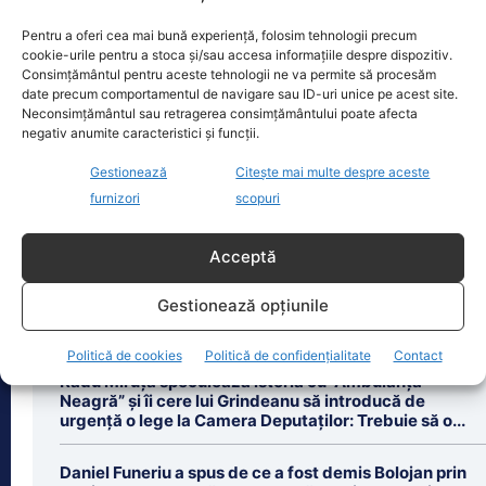
periculos ca…
Pentru a oferi cea mai bună experiență, folosim tehnologii precum
Gianni Infantino, președinte al FIFA din
cookie-urile pentru a stoca și/sau accesa informațiile despre dispozitiv.
2016, trece prin cele mai grele zile de
Consimțământul pentru aceste tehnologii ne va permite să procesăm
la preluarea mandatului, iar acțiunile
date precum comportamentul de navigare sau ID-uri unice pe acest site.
sale
[...]
Neconsimțământul sau retragerea consimțământului poate afecta
negativ anumite caracteristici și funcții.
Gestionează
Citește mai multe despre aceste
furnizori
scopuri
Ultimele știri
Acceptă
Siegfried Mureșan, limbuțe către premier pentru
Gestionează opțiunile
menținerea ratingului: „hotărârea și priceperea lui
Ilie Bolojan”. De Nazare a uitat
Politică de cookies
Politică de confidențialitate
Contact
Radu Miruță speculează isteria cu ”Ambulanța
Neagră” și îi cere lui Grindeanu să introducă de
urgență o lege la Camera Deputaților: Trebuie să o...
Daniel Funeriu a spus de ce a fost demis Bolojan prin