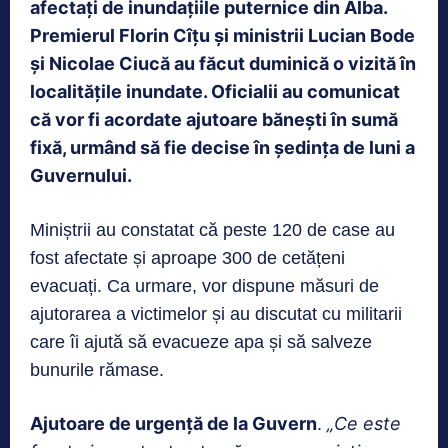
afectați de inundațiile puternice din Alba.
Premierul Florin Cîțu și ministrii Lucian Bode
și Nicolae Ciucă au făcut duminică o vizită în
localitățile inundate. Oficialii au comunicat
că vor fi acordate ajutoare bănești în sumă
fixă, urmând să fie decise în ședința de luni a
Guvernului.
Miniștrii au constatat că peste 120 de case au
fost afectate și aproape 300 de cetățeni
evacuați. Ca urmare, vor dispune măsuri de
ajutorarea a victimelor și au discutat cu militarii
care îi ajută să evacueze apa și să salveze
bunurile rămase.
Ajutoare de urgență de la Guvern
„Ce este
.