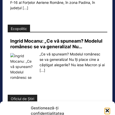
F‑16 al Forțelor Aeriene Române, în zona Padina, în
județul
[...]
Ecopolitic
Ingrid Mocanu: „Ce vă spuneam? Modelul
românesc se va generaliza! Nu…
„Ce vă spuneam? Modelul românesc
se va generaliza! Nu îți place cine a
câștigat alegerile? Nu iese Macron și ai
[...]
Oficiul de Știri
Gestionează-ți
Situație explozivă la FIFA: Gianni Infantino e „acum mai
confidențialitatea