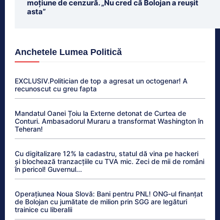
moțiune de cenzură. „Nu cred că Bolojan a reușit
asta”
Anchetele Lumea Politică
EXCLUSIV.Politician de top a agresat un octogenar! A
recunoscut cu greu fapta
Mandatul Oanei Țoiu la Externe detonat de Curtea de
Conturi. Ambasadorul Muraru a transformat Washington în
Teheran!
Cu digitalizare 12% la cadastru, statul dă vina pe hackeri
și blochează tranzacțiile cu TVA mic. Zeci de mii de români
în pericol! Guvernul...
Operațiunea Noua Slovă: Bani pentru PNL! ONG-ul finanțat
de Bolojan cu jumătate de milion prin SGG are legături
trainice cu liberalii