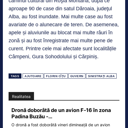
căminul cultural din Roşia Montană, după ce
aproape 90 de case din satul Dăroaia, judeţul
Alba, au fost inundate. Mai multe case au fost
avariate de o alunecare de teren. De asemenea,
apele și aluviunile au blocat mai multe râuri în
zonă și au fost înregistrate mai multe pene de
curent. Printre cele mai afectate sunt localitățile
Câmpeni, Gura Sohodolului și Cărpiniș.
TAGS
AJUTOARE
FLORIN CÎȚU
GUVERN
SINISTRAȚI ALBA
Realitatea
Dronă doborâtă de un avion F‑16 în zona
Padina Buzău -…
O dronă a fost doborâtă vineri dimineață de un avion