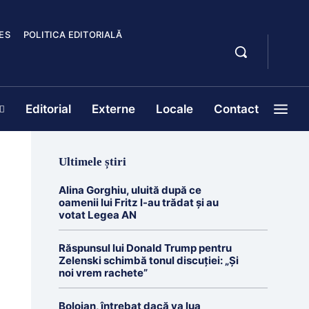
ES
POLITICA EDITORIALĂ
Editorial
Externe
Locale
Contact
Ultimele știri
Alina Gorghiu, uluită după ce
oamenii lui Fritz l-au trădat şi au
votat Legea AN
Răspunsul lui Donald Trump pentru
Zelenski schimbă tonul discuției: „Și
noi vrem rachete”
Bolojan, întrebat dacă va lua