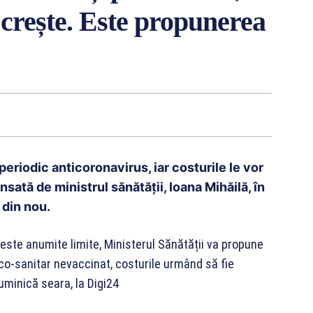
 crește. Este propunerea
periodic anticoronavirus, iar costurile le vor
ată de ministrul sănătății, Ioana Mihăilă, în
 din nou.
este anumite limite, Ministerul Sănătății va propune
co-sanitar nevaccinat, costurile urmând să fie
minică seara, la Digi24