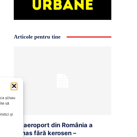
Articole pentru tine
oca și/sau
ite să
stici și
Un aeroport din România a
rămas fără kerosen –