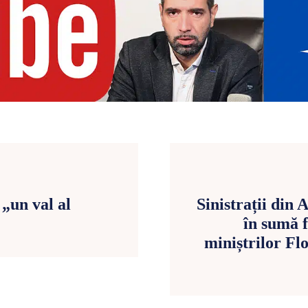
 „un val al
Sinistrații din
în sumă f
miniștrilor Fl