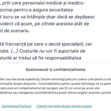
, prin care personalul medical şi medico-
tocmai pentru a asigura securitatea
est lucru se va întâmpla doar dacă se depăşesc
Evident că acum, pe cifrele acestea atât de
fel de scenariu.
 frecvenţă pe care o decid specialiştii, cei
ate. (…) Costurile nu vor fi suportate de
turile ar trebui să fie responsabilitatea
ana Mihăilă.
Gestionează-ți confidențialitatea
pțională și e bine că e așa, dar angajații din anumite
feri cea mai bună experiență, folosim tehnologii precum cookie-urile pentru a st
formațiile despre dispozitiv. Consimțământul pentru aceste tehnologii ne va perm
i să se gândească și la persoanele cu care intră în
date precum comportamentul de navigare sau ID-uri unice pe acest site.
n fața COVID-19.
ământul sau retragerea consimțământului poate afecta negativ anumite caracteri
bilitate atât față de noi, cât și față de sănătatea
Gestionează furnizori
Citește mai multe despre aceste scopuri