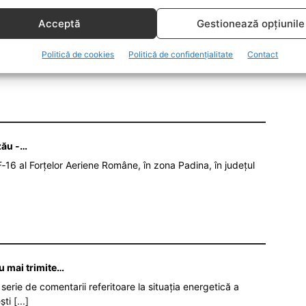
Acceptă
Gestionează opțiunile
MEDICI
Politică de cookies
Politică de confidențialitate
Contact
zău -…
‑16 al Forțelor Aeriene Române, în zona Padina, în județul
nu mai trimite…
serie de comentarii referitoare la situația energetică a
ști
[...]