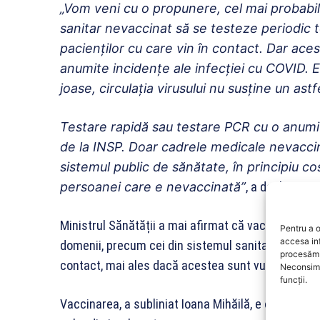
„Vom veni cu o propunere, cel mai probabil
sanitar nevaccinat să se testeze periodic 
pacienţilor cu care vin în contact. Dar ac
anumite incidenţe ale infecţiei cu COVID. 
joase, circulaţia virusului nu susţine un ast
Testare rapidă sau testare PCR cu o anumită
de la INSP. Doar cadrele medicale nevaccin
sistemul public de sănătate, în principiu cos
persoanei care e nevaccinată”
, a declarat Io
Ministrul Sănătății a mai afirmat că vaccinarea e o
Pentru a o
accesa in
domenii, precum cei din sistemul sanitar, ar trebu
procesăm 
contact, mai ales dacă acestea sunt vulnerabile î
Neconsimț
funcții.
Vaccinarea, a subliniat Ioana Mihăilă, e o responsa