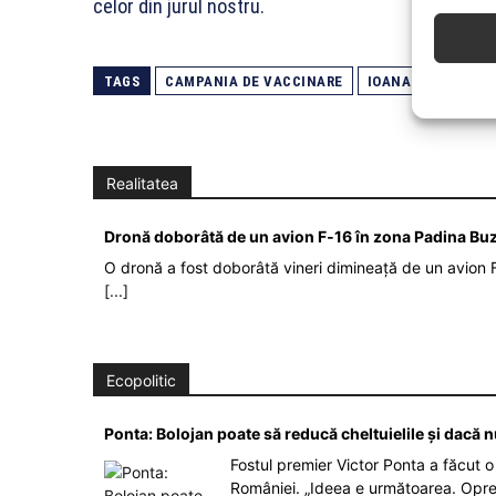
celor din jurul nostru.
TAGS
CAMPANIA DE VACCINARE
IOANA MIHAILA
Realitatea
Dronă doborâtă de un avion F‑16 în zona Padina Bu
O dronă a fost doborâtă vineri dimineață de un avion F
[...]
Ecopolitic
Ponta: Bolojan poate să reducă cheltuielile şi dacă 
Fostul premier Victor Ponta a făcut o 
României. „Ideea e următoarea. Opre