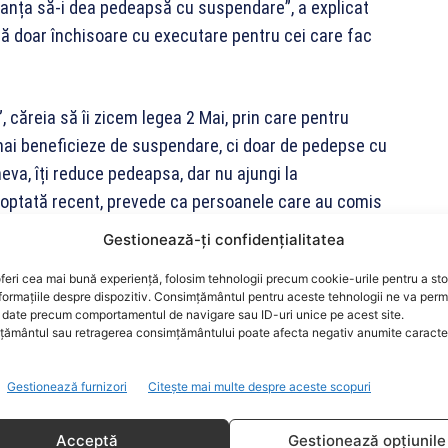
tanța să-i dea pedeapsă cu suspendare”, a explicat
dă doar închisoare cu executare pentru cei care fac
, căreia să îi zicem legea 2 Mai, prin care pentru
u mai beneficieze de suspendare, ci doar de pedepse cu
eva, îți reduce pedeapsa, dar nu ajungi la
adoptată recent, prevede ca persoanele care au comis
oolului nu mai pot beneficia de suspendare, ci vor fi
Gestionează-ți confidențialitatea
e „Legea 2 Mai” dat de Gorghiu pentru această
feri cea mai bună experiență, folosim tehnologii precum cookie-urile pentru a st
rodus în 19 august la ieșirea din stațiunea 2 Mai, când
formațiile despre dispozitiv. Consimțământul pentru aceste tehnologii ne va perm
 multe tipuri de droguri, a accidentat mortal 2 tineri
date precum comportamentul de navigare sau ID-uri unice pe acest site.
ământul sau retragerea consimțământului poate afecta negativ anumite caracteri
ului. Vlad Pascu este în acest moment în arest
Gestionează furnizori
Citește mai multe despre aceste scopuri
Acceptă
Gestionează opțiunile