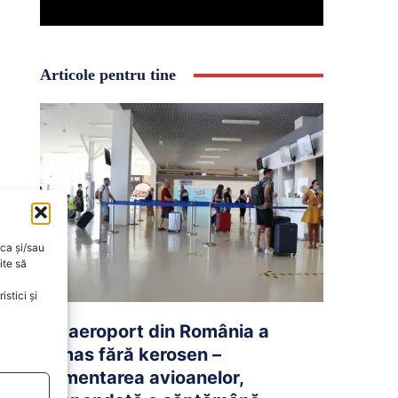
Articole pentru tine
oca și/sau
ite să
stici și
Un aeroport din România a
rămas fără kerosen –
Alimentarea avioanelor,