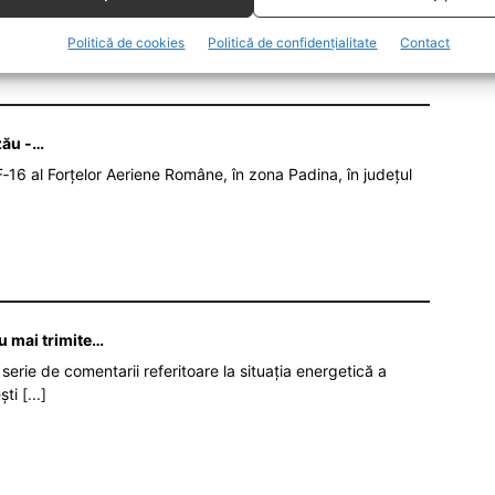
Politică de cookies
Politică de confidențialitate
Contact
zău -…
‑16 al Forțelor Aeriene Române, în zona Padina, în județul
nu mai trimite…
serie de comentarii referitoare la situația energetică a
ști
[...]