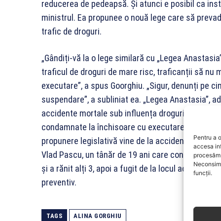
reducerea de pedeapsă. Și atunci e posibil ca ins
ministrul. Ea propunee o nouă lege care să preva
trafic de droguri.
„Gândiți-vă la o lege similară cu „Legea Anastasia”
traficul de droguri de mare risc, traficanții să n
executare”, a spus Goorghiu. „Sigur, denunți pe cin
suspendare”, a subliniat ea. „Legea Anastasia”, 
accidente mortale sub influența drogurilor și a alc
condamnate la închisoare cu executare. Numele d
Pentru a o
propunere legislativă vine de la accidentul grav p
accesa in
Vlad Pascu, un tânăr de 19 ani care consumase mai
procesăm 
Neconsimț
și a rănit alți 3, apoi a fugit de la locul accident
funcții.
preventiv.
TAGS
ALINA GORGHIU