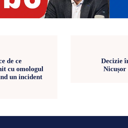
ce de ce
Decizie î
nit cu omologul
Nicușor 
ând un incident