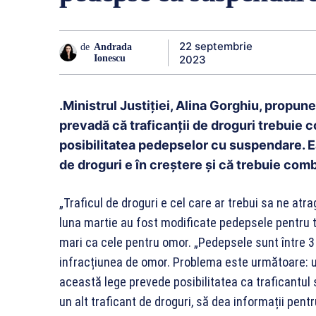
22 septembrie
de
Andrada
2023
Ionescu
.Ministrul Justiției, Alina Gorghiu, propun
prevadă că traficanții de droguri trebuie 
posibilitatea pedepselor cu suspendare. E
de droguri e în creștere și că trebuie comb
„Traficul de droguri e cel care ar trebui sa ne atra
luna martie au fost modificate pedepsele pentru t
mari ca cele pentru omor. „Pedepsele sunt între 3 și
infracțiunea de omor. Problema este următoare: u
această lege prevede posibilitatea ca traficantul 
un alt traficant de droguri, să dea informații pentr