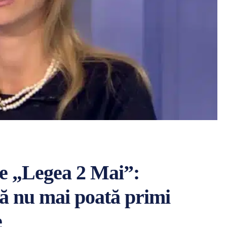
e „Legea 2 Mai”:
 să nu mai poată primi
e