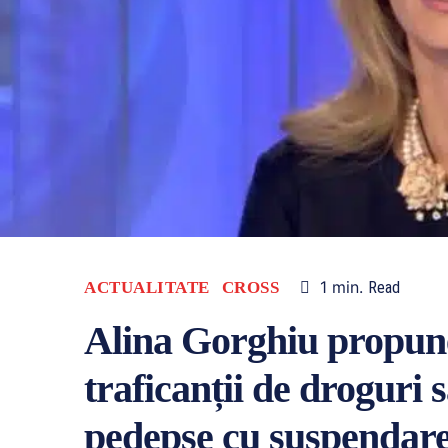
1
min.
ACTUALITATE
CROSS
Read
Alina Gorghiu propun
traficanții de droguri
pedepse cu suspendar