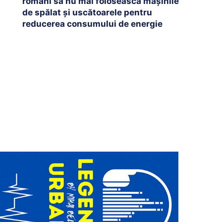
români să nu mai folosească mașinile
de spălat și uscătoarele pentru
reducerea consumului de energie