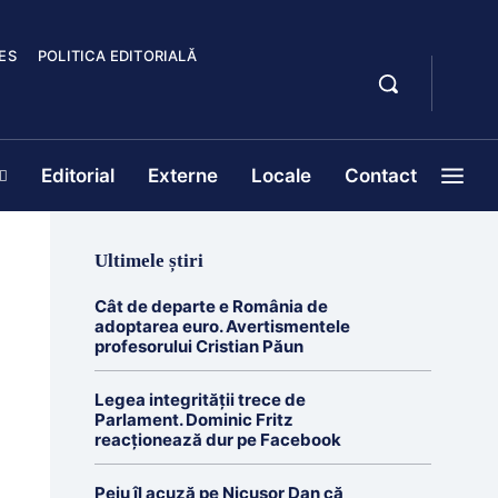
ES
POLITICA EDITORIALĂ
Editorial
Externe
Locale
Contact
Ultimele știri
Cât de departe e România de
adoptarea euro. Avertismentele
profesorului Cristian Păun
Legea integrității trece de
Parlament. Dominic Fritz
reacționează dur pe Facebook
Peiu îl acuză pe Nicușor Dan că