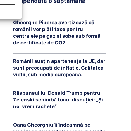
suspendată o săptămână
Gheorghe Piperea avertizează că
românii vor plăti taxe pentru
centralele pe gaz și sobe sub formă
de certificate de CO2
Românii susțin apartenența la UE, dar
sunt preocupați de inflație. Calitatea
vieții, sub media europeană.
Răspunsul lui Donald Trump pentru
Zelenski schimbă tonul discuției: „Și
noi vrem rachete”
Oana Gheorghiu îi îndeamnă pe