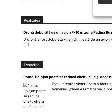
Realitatea
Dronă doborâtă de un avion F‑16 în zona Padina Bu
O dronă a fost doborâtă vineri dimineață de un avion F
[...]
Ecopolitic
Ponta: Bolojan poate să reducă cheltuielile şi dacă 
Fostul premier Victor Ponta a făcut o 
României. „Ideea e următoarea. Opre