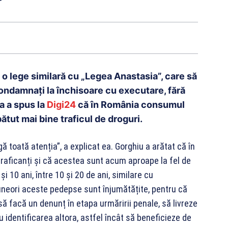
e o lege similară cu „Legea Anastasia”, care să
condamnați la închisoare cu executare, fără
a a spus la
Digi24
că în România consumul
ătut mai bine traficul de droguri.
gă toată atenția”, a explicat ea. Gorghiu a arătat că în
raficanți și că acestea sunt acum aproape la fel de
 10 ani, între 10 și 20 de ani, similare cu
neori aceste pedepse sunt înjumătățite, pentru că
să facă un denunț în etapa urmăririi penale, să livreze
u identificarea altora, astfel încât să beneficieze de