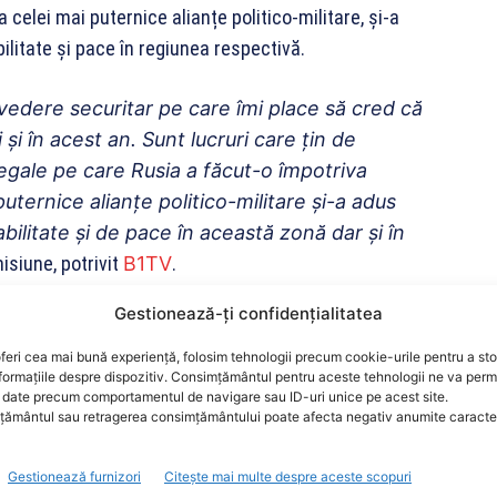
 celei mai puternice alianțe politico-militare, și-a
ilitate și pace în regiunea respectivă.
vedere securitar pe care îmi place să cred că
şi în acest an. Sunt lucruri care ţin de
legale pe care Rusia a făcut-o împotriva
uternice alianțe politico-militare şi-a adus
bilitate şi de pace în această zonă dar şi în
isiune, potrivit
B1TV
.
Gestionează-ți confidențialitatea
ul Apărării a afirmat că nu va fi niciun război în
 garanții de securitate pe care nu le-a avut până
feri cea mai bună experiență, folosim tehnologii precum cookie-urile pentru a st
formațiile despre dispozitiv. Consimțământul pentru aceste tehnologii ne va perm
olitic, cât și militar, pentru a preveni un astfel de
date precum comportamentul de navigare sau ID-uri unice pe acest site.
ământul sau retragerea consimțământului poate afecta negativ anumite caracteri
re România nu le-a avut până acum. Pe de
Gestionează furnizori
Citește mai multe despre aceste scopuri