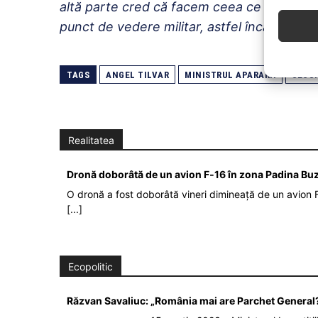
altă parte cred că facem ceea ce trebuie at
punct de vedere militar, astfel încât acest 
TAGS
ANGEL TILVAR
MINISTRUL APARARII
SECU
Realitatea
Dronă doborâtă de un avion F‑16 în zona Padina Bu
O dronă a fost doborâtă vineri dimineață de un avion F
[...]
Ecopolitic
Răzvan Savaliuc: „România mai are Parchet General?