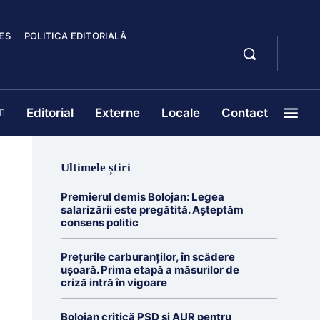
ES
POLITICA EDITORIALĂ
Editorial
Externe
Locale
Contact
Ultimele știri
Premierul demis Bolojan: Legea
salarizării este pregătită. Așteptăm
consens politic
Prețurile carburanților, în scădere
ușoară. Prima etapă a măsurilor de
criză intră în vigoare
Bolojan critică PSD și AUR pentru