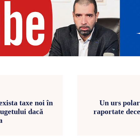
xista taxe noi în
Un urs polar
bugetului dacă
raportate dece
a