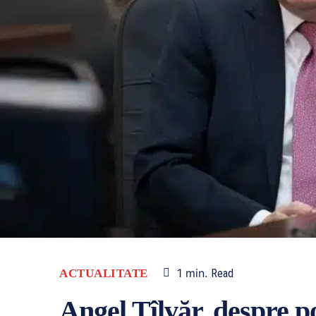
1
min.
ACTUALITATE
Read
Angel Tîlvăr, despre po