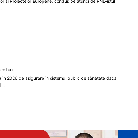
iilor si Proiectelor Europene, condus pe atunci de PNL-istul
..]
enituri.…
ia în 2026 de asigurare în sistemul public de sănătate dacă
[...]