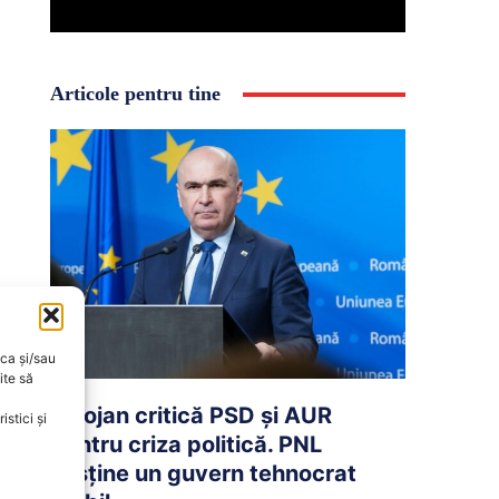
Articole pentru tine
oca și/sau
ite să
Bolojan critică PSD și AUR
stici și
pentru criza politică. PNL
susține un guvern tehnocrat