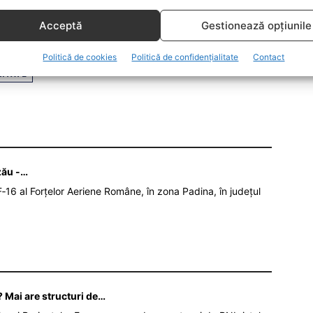
ât din punct de vedere politic cât şi din
Acceptă
Gestionează opțiunile
lucru să nu se întâmple”
a spus ministrul.
Politică de cookies
Politică de confidențialitate
Contact
RITATE
zău -…
‑16 al Forțelor Aeriene Române, în zona Padina, în județul
 Mai are structuri de…