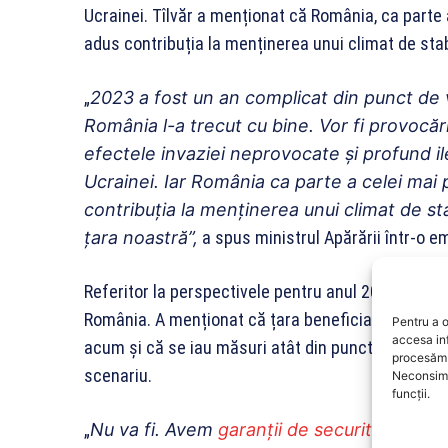
Ucrainei. Tîlvăr a menționat că România, ca parte a
adus contribuția la menținerea unui climat de stab
„
2023 a fost un an complicat din punct de 
România l-a trecut cu bine. Vor fi provocări 
efectele invaziei neprovocate şi profund i
Ucrainei. Iar România ca parte a celei mai p
contribuția la menţinerea unui climat de sta
ţara noastră”,
a spus ministrul Apărării într-o em
Referitor la perspectivele pentru anul 2024, ministr
România. A menționat că țara beneficiază acum de
Pentru a o
accesa in
acum și că se iau măsuri atât din punct de vedere p
procesăm 
scenariu.
Neconsimț
funcții.
„
Nu va fi. Avem
garanţii de securitate
pe ca