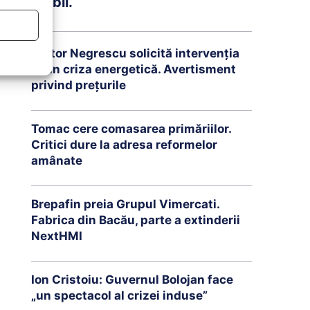
stabil.
Victor Negrescu solicită intervenția
UE în criza energetică. Avertisment
privind prețurile
Tomac cere comasarea primăriilor.
Critici dure la adresa reformelor
amânate
Brepafin preia Grupul Vimercati.
Fabrica din Bacău, parte a extinderii
NextHMI
Ion Cristoiu: Guvernul Bolojan face
„un spectacol al crizei induse”