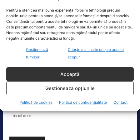
Dronă doborâtă de un avion F‑16 în zona
Padina Buzău -…
Pentru a oferi cea mai bună experiență, folosim tehnologii precum
cookie-urile pentru a stoca și/sau accesa informațiile despre dispozitiv.
O dronă a fost doborâtă vineri dimineață de un avion
Consimțământul pentru aceste tehnologii ne va permite să procesăm
F‑16 al Forțelor Aeriene Române, în zona Padina, în
date precum comportamentul de navigare sau ID-uri unice pe acest site.
județul
[...]
Neconsimțământul sau retragerea consimțământului poate afecta
negativ anumite caracteristici și funcții.
Gestionează
Citește mai multe despre aceste
Ecopolitic
furnizori
scopuri
Cristoiu: Bolojan, Fritz, Kelemen au tot
Acceptă
interesul să blocheze formarea unui…
Ion Cristoiu a lansat, miercuri seară, în
Gestionează opțiunile
direct la Realitatea PLUS, un atac dur
la adresa lui Ilie Bolojan și
[...]
Politică de cookies
Politică de confidențialitate
Contact