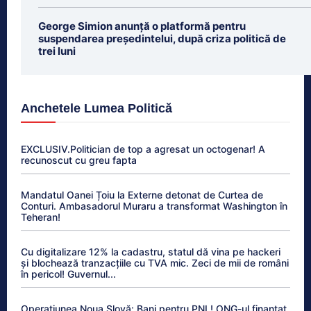
George Simion anunță o platformă pentru
suspendarea președintelui, după criza politică de
trei luni
Anchetele Lumea Politică
EXCLUSIV.Politician de top a agresat un octogenar! A
recunoscut cu greu fapta
Mandatul Oanei Țoiu la Externe detonat de Curtea de
Conturi. Ambasadorul Muraru a transformat Washington în
Teheran!
Cu digitalizare 12% la cadastru, statul dă vina pe hackeri
și blochează tranzacțiile cu TVA mic. Zeci de mii de români
în pericol! Guvernul...
Operațiunea Noua Slovă: Bani pentru PNL! ONG-ul finanțat