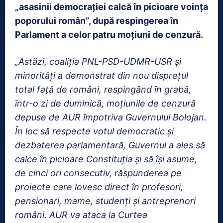
„asasinii democraţiei calcă în picioare voinţa
poporului român”, după respingerea în
Parlament a celor patru moţiuni de cenzură.
„Astăzi, coaliţia PNL-PSD-UDMR-USR şi
minorităţi a demonstrat din nou dispreţul
total faţă de români, respingând în grabă,
într-o zi de duminică, moţiunile de cenzură
depuse de AUR împotriva Guvernului Bolojan.
În loc să respecte votul democratic şi
dezbaterea parlamentară, Guvernul a ales să
calce în picioare Constituţia şi să îşi asume,
de cinci ori consecutiv, răspunderea pe
proiecte care lovesc direct în profesori,
pensionari, mame, studenţi şi antreprenori
români. AUR va ataca la Curtea