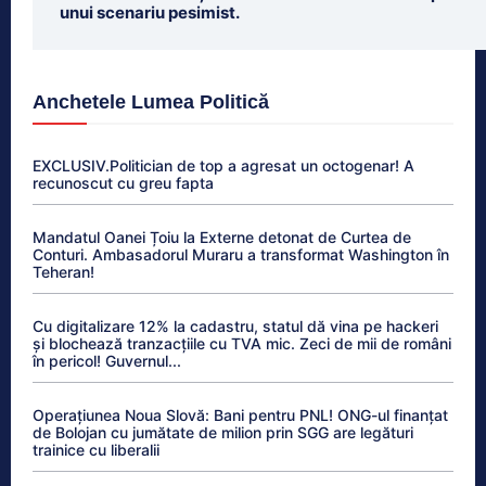
unui scenariu pesimist.
Anchetele Lumea Politică
EXCLUSIV.Politician de top a agresat un octogenar! A
recunoscut cu greu fapta
Mandatul Oanei Țoiu la Externe detonat de Curtea de
Conturi. Ambasadorul Muraru a transformat Washington în
Teheran!
Cu digitalizare 12% la cadastru, statul dă vina pe hackeri
și blochează tranzacțiile cu TVA mic. Zeci de mii de români
în pericol! Guvernul...
Operațiunea Noua Slovă: Bani pentru PNL! ONG-ul finanțat
de Bolojan cu jumătate de milion prin SGG are legături
trainice cu liberalii