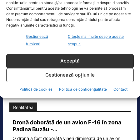
metal preţios, dar acestea nu pot fi depistate
cookie-urile pentru a stoca și/sau accesa informațiile despre dispozitiv.
Consimțământul pentru aceste tehnologii ne va permite să procesăm
decât după o analiză a obiectului de către
date precum comportamentul de navigare sau ID-uri unice pe acest site.
Neconsimțământul sau retragerea consimțământului poate afecta
specialişti.
negativ anumite caracteristici și funcții.
Gestionează
Citește mai multe despre aceste
Nu în ultimul rând, comisarul ANPC susţine că şi
furnizori
scopuri
ambalajul contează şi recomandă cumpărătorilor
să nu achiziţioneze mărţişoare cu ambalajul
Acceptă
rupt, mototolit, murdar sau pătat.
Gestionează opțiunile
TAGS
ANPC
MARTISOARE
Politică de cookies
Politică de confidențialitate
Contact
Realitatea
Dronă doborâtă de un avion F‑16 în zona
Padina Buzău -…
O dronă a fost doborâtă vineri dimineață de un avion