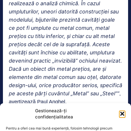
realizează o analiză chimică. În cazul
umpluturilor, uneori datorită construcţiei sau
modelului, bijuteriile prezintă cavităţi goale
ce pot fi umplute cu metal comun, metal
preţios cu titlu inferior, şi chiar cu alt metal
preţios decât cel de la suprafaţă. Aceste
cavităţi sunt închise cu abilitate, umplutura
devenind practic „invizibilă” ochiului neavizat.
Dacă un obiect din metal preţios, are şi
elemente din metal comun sau oţel, datorate
design-ului, orice producător serios, specifică
pe aceste părţi cuvântul „Metal” sau „Steel””
,
avertizează Paul Anghel.
Gestionează-ți
confidențialitatea
De asemenea, pe piaţă există şi obiecte din
metal comun acoperite cu un strat subţire de
Pentru a oferi cea mai bună experiență, folosim tehnologii precum