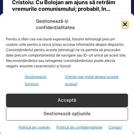
Cristoiu: Cu Bolojan am ajuns să retrăim
vremurile comunismului; probabil, în…
Invitat la Marius Tucă Show, Ion
Gestionează-ți
Cristoiu susține că măsurile anunțate
confidențialitatea
de Ilie Bolojan privind reducerea
consumului de energie electrică
[...]
Pentru a oferi cea mai bună experiență, folosim tehnologii precum
cookie-urile pentru a stoca și/sau accesa informațiile despre dispozitiv.
Consimțământul pentru aceste tehnologii ne va permite să procesăm
date precum comportamentul de navigare sau ID-uri unice pe acest site.
Neconsimțământul sau retragerea consimțământului poate afecta
negativ anumite caracteristici și funcții.
Oficiul de Știri
Gestionează
Citește mai multe despre aceste
Copil din Reghin, salvat după ce și-a prins mâna în
furnizori
scopuri
mașina…
Un copil de doar 2 ani din Reghin a
Acceptă
trecut printr-un moment dramatic,
vineri, după ce și-a prins mâna
Gestionează opțiunile
dreaptă
[...]
Politică de cookies
Politică de confidențialitate
Contact