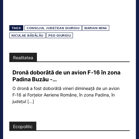
TAGS
CONSILIUL JUDEȚEAN GIURGIU
MARIAN MINA
NICULAE BĂDĂLĂU
PSD GIURGIU
Realitatea
Dronă doborâtă de un avion F‑16 în zona
Padina Buzău -…
O dronă a fost doborâtă vineri dimineață de un avion
F‑16 al Forțelor Aeriene Române, în zona Padina, în
județul
[...]
Ecopolitic