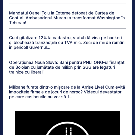
Mandatul Oanei Țoiu la Externe detonat de Curtea de
Conturi. Ambasadorul Muraru a transformat Washington în
Teheran!
Cu digitalizare 12% la cadastru, statul dă vina pe hackeri
și blochează tranzacțiile cu TVA mic. Zeci de mii de români
în pericol! Guvernul...
Operațiunea Noua Slovă: Bani pentru PNL! ONG-ul finanțat
de Bolojan cu jumătate de milion prin SGG are legături
trainice cu liberalii
Milioane furate dintr-o mișcare de la Arrise Live! Cum evită
impozitele firmele de jocuri de noroc? Videoul devastator
pe care casinourile nu vor să-l...