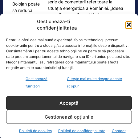
serie de comentarii referitoare la
situația energetică a României. „Ideea
e următoarea. Oprești
[...]
Gestionează-ți
confidențialitatea
Pentru a oferi cea mai bună experiență, folosim tehnologii precum
cookie-urile pentru a stoca și/sau accesa informațiile despre dispozitiv.
Oficiul de Știri
Consimțământul pentru aceste tehnologii ne va permite să procesăm
date precum comportamentul de navigare sau ID-uri unice pe acest site.
Neconsimțământul sau retragerea consimțământului poate afecta
Cele 4 barje pentru redirecționarea Dunării către brațul
negativ anumite caracteristici și funcții.
Bala vor fi…
Cele 4 barje vor fi scufundate vineri, 7
Gestionează
Citește mai multe despre aceste
august. Autoritățile au intrat în linie
furnizori
scopuri
dreaptă cu una dintre cele mai
[...]
Acceptă
Gestionează opțiunile
Politică de cookies
Politică de confidențialitate
Contact