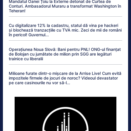
Mandatul Oanei Țoiu la Externe detonat de Curtea de
Conturi. Ambasadorul Muraru a transformat Washington în
Teheran!
Cu digitalizare 12% la cadastru, statul dă vina pe hackeri
și blochează tranzacțiile cu TVA mic. Zeci de mii de români
în pericol! Guvernul...
Operațiunea Noua Slovă: Bani pentru PNL! ONG-ul finanțat
de Bolojan cu jumătate de milion prin SGG are legături
trainice cu liberalii
Milioane furate dintr-o mișcare de la Arrise Live! Cum evită
impozitele firmele de jocuri de noroc? Videoul devastator
pe care casinourile nu vor să-l...