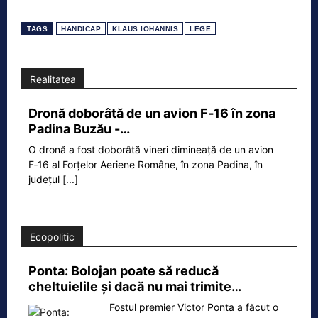
TAGS
HANDICAP
KLAUS IOHANNIS
LEGE
Realitatea
Dronă doborâtă de un avion F‑16 în zona
Padina Buzău -…
O dronă a fost doborâtă vineri dimineață de un avion
F‑16 al Forțelor Aeriene Române, în zona Padina, în
județul
[...]
Ecopolitic
Ponta: Bolojan poate să reducă
cheltuielile şi dacă nu mai trimite…
Fostul premier Victor Ponta a făcut o