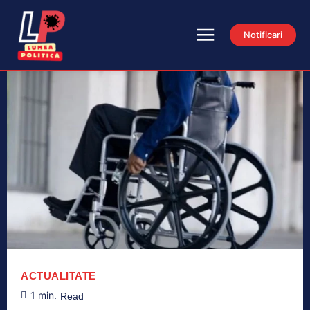
Notificari
ACTUALITATE
1
min.
Read