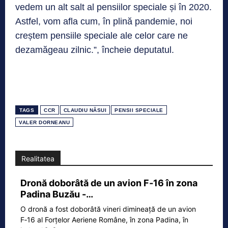
vedem un alt salt al pensiilor speciale și în 2020.
Astfel, vom afla cum, în plină pandemie, noi
creștem pensiile speciale ale celor care ne
dezamăgeau zilnic.”, încheie deputatul.
TAGS
CCR
CLAUDIU NĂSUI
PENSII SPECIALE
VALER DORNEANU
Realitatea
Dronă doborâtă de un avion F‑16 în zona
Padina Buzău -…
O dronă a fost doborâtă vineri dimineață de un avion
F‑16 al Forțelor Aeriene Române, în zona Padina, în