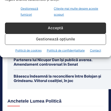
Eclipsa de soare din 12 august 2026
este unul dintre cele mai importante
Gestionează
Citește mai multe despre aceste
evenimente astronomice ale anului,
furnizori
scopuri
însă nu va
[...]
Acceptă
Gestionează opțiunile
Ultimele știri
Politică de cookies
Politică de confidențialitate
Contact
Partenera lui Nicușor Dan își publică averea.
Amendament controversat în Senat
Băsescu îndeamnă la reconciliere între Bolojan și
Grindeanu. Viitorul coaliției, în joc
Anchetele Lumea Politică