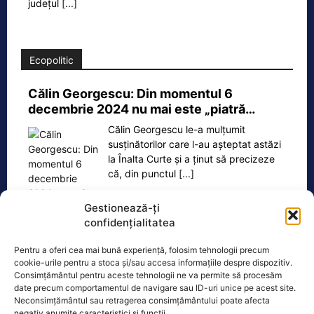
județul
[...]
Ecopolitic
Călin Georgescu: Din momentul 6
decembrie 2024 nu mai este „piatră…
Călin Georgescu le-a mulțumit
susținătorilor care l-au așteptat astăzi
la Înalta Curte și a ținut să precizeze
că, din punctul
[...]
Gestionează-ți
confidențialitatea
Pentru a oferi cea mai bună experiență, folosim tehnologii precum
Oficiul de Știri
cookie-urile pentru a stoca și/sau accesa informațiile despre dispozitiv.
Consimțământul pentru aceste tehnologii ne va permite să procesăm
Eclipsa de soare, 12 august 2026. Orașele din România
date precum comportamentul de navigare sau ID-uri unice pe acest site.
unde va…
Neconsimțământul sau retragerea consimțământului poate afecta
negativ anumite caracteristici și funcții.