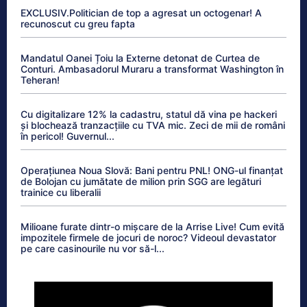
EXCLUSIV.Politician de top a agresat un octogenar! A
recunoscut cu greu fapta
Mandatul Oanei Țoiu la Externe detonat de Curtea de
Conturi. Ambasadorul Muraru a transformat Washington în
Teheran!
Cu digitalizare 12% la cadastru, statul dă vina pe hackeri
și blochează tranzacțiile cu TVA mic. Zeci de mii de români
în pericol! Guvernul...
Operațiunea Noua Slovă: Bani pentru PNL! ONG-ul finanțat
de Bolojan cu jumătate de milion prin SGG are legături
trainice cu liberalii
Milioane furate dintr-o mișcare de la Arrise Live! Cum evită
impozitele firmele de jocuri de noroc? Videoul devastator
pe care casinourile nu vor să-l...