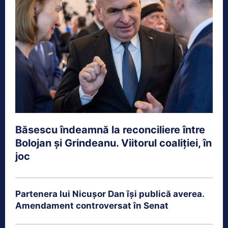
Băsescu îndeamnă la reconciliere între
Bolojan și Grindeanu. Viitorul coaliției, în
joc
Partenera lui Nicușor Dan își publică averea.
Amendament controversat în Senat