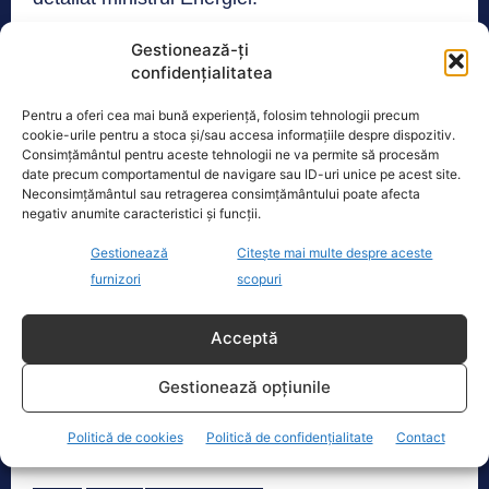
Gestionează-ți
Întrebat ce se întâmplă până în luna ianuarie cu
confidențialitatea
românii care consumă lunar mai mult de 300 de
Pentru a oferi cea mai bună experiență, folosim tehnologii precum
kilowați, dacă rămân în perioada de iarnă la
cookie-urile pentru a stoca și/sau accesa informațiile despre dispozitiv.
prețul pieței, Virgil Popescu le-a transmis că pot
Consimțământul pentru aceste tehnologii ne va permite să procesăm
date precum comportamentul de navigare sau ID-uri unice pe acest site.
să se transfere la furnizori cu preț mai mic. „Eu
Neconsimțământul sau retragerea consimțământului poate afecta
aș aștepta modificările în Parlament, dar până
negativ anumite caracteristici și funcții.
atunci le-aș transmite același mesaj românilor
Gestionează
Citește mai multe despre aceste
pe care l-am transmis încă de la aprobarea
furnizori
scopuri
Ordonanței 119. Au în continuare posibilitatea să
se transfere, să se mute la un furnizor unde
Acceptă
prețul este sub 80 de bani, mai puțin decât
Gestionează opțiunile
plătesc cei care consumă până în 255 de
a spus Virgil Popescu.
kilowați”
Politică de cookies
Politică de confidențialitate
Contact