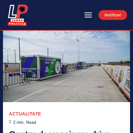
Notificari
ACTUALITATE
2
min.
Read