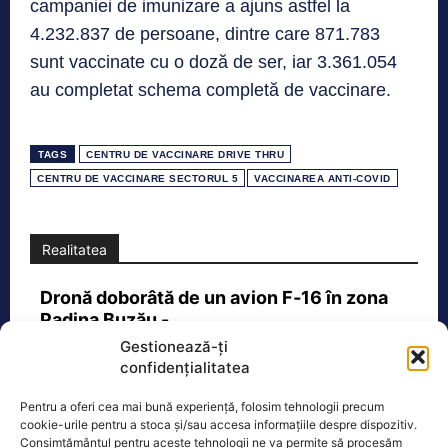
campaniei de imunizare a ajuns astfel la
4.232.837 de persoane, dintre care 871.783
sunt vaccinate cu o doză de ser, iar 3.361.054
au completat schema completă de vaccinare.
TAGS
CENTRU DE VACCINARE DRIVE THRU
CENTRU DE VACCINARE SECTORUL 5
VACCINAREA ANTI-COVID
Realitatea
Dronă doborâtă de un avion F‑16 în zona
Padina Buzău -…
Gestionează-ți
O dronă a fost doborâtă vineri dimineață de un avion
confidențialitatea
F‑16 al Forțelor Aeriene Române, în zona Padina, în
județul
[...]
Pentru a oferi cea mai bună experiență, folosim tehnologii precum
cookie-urile pentru a stoca și/sau accesa informațiile despre dispozitiv.
Consimțământul pentru aceste tehnologii ne va permite să procesăm