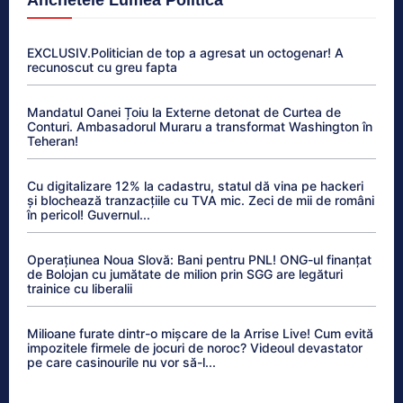
EXCLUSIV.Politician de top a agresat un octogenar! A
recunoscut cu greu fapta
Mandatul Oanei Țoiu la Externe detonat de Curtea de
Conturi. Ambasadorul Muraru a transformat Washington în
Teheran!
Cu digitalizare 12% la cadastru, statul dă vina pe hackeri
și blochează tranzacțiile cu TVA mic. Zeci de mii de români
în pericol! Guvernul...
Operațiunea Noua Slovă: Bani pentru PNL! ONG-ul finanțat
de Bolojan cu jumătate de milion prin SGG are legături
trainice cu liberalii
Milioane furate dintr-o mișcare de la Arrise Live! Cum evită
impozitele firmele de jocuri de noroc? Videoul devastator
pe care casinourile nu vor să-l...