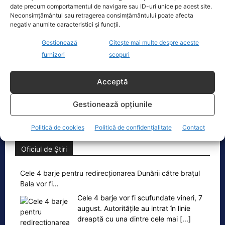
date precum comportamentul de navigare sau ID-uri unice pe acest site.
Ecopolitic
Neconsimțământul sau retragerea consimțământului poate afecta
negativ anumite caracteristici și funcții.
Ponta: Bolojan poate să reducă
Gestionează
Citește mai multe despre aceste
cheltuielile şi dacă nu mai trimite…
furnizori
scopuri
Fostul premier Victor Ponta a făcut o
serie de comentarii referitoare la
Acceptă
situația energetică a României. „Ideea
e următoarea. Oprești
[...]
Gestionează opțiunile
Politică de cookies
Politică de confidențialitate
Contact
Oficiul de Știri
Cele 4 barje pentru redirecționarea Dunării către brațul
Bala vor fi…
Cele 4 barje vor fi scufundate vineri, 7
august. Autoritățile au intrat în linie
dreaptă cu una dintre cele mai
[...]