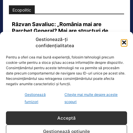
Ecopolitic
Răzvan Savaliuc: „România mai are
Parchet General? Mai are structuri de…
Gestionează-ți
„15 martie 2023 – Ministerul Investitiilor
confidențialitatea
si Proiectelor Europene, condus pe
atunci de PNL-istul Marcel Bolos,
Pentru a oferi cea mai bună experiență, folosim tehnologii precum
anunta plin de trufie:
[...]
cookie-urile pentru a stoca și/sau accesa informațiile despre dispozitiv.
Consimțământul pentru aceste tehnologii ne va permite să procesăm
date precum comportamentul de navigare sau ID-uri unice pe acest site.
Neconsimțământul sau retragerea consimțământului poate afecta
negativ anumite caracteristici și funcții.
Oficiul de Știri
Gestionează
Citește mai multe despre aceste
furnizori
scopuri
Cât costă asigurarea de sănătate în 2026 dacă nu ai
venituri.…
Acceptă
Persoanele fără venituri pot beneficia
în 2026 de asigurare în sistemul public
Gestionează opțiunile
de sănătate dacă optează pentru