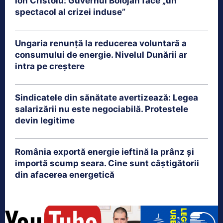
Ion Cristoiu: Guvernul Bolojan face „un
spectacol al crizei induse”
Ungaria renunță la reducerea voluntară a
consumului de energie. Nivelul Dunării ar
intra pe creștere
Sindicatele din sănătate avertizează: Legea
salarizării nu este negociabilă. Protestele
devin legitime
România exportă energie ieftină la prânz și
importă scump seara. Cine sunt câștigătorii
din afacerea energetică