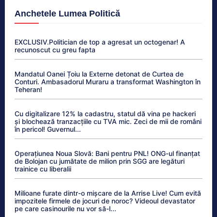
Anchetele Lumea Politică
EXCLUSIV.Politician de top a agresat un octogenar! A
recunoscut cu greu fapta
Mandatul Oanei Țoiu la Externe detonat de Curtea de
Conturi. Ambasadorul Muraru a transformat Washington în
Teheran!
Cu digitalizare 12% la cadastru, statul dă vina pe hackeri
și blochează tranzacțiile cu TVA mic. Zeci de mii de români
în pericol! Guvernul...
Operațiunea Noua Slovă: Bani pentru PNL! ONG-ul finanțat
de Bolojan cu jumătate de milion prin SGG are legături
trainice cu liberalii
Milioane furate dintr-o mișcare de la Arrise Live! Cum evită
impozitele firmele de jocuri de noroc? Videoul devastator
pe care casinourile nu vor să-l...