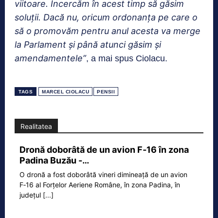
viitoare. Încercăm în acest timp să găsim
soluţii. Dacă nu, oricum ordonanţa pe care o
să o promovăm pentru anul acesta va merge
la Parlament şi până atunci găsim şi
amendamentele”
, a mai spus Ciolacu.
TAGS
MARCEL CIOLACU
PENSII
Realitatea
Dronă doborâtă de un avion F‑16 în zona
Padina Buzău -…
O dronă a fost doborâtă vineri dimineață de un avion
F‑16 al Forțelor Aeriene Române, în zona Padina, în
județul
[...]