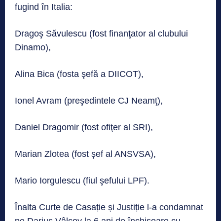
fugind în Italia:
Dragoş Săvulescu (fost finanţator al clubului
Dinamo),
Alina Bica (fosta şefă a DIICOT),
Ionel Avram (preşedintele CJ Neamţ),
Daniel Dragomir (fost ofiţer al SRI),
Marian Zlotea (fost şef al ANSVSA),
Mario Iorgulescu (fiul şefului LPF).
Înalta Curte de Casație și Justiție l-a condamnat
pe Darius Vâlcov la 6 ani de închisoare cu