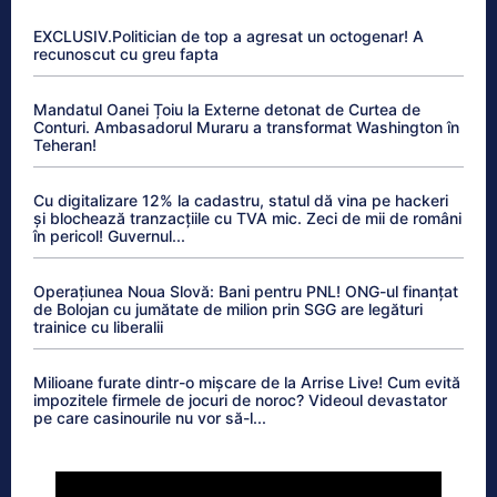
EXCLUSIV.Politician de top a agresat un octogenar! A
recunoscut cu greu fapta
Mandatul Oanei Țoiu la Externe detonat de Curtea de
Conturi. Ambasadorul Muraru a transformat Washington în
Teheran!
Cu digitalizare 12% la cadastru, statul dă vina pe hackeri
și blochează tranzacțiile cu TVA mic. Zeci de mii de români
în pericol! Guvernul...
Operațiunea Noua Slovă: Bani pentru PNL! ONG-ul finanțat
de Bolojan cu jumătate de milion prin SGG are legături
trainice cu liberalii
Milioane furate dintr-o mișcare de la Arrise Live! Cum evită
impozitele firmele de jocuri de noroc? Videoul devastator
pe care casinourile nu vor să-l...