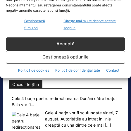
Ecopolitic
Neconsimțământul sau retragerea consimțământului poate afecta
negativ anumite caracteristici și funcții.
Cristoiu: Cu Bolojan am ajuns să retrăim
Gestionează
Citește mai multe despre aceste
vremurile comunismului; probabil, în…
furnizori
scopuri
Invitat la Marius Tucă Show, Ion
Cristoiu susține că măsurile anunțate
Acceptă
de Ilie Bolojan privind reducerea
consumului de energie electrică
[...]
Gestionează opțiunile
Politică de cookies
Politică de confidențialitate
Contact
Oficiul de Știri
Cele 4 barje pentru redirecționarea Dunării către brațul
Bala vor fi…
Cele 4 barje vor fi scufundate vineri, 7
august. Autoritățile au intrat în linie
dreaptă cu una dintre cele mai
[...]