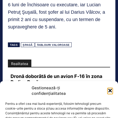
6 luni de închisoare cu executare, iar Lucian
Petruţ Şuşală, fost şofer al lui Darius Vâlcov, a
primit 2 ani cu suspendare, cu un termen de
supraveghere de 5 ani.
TAGS
ȘPAGĂ
TABLOURI VALOROASE
Realitatea
Dronă doborâtă de un avion F‑16 în zona
Padina Buzău -…
Gestionează-ți
O dronă a fost doborâtă vineri dimineață de un avion
confidențialitatea
F‑16 al Forțelor Aeriene Române, în zona Padina, în
județul
[...]
Pentru a oferi cea mai bună experiență, folosim tehnologii precum
cookie-urile pentru a stoca și/sau accesa informațiile despre dispozitiv.
Consimțământul pentru aceste tehnologii ne va permite să procesăm
date precum comportamentul de navigare sau ID-uri unice pe acest site.