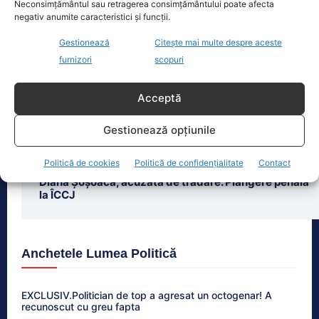
Neconsimțământul sau retragerea consimțământului poate afecta
negativ anumite caracteristici și funcții.
Gestionează
Citește mai multe despre aceste
Ultimele știri
furnizori
scopuri
Diana Șoșoacă, denunțată pentru trădare și
comunicarea de informații false, la ÎCCJ. Cine a
Acceptă
intentat plângerea penală
Gestionează opțiunile
Guvernul pregătește măsuri pentru criza energetică.
Planuri de limitare a consumului industrial
Politică de cookies
Politică de confidențialitate
Contact
Diana Șoșoacă, acuzată de trădare. Plângere penală
la ÎCCJ
Anchetele Lumea Politică
EXCLUSIV.Politician de top a agresat un octogenar! A
recunoscut cu greu fapta