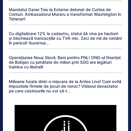
Mandatul Oanei Țoiu la Externe detonat de Curtea de
Conturi. Ambasadorul Muraru a transformat Washington în
Teheran!
Cu digitalizare 12% la cadastru, statul dă vina pe hackeri
și blochează tranzacțiile cu TVA mic. Zeci de mii de români
în pericol! Guvernul...
Operațiunea Noua Slovă: Bani pentru PNL! ONG-ul finanțat
de Bolojan cu jumătate de milion prin SGG are legături
trainice cu liberalii
Milioane furate dintr-o mișcare de la Arrise Live! Cum evită
impozitele firmele de jocuri de noroc? Videoul devastator
pe care casinourile nu vor să-l...