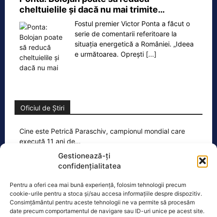
cheltuielile şi dacă nu mai trimite…
Fostul premier Victor Ponta a făcut o
serie de comentarii referitoare la
situația energetică a României. „Ideea
e următoarea. Oprești
[...]
Oficiul de Știri
Cine este Petrică Paraschiv, campionul mondial care
execută 11 ani de…
Petrică Paraschiv, primul român care a
Gestionează-ți
cucerit un titlu mondial la box
confidențialitatea
profesionist, este din nou în centrul
Pentru a oferi cea mai bună experiență, folosim tehnologii precum
atenției după
[...]
cookie-urile pentru a stoca și/sau accesa informațiile despre dispozitiv.
Consimțământul pentru aceste tehnologii ne va permite să procesăm
date precum comportamentul de navigare sau ID-uri unice pe acest site.