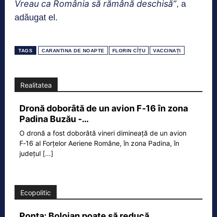
Vreau ca România să rămână deschisă”
, a
adăugat el.
TAGS
CARANTINA DE NOAPTE
FLORIN CÎȚU
VACCINAȚI
Realitatea
Dronă doborâtă de un avion F‑16 în zona
Padina Buzău -…
O dronă a fost doborâtă vineri dimineață de un avion
F‑16 al Forțelor Aeriene Române, în zona Padina, în
județul
[...]
Ecopolitic
Ponta: Bolojan poate să reducă