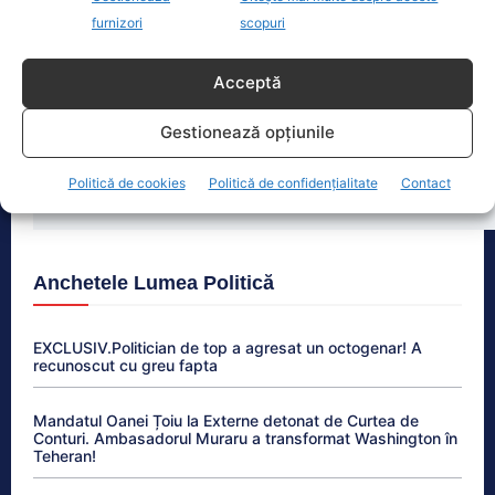
vineri, după ce și-a prins mâna
furnizori
scopuri
dreaptă
[...]
Acceptă
Gestionează opțiunile
Ultimele știri
Politică de cookies
Politică de confidențialitate
Contact
Anchetele Lumea Politică
EXCLUSIV.Politician de top a agresat un octogenar! A
recunoscut cu greu fapta
Mandatul Oanei Țoiu la Externe detonat de Curtea de
Conturi. Ambasadorul Muraru a transformat Washington în
Teheran!