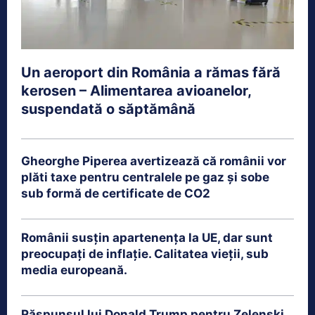
Un aeroport din România a rămas fără
kerosen – Alimentarea avioanelor,
suspendată o săptămână
Gheorghe Piperea avertizează că românii vor
plăti taxe pentru centralele pe gaz și sobe
sub formă de certificate de CO2
Românii susțin apartenența la UE, dar sunt
preocupați de inflație. Calitatea vieții, sub
media europeană.
Răspunsul lui Donald Trump pentru Zelenski