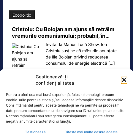
Ecopolitic
Cristoiu: Cu Bolojan am ajuns să retrăim
vremurile comunismului; probabil, în…
Invitat la Marius Tucă Show, Ion
Cristoiu susține că măsurile anunțate
de Ilie Bolojan privind reducerea
consumului de energie electrică
[...]
Gestionează-ți
confidențialitatea
Pentru a oferi cea mai bună experiență, folosim tehnologii precum
Oficiul de Știri
cookie-urile pentru a stoca și/sau accesa informațiile despre dispozitiv.
Consimțământul pentru aceste tehnologii ne va permite să procesăm
Copil din Reghin, salvat după ce și-a prins mâna în
date precum comportamentul de navigare sau ID-uri unice pe acest site.
Neconsimțământul sau retragerea consimțământului poate afecta
mașina…
negativ anumite caracteristici și funcții.
Un copil de doar 2 ani din Reghin a
trecut printr-un moment dramatic,
Gestionează
Citește mai multe despre aceste