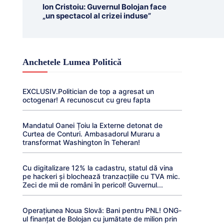
Ion Cristoiu: Guvernul Bolojan face
„un spectacol al crizei induse”
Anchetele Lumea Politică
EXCLUSIV.Politician de top a agresat un
octogenar! A recunoscut cu greu fapta
Mandatul Oanei Țoiu la Externe detonat de
Curtea de Conturi. Ambasadorul Muraru a
transformat Washington în Teheran!
Cu digitalizare 12% la cadastru, statul dă vina
pe hackeri și blochează tranzacțiile cu TVA mic.
Zeci de mii de români în pericol! Guvernul...
Operațiunea Noua Slovă: Bani pentru PNL! ONG-
ul finanțat de Bolojan cu jumătate de milion prin