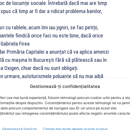
c de locuințe sociale. Întrebată dacă mai are timp
pus că timp ar fi dar a ridicat problema banilor,
cu rablele, acum îmi iau jigniri, se fac petiții,
antele fiindcă orice faci nu este bine, dacă orice
 Gabriela Firea
, dar Primăria Capitalei a anunțat că va aplica amenzi
culă cu mașina în București fără să plătească sau în
a Oxigen, chiar dacă nu sunt obligați.
 prin urmare, autoturismele poluante să nu mai aibă
ăm faptul că cetăţenii trebuie să fie mult mai
Gestionează-ți confidențialitatea
ri, ca lunile ianuarie şi februarie să fie dedicate
feri cea mai bună experiență, folosim tehnologii precum cookie-urile pentru a st
adrul unui comandament pe care l-a convocat pentru a
formațiile despre dispozitiv. Consimțământul pentru aceste tehnologii ne va perm
rbători.
date precum comportamentul de navigare sau ID-uri unice pe acest site.
ământul sau retragerea consimțământului poate afecta negativ anumite caracteri
ează orașul nu este nici el gata.
axa Oxigen, de la 1 ianuarie, mașinile sub Euro 3 nu
Gestionează furnizori
Citește mai multe despre aceste scopuri