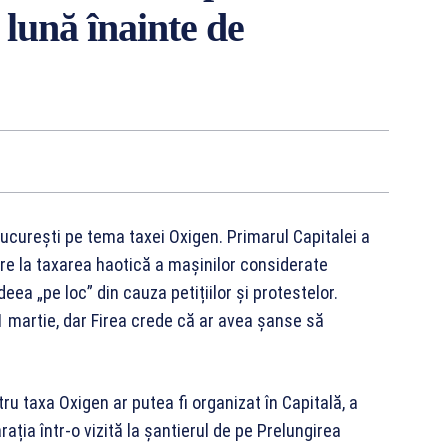
 lună înainte de
ucurești pe tema taxei Oxigen. Primarul Capitalei a
vire la taxarea haotică a mașinilor considerate
deea „pe loc” din cauza petițiilor și protestelor.
 1 martie, dar Firea crede că ar avea șanse să
u taxa Oxigen ar putea fi organizat în Capitală, a
rația într-o vizită la șantierul de pe Prelungirea