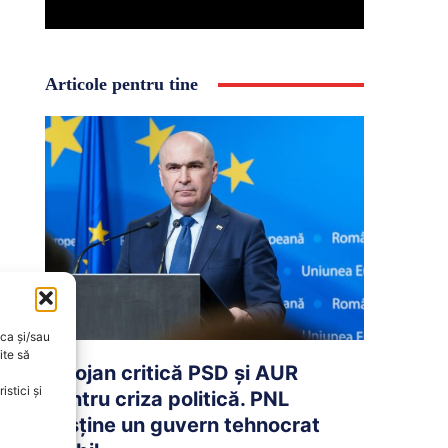
Articole pentru tine
oca și/sau
ite să
Bolojan critică PSD și AUR
stici și
pentru criza politică. PNL
susține un guvern tehnocrat