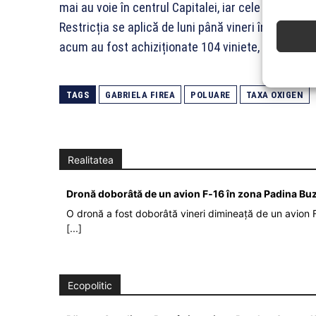
mai au voie în centrul Capitalei, iar cele sub Euro 
Restricția se aplică de luni până vineri în interval
acum au fost achiziționate 104 viniete, potrivit pr
TAGS
GABRIELA FIREA
POLUARE
TAXA OXIGEN
Realitatea
Dronă doborâtă de un avion F‑16 în zona Padina Bu
O dronă a fost doborâtă vineri dimineață de un avion F
[...]
Ecopolitic