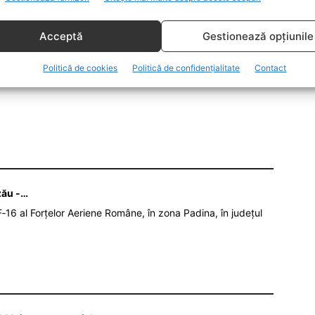
4 pot circula în oraș doar dacă plătesc vinieta Oxigen.
ul 07:00-22:00, cu excepția sărbătorilor legale. Până
Acceptă
Gestionează opțiunile
imarului general.
Politică de cookies
Politică de confidențialitate
Contact
zău -…
‑16 al Forțelor Aeriene Române, în zona Padina, în județul