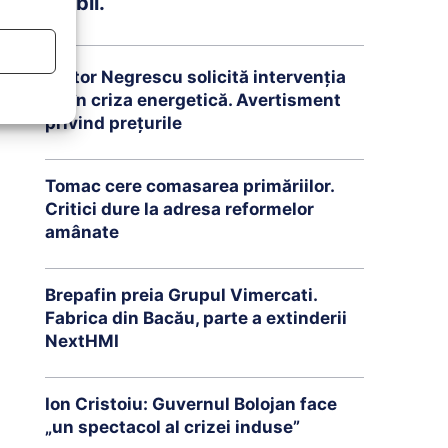
stabil.
Victor Negrescu solicită intervenția
UE în criza energetică. Avertisment
privind prețurile
Tomac cere comasarea primăriilor.
Critici dure la adresa reformelor
amânate
Brepafin preia Grupul Vimercati.
Fabrica din Bacău, parte a extinderii
NextHMI
Ion Cristoiu: Guvernul Bolojan face
„un spectacol al crizei induse”