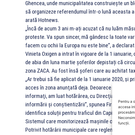
Ghencea, unde municipalitatea construiește un blo
să organizeze referendumul într-o lună aceasta a s
arată Hotnews.
„Încă de acum 3 ani m-ați acuzat că nu luăm măsuri 
proteste. Va spun sincer, mă gândesc la toate vari
facem cu ochii la Europa nu este bine”, a declarat
Vinieta Oxigen a intrat în vigoare de la 1 ianuarie
de abia din luna martie șoferilor depistați că cir
zona ZACA. Au fost însă șoferi care au achitat tax
„Ar trebui să fie aplicat de la 1 ianuarie 2020, şi
acces în zona anunţată deja. Deoarece conştientiz
informaţi, am luat hotărârea, cu Direcţia transportu
Pentru a o
informării şi conştientizării”, spunea Firea în c
accesa in
identifica soluții pentru traficul din Capitală, de să
procesăm 
Neconsimț
Sistemul care monitorizează mașinile care tranzit
funcții.
Potrivit hotărârii municipale care reglementează t