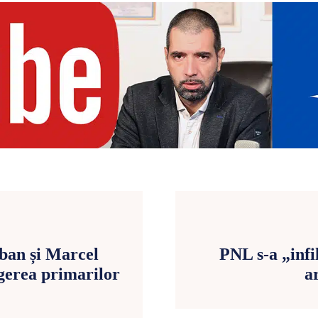
rban și Marcel
PNL s-a „infi
egerea primarilor
a