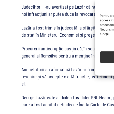
Judecătorii l-au avertizat pe Lazăr că nerespect
noi infracțiuni ar putea duce la revocarea suspen
Pentru a o
accesa in
procesăm 
Lazăr a fost trimis în judecată la sfârșitul lunii iu
Neconsimț
funcții.
de stat în Ministerul Economiei și președinte al 
Procurorii anticorupție susțin că, în septembrie 202
general al Romsilva pentru a menține în funcție un
Anchetatorii au afirmat că Lazăr ar fi intervenit p
revenire și să accepte o altă funcție, astfel înc
el.
George Lazăr este al doilea fost lider PNL Neamț
care a fost achitat definitiv de Înalta Curte de Cas