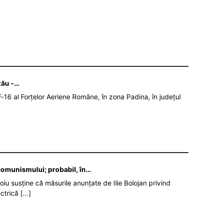
zău -…
‑16 al Forțelor Aeriene Române, în zona Padina, în județul
 comunismului; probabil, în…
oiu susține că măsurile anunțate de Ilie Bolojan privind
ectrică
[...]