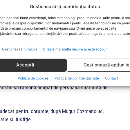
Gestionează-ți confidențialitatea
area măsurilor de supraveghere sau săvârșirea unei
dării și executarea efectivă a pedepsei.
feri cea mai bună experiență, folosim tehnologii precum cookie-urile pentru a st
formațiile despre dispozitiv. Consimțământul pentru aceste tehnologii ne va perm
date precum comportamentul de navigare sau ID-uri unice pe acest site.
lie 2024 și și-a dat demisia din funcțiile de secretar
ământul sau retragerea consimțământului poate afecta negativ anumite caracteri
PNL Neamț.
Gestionează furnizori
Citește mai multe despre aceste scopuri
2, Lazăr și-ar fi folosit influența asupra directorului
 director al Direcției Silvice Neamț, numit temporar.
Acceptă
Gestionează opțiunile
Politică de cookies
Politică de confidențialitate
Contact
entru ca titularul postului să renunțe la cererea de
ât postul să rămână ocupat de persoana susținută de
 judecat pentru corupție, după Mugur Cozmanciuc,
ație și Justiție.