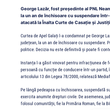
George Lazăr, fost președinte al PNL Neam
la un an de închisoare cu suspendare într-
atacată la Înalta Curte de Casație și Justiț
Curtea de Apel Galați l-a condamnat pe George Laz
județean, la un an de închisoare cu suspendare. P
politice. Decizia nu este definitivă și poate fi cont
Instanța l-a găsit vinovat pentru infracțiunea de fo
persoană cu funcție de conducere într-un partid, 
articolului 13 din Legea 78/2000, relatează Media
Pe lângă pedeapsa cu închisoarea, suspendată sub
exercita anumite drepturi civile. De asemenea, ju
folosul comunității, fie la Primăria Roman, fie la 