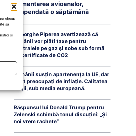
Alimentarea avioanelor,
suspendată o săptămână
oca și/sau
ite să
Gheorghe Piperea avertizează că
stici și
românii vor plăti taxe pentru
centralele pe gaz și sobe sub formă
de certificate de CO2
Românii susțin apartenența la UE, dar
sunt preocupați de inflație. Calitatea
vieții, sub media europeană.
Răspunsul lui Donald Trump pentru
Zelenski schimbă tonul discuției: „Și
noi vrem rachete”