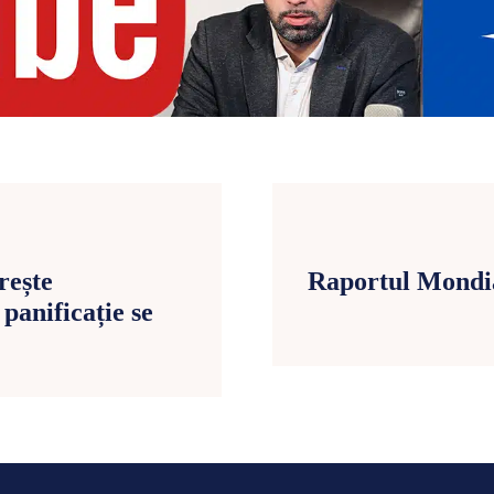
rește
Raportul Mondial
panificație se