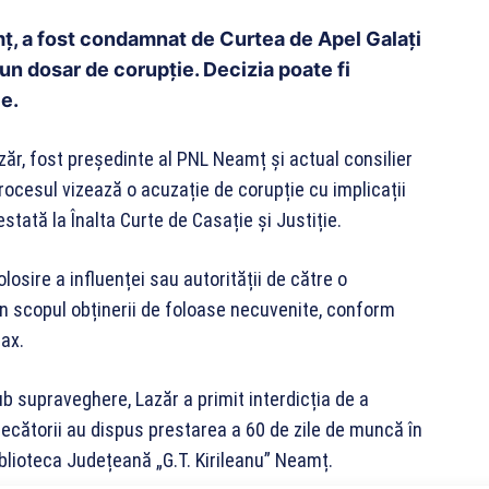
ț, a fost condamnat de Curtea de Apel Galați
un dosar de corupție. Decizia poate fi
ie.
ăr, fost președinte al PNL Neamț și actual consilier
rocesul vizează o acuzație de corupție cu implicații
estată la Înalta Curte de Casație și Justiție.
losire a influenței sau autorității de către o
în scopul obținerii de foloase necuvenite, conform
fax.
 supraveghere, Lazăr a primit interdicția de a
decătorii au dispus prestarea a 60 de zile de muncă în
Biblioteca Județeană „G.T. Kirileanu” Neamț.