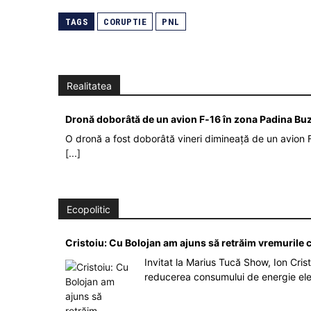
TAGS
CORUPTIE
PNL
Realitatea
Dronă doborâtă de un avion F‑16 în zona Padina Bu
O dronă a fost doborâtă vineri dimineață de un avion F
[...]
Ecopolitic
Cristoiu: Cu Bolojan am ajuns să retrăim vremurile
Invitat la Marius Tucă Show, Ion Crist
reducerea consumului de energie el