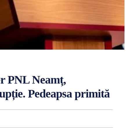
der PNL Neamț,
pție. Pedeapsa primită