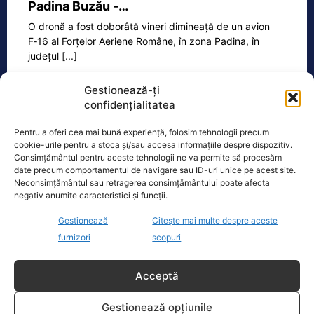
Padina Buzău -…
O dronă a fost doborâtă vineri dimineață de un avion
F‑16 al Forțelor Aeriene Române, în zona Padina, în
județul
[...]
Gestionează-ți
confidențialitatea
Ecopolitic
Pentru a oferi cea mai bună experiență, folosim tehnologii precum
Cristoiu: Cu Bolojan am ajuns să retrăim
cookie-urile pentru a stoca și/sau accesa informațiile despre dispozitiv.
Consimțământul pentru aceste tehnologii ne va permite să procesăm
vremurile comunismului; probabil, în…
date precum comportamentul de navigare sau ID-uri unice pe acest site.
Invitat la Marius Tucă Show, Ion
Neconsimțământul sau retragerea consimțământului poate afecta
negativ anumite caracteristici și funcții.
Cristoiu susține că măsurile anunțate
de Ilie Bolojan privind reducerea
Gestionează
Citește mai multe despre aceste
consumului de energie electrică
[...]
furnizori
scopuri
Acceptă
Oficiul de Știri
Gestionează opțiunile