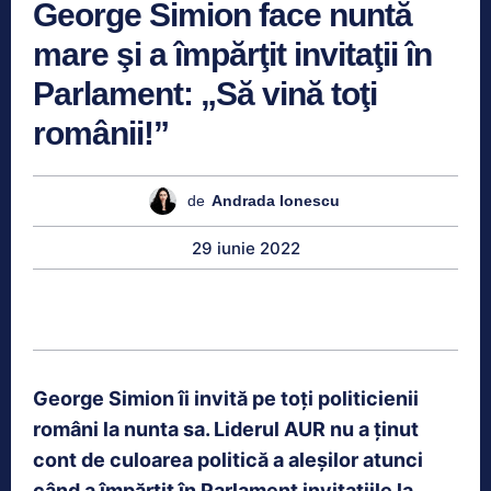
George Simion face nuntă
mare şi a împărţit invitaţii în
Parlament: „Să vină toţi
românii!”
de
Andrada Ionescu
29 iunie 2022
George Simion îi invită pe toți politicienii
români la nunta sa. Liderul AUR nu a ținut
cont de culoarea politică a aleșilor atunci
când a împărțit în Parlament invitațiile la