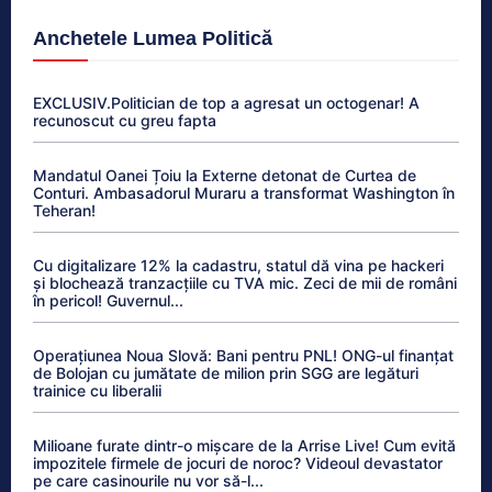
Anchetele Lumea Politică
EXCLUSIV.Politician de top a agresat un octogenar! A
recunoscut cu greu fapta
Mandatul Oanei Țoiu la Externe detonat de Curtea de
Conturi. Ambasadorul Muraru a transformat Washington în
Teheran!
Cu digitalizare 12% la cadastru, statul dă vina pe hackeri
și blochează tranzacțiile cu TVA mic. Zeci de mii de români
în pericol! Guvernul...
Operațiunea Noua Slovă: Bani pentru PNL! ONG-ul finanțat
de Bolojan cu jumătate de milion prin SGG are legături
trainice cu liberalii
Milioane furate dintr-o mișcare de la Arrise Live! Cum evită
impozitele firmele de jocuri de noroc? Videoul devastator
pe care casinourile nu vor să-l...