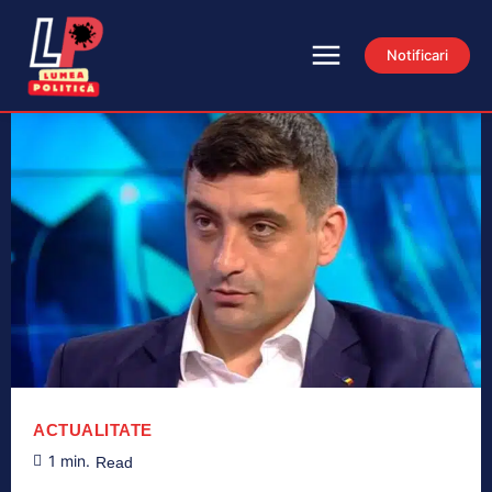
Notificari
ACTUALITATE
1
min.
Read