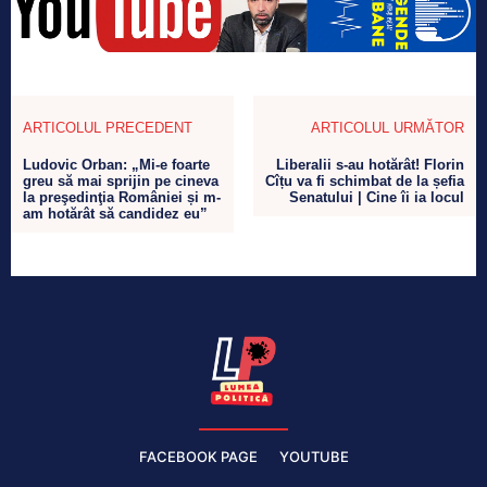
ARTICOLUL PRECEDENT
ARTICOLUL URMĂTOR
Ludovic Orban: „Mi-e foarte
Liberalii s-au hotărât! Florin
greu să mai sprijin pe cineva
Cîțu va fi schimbat de la șefia
la preşedinţia României și m-
Senatului | Cine îi ia locul
am hotărât să candidez eu”
FACEBOOK PAGE
YOUTUBE