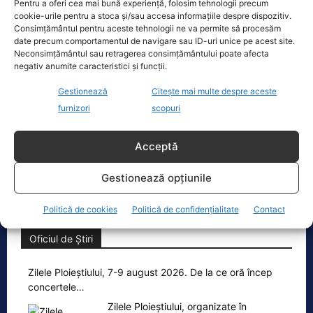
Pentru a oferi cea mai bună experiență, folosim tehnologii precum
cookie-urile pentru a stoca și/sau accesa informațiile despre dispozitiv.
Consimțământul pentru aceste tehnologii ne va permite să procesăm
date precum comportamentul de navigare sau ID-uri unice pe acest site.
Ecopolitic
Neconsimțământul sau retragerea consimțământului poate afecta
negativ anumite caracteristici și funcții.
Cristoiu: Bolojan, Fritz, Kelemen au tot
Gestionează
Citește mai multe despre aceste
interesul să blocheze formarea unui…
furnizori
scopuri
Ion Cristoiu a lansat, miercuri seară, în
direct la Realitatea PLUS, un atac dur
Acceptă
la adresa lui Ilie Bolojan și
[...]
Gestionează opțiunile
Politică de cookies
Politică de confidențialitate
Contact
Oficiul de Știri
Zilele Ploieștiului, 7-9 august 2026. De la ce oră încep
concertele…
Zilele Ploieștiului, organizate în