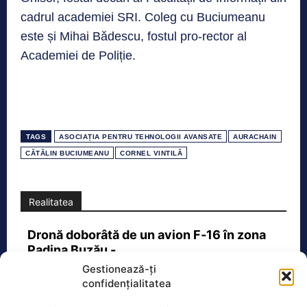
cadrul academiei SRI. Coleg cu Buciumeanu
este și Mihai Bădescu, fostul pro-rector al
Academiei de Poliție.
TAGS
ASOCIAȚIA PENTRU TEHNOLOGII AVANSATE
AURACHAIN
CĂTĂLIN BUCIUMEANU
CORNEL VINTILĂ
Realitatea
Dronă doborâtă de un avion F‑16 în zona
Padina Buzău -…
Gestionează-ți
O dronă a fost doborâtă vineri dimineață de un avion
confidențialitatea
F‑16 al Forțelor Aeriene Române, în zona Padina, în
județul
[...]