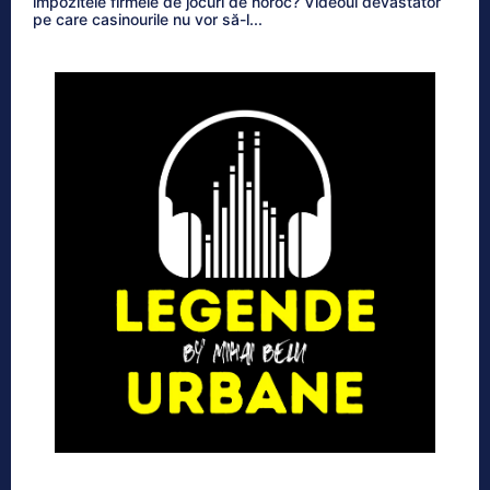
impozitele firmele de jocuri de noroc? Videoul devastator
pe care casinourile nu vor să-l...