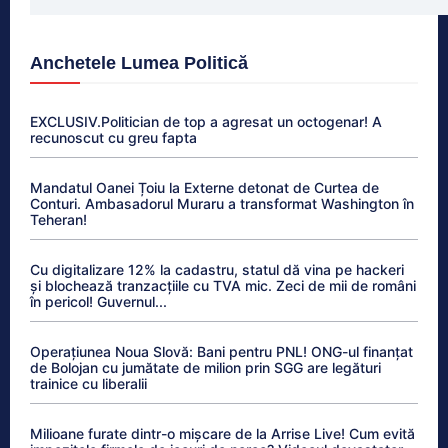
Anchetele Lumea Politică
EXCLUSIV.Politician de top a agresat un octogenar! A
recunoscut cu greu fapta
Mandatul Oanei Țoiu la Externe detonat de Curtea de
Conturi. Ambasadorul Muraru a transformat Washington în
Teheran!
Cu digitalizare 12% la cadastru, statul dă vina pe hackeri
și blochează tranzacțiile cu TVA mic. Zeci de mii de români
în pericol! Guvernul...
Operațiunea Noua Slovă: Bani pentru PNL! ONG-ul finanțat
de Bolojan cu jumătate de milion prin SGG are legături
trainice cu liberalii
Milioane furate dintr-o mișcare de la Arrise Live! Cum evită