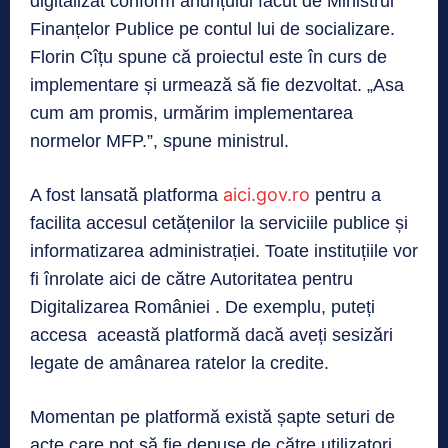
digitalizat conform anunțului făcut de Ministrul
Finanțelor Publice pe contul lui de socializare.
Florin Cîțu spune că proiectul este în curs de
implementare și urmează să fie dezvoltat. „Asa
cum am promis, urmărim implementarea
normelor MFP.”, spune ministrul.
aici.gov.ro
A fost lansată platforma
pentru a
facilita accesul cetățenilor la serviciile publice și
informatizarea administrației. Toate instituțiile vor
fi înrolate aici de către Autoritatea pentru
Digitalizarea României . De exemplu, puteți
accesa această platformă dacă aveți sesizări
legate de amânarea ratelor la credite.
Momentan pe platformă există șapte seturi de
acte care pot să fie depuse de către utilizatori.