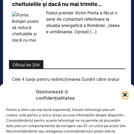
cheltuielile şi dacă nu mai trimite…
Fostul premier Victor Ponta a făcut o
serie de comentarii referitoare la
situația energetică a României. „Ideea
e următoarea. Oprești
[...]
Oficiul de Știri
Cele 4 barje pentru redirecționarea Dunării către brațul
Bala vor fi…
Gestionează-ți
Cele 4 barje vor fi scufundate vineri, 7
confidențialitatea
august. Autoritățile au intrat în linie
dreaptă cu una dintre cele mai
[...]
Pentru a oferi cea mai bună experiență, folosim tehnologii precum
cookie-urile pentru a stoca și/sau accesa informațiile despre dispozitiv.
Consimțământul pentru aceste tehnologii ne va permite să procesăm
date precum comportamentul de navigare sau ID-uri unice pe acest site.
Neconsimțământul sau retragerea consimțământului poate afecta