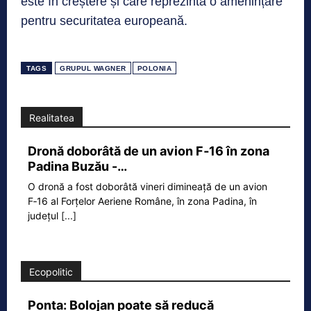
este în creștere și care reprezintă o amenințare
pentru securitatea europeană.
TAGS
GRUPUL WAGNER
POLONIA
Realitatea
Dronă doborâtă de un avion F‑16 în zona
Padina Buzău -…
O dronă a fost doborâtă vineri dimineață de un avion
F‑16 al Forțelor Aeriene Române, în zona Padina, în
județul
[...]
Ecopolitic
Ponta: Bolojan poate să reducă