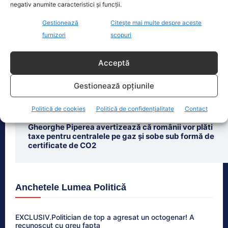
negativ anumite caracteristici și funcții.
Gestionează
Citește mai multe despre aceste
Ultimele știri
furnizori
scopuri
Românii susțin apartenența la UE, dar sunt
preocupați de inflație. Calitatea vieții, sub media
Acceptă
europeană.
Gestionează opțiunile
Peiu îl acuză pe Nicușor Dan că minte în privința
aderării la zona euro: „Nu există niciun consens”
Politică de cookies
Politică de confidențialitate
Contact
Gheorghe Piperea avertizează că românii vor plăti
taxe pentru centralele pe gaz și sobe sub formă de
certificate de CO2
Anchetele Lumea Politică
EXCLUSIV.Politician de top a agresat un octogenar! A
recunoscut cu greu fapta