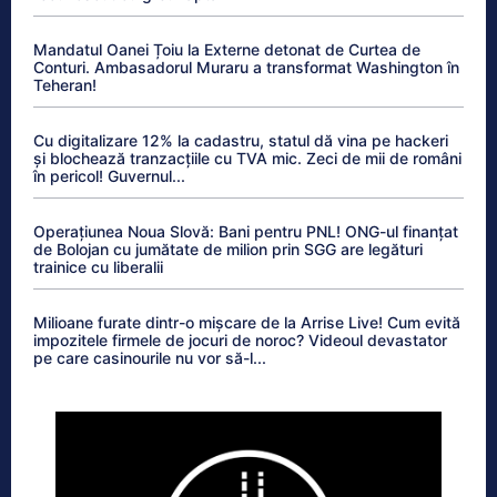
Mandatul Oanei Țoiu la Externe detonat de Curtea de
Conturi. Ambasadorul Muraru a transformat Washington în
Teheran!
Cu digitalizare 12% la cadastru, statul dă vina pe hackeri
și blochează tranzacțiile cu TVA mic. Zeci de mii de români
în pericol! Guvernul...
Operațiunea Noua Slovă: Bani pentru PNL! ONG-ul finanțat
de Bolojan cu jumătate de milion prin SGG are legături
trainice cu liberalii
Milioane furate dintr-o mișcare de la Arrise Live! Cum evită
impozitele firmele de jocuri de noroc? Videoul devastator
pe care casinourile nu vor să-l...