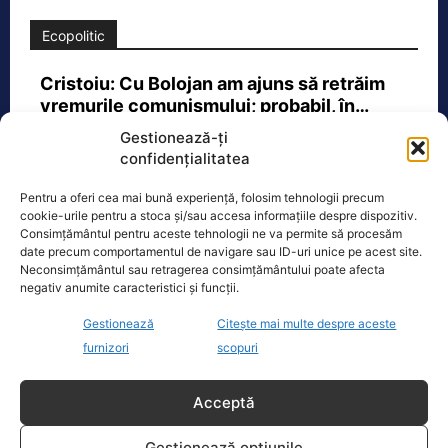
Ecopolitic
Cristoiu: Cu Bolojan am ajuns să retrăim
vremurile comunismului; probabil, în…
Invitat la Marius Tucă Show, Ion
Gestionează-ți
Cristoiu susține că măsurile anunțate
confidențialitatea
de Ilie Bolojan privind reducerea
consumului de energie electrică
[...]
Pentru a oferi cea mai bună experiență, folosim tehnologii precum
cookie-urile pentru a stoca și/sau accesa informațiile despre dispozitiv.
Consimțământul pentru aceste tehnologii ne va permite să procesăm
date precum comportamentul de navigare sau ID-uri unice pe acest site.
Neconsimțământul sau retragerea consimțământului poate afecta
negativ anumite caracteristici și funcții.
Oficiul de Știri
Gestionează
Citește mai multe despre aceste
furnizori
scopuri
Copil din Reghin, salvat după ce și-a prins mâna în
mașina…
Acceptă
Un copil de doar 2 ani din Reghin a
trecut printr-un moment dramatic,
Gestionează opțiunile
vineri, după ce și-a prins mâna