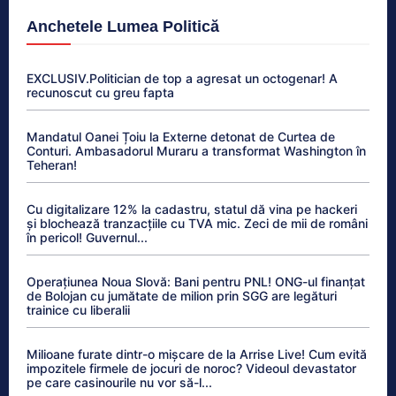
Anchetele Lumea Politică
EXCLUSIV.Politician de top a agresat un octogenar! A
recunoscut cu greu fapta
Mandatul Oanei Țoiu la Externe detonat de Curtea de
Conturi. Ambasadorul Muraru a transformat Washington în
Teheran!
Cu digitalizare 12% la cadastru, statul dă vina pe hackeri
și blochează tranzacțiile cu TVA mic. Zeci de mii de români
în pericol! Guvernul...
Operațiunea Noua Slovă: Bani pentru PNL! ONG-ul finanțat
de Bolojan cu jumătate de milion prin SGG are legături
trainice cu liberalii
Milioane furate dintr-o mișcare de la Arrise Live! Cum evită
impozitele firmele de jocuri de noroc? Videoul devastator
pe care casinourile nu vor să-l...