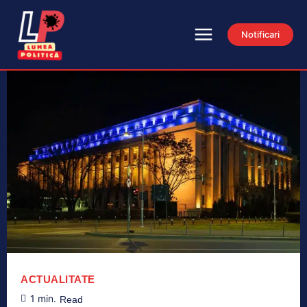
Notificari
ACTUALITATE
1
min.
Read