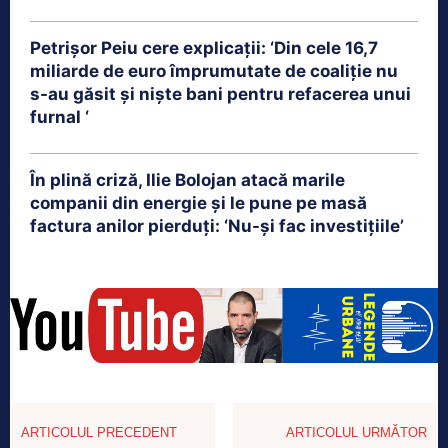
Petrişor Peiu cere explicații: ‘Din cele 16,7
miliarde de euro împrumutate de coaliţie nu
s-au găsit şi nişte bani pentru refacerea unui
furnal ‘
În plină criză, Ilie Bolojan atacă marile
companii din energie și le pune pe masă
factura anilor pierduți: ‘Nu-și fac investițiile’
ARTICOLUL PRECEDENT
ARTICOLUL URMĂTOR