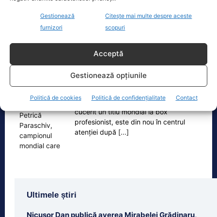
actualei crize energetice
[...]
Gestionează
Citește mai multe despre aceste
furnizori
scopuri
Acceptă
Oficiul de Știri
Gestionează opțiunile
Cine este Petrică Paraschiv, campionul mondial care
execută 11 ani de…
Politică de cookies
Politică de confidențialitate
Contact
Petrică Paraschiv, primul român care a
cucerit un titlu mondial la box
profesionist, este din nou în centrul
atenției după
[...]
Ultimele știri
Nicușor Dan publică averea Mirabelei Grădinaru,