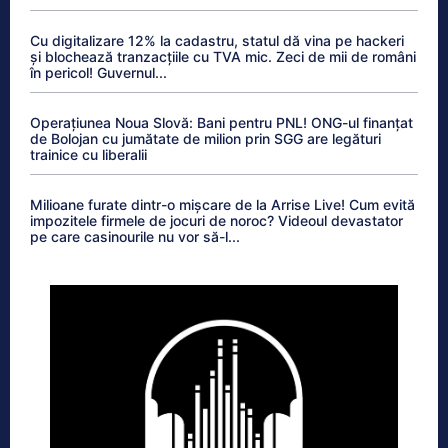
Cu digitalizare 12% la cadastru, statul dă vina pe hackeri
și blochează tranzacțiile cu TVA mic. Zeci de mii de români
în pericol! Guvernul...
Operațiunea Noua Slovă: Bani pentru PNL! ONG-ul finanțat
de Bolojan cu jumătate de milion prin SGG are legături
trainice cu liberalii
Milioane furate dintr-o mișcare de la Arrise Live! Cum evită
impozitele firmele de jocuri de noroc? Videoul devastator
pe care casinourile nu vor să-l...