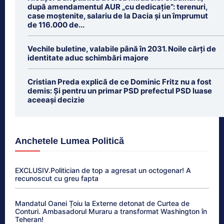
după amendamentul AUR „cu dedicație”: terenuri,
case moștenite, salariu de la Dacia și un împrumut
de 116.000 de...
Vechile buletine, valabile până în 2031. Noile cărți de
identitate aduc schimbări majore
Cristian Preda explică de ce Dominic Fritz nu a fost
demis: Și pentru un primar PSD prefectul PSD luase
aceeași decizie
Anchetele Lumea Politică
EXCLUSIV.Politician de top a agresat un octogenar! A
recunoscut cu greu fapta
Mandatul Oanei Țoiu la Externe detonat de Curtea de
Conturi. Ambasadorul Muraru a transformat Washington în
Teheran!