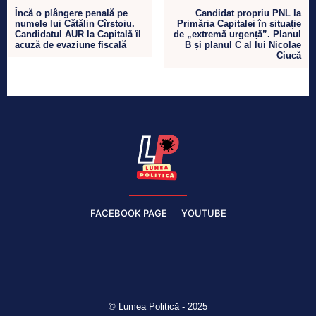
Încă o plângere penală pe
Candidat propriu PNL la
numele lui Cătălin Cîrstoiu.
Primăria Capitalei în situație
Candidatul AUR la Capitală îl
de „extremă urgență”. Planul
acuză de evaziune fiscală
B și planul C al lui Nicolae
Ciucă
FACEBOOK PAGE
YOUTUBE
© Lumea Politică - 2025