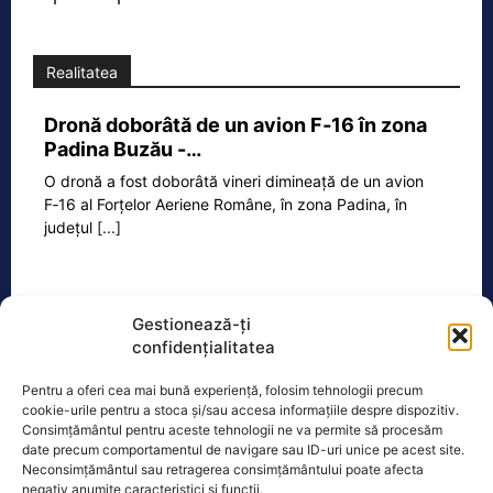
Realitatea
Dronă doborâtă de un avion F‑16 în zona
Padina Buzău -…
O dronă a fost doborâtă vineri dimineață de un avion
F‑16 al Forțelor Aeriene Române, în zona Padina, în
județul
[...]
Ecopolitic
Gestionează-ți
confidențialitatea
Bolojan dă undă verde Transelectrica să
Pentru a oferi cea mai bună experiență, folosim tehnologii precum
taie curentul companiilor, în contextul…
cookie-urile pentru a stoca și/sau accesa informațiile despre dispozitiv.
Ilie Bolojan a transmis astăzi că va da
Consimțământul pentru aceste tehnologii ne va permite să procesăm
undă verde Transelectrica să taie
date precum comportamentul de navigare sau ID-uri unice pe acest site.
Neconsimțământul sau retragerea consimțământului poate afecta
curentul companiilor, în contextul
negativ anumite caracteristici și funcții.