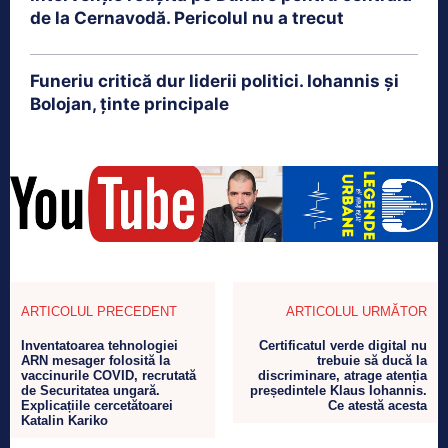
de la Cernavodă. Pericolul nu a trecut
Funeriu critică dur liderii politici. Iohannis și
Bolojan, ținte principale
ARTICOLUL PRECEDENT
ARTICOLUL URMĂTOR
Inventatoarea tehnologiei
Certificatul verde digital nu
ARN mesager folosită la
trebuie să ducă la
vaccinurile COVID, recrutată
discriminare, atrage atenția
de Securitatea ungară.
președintele Klaus Iohannis.
Explicațiile cercetătoarei
Ce atestă acesta
Katalin Kariko