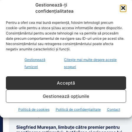
Gestionează-ți
confidențialitatea
Pentru a oferi cea mai bună experiență, folosim tehnologii precum
cookie-urile pentru a stoca și/sau accesa informațiile despre dispozitiv.
Oficiul de Știri
Consimțământul pentru aceste tehnologii ne va permite să procesăm
date precum comportamentul de navigare sau ID-uri unice pe acest site.
Situație explozivă la FIFA: Gianni Infantino e „acum mai
Neconsimțământul sau retragerea consimțământului poate afecta
negativ anumite caracteristici și funcții.
periculos ca…
Gianni Infantino, președinte al FIFA din
Gestionează
Citește mai multe despre aceste
2016, trece prin cele mai grele zile de
furnizori
scopuri
la preluarea mandatului, iar acțiunile
sale
[...]
Acceptă
Gestionează opțiunile
Politică de cookies
Politică de confidențialitate
Contact
Ultimele știri
Siegfried Mureșan, limbuțe către premier pentru