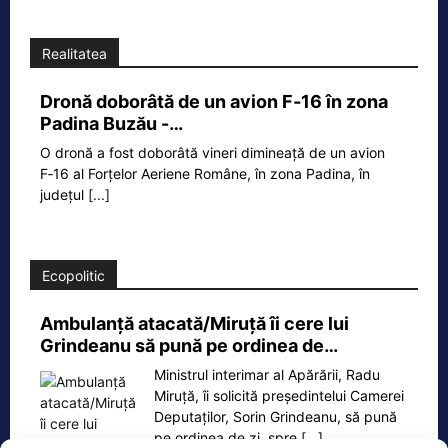
Realitatea
Dronă doborâtă de un avion F‑16 în zona
Padina Buzău -…
O dronă a fost doborâtă vineri dimineață de un avion
F‑16 al Forțelor Aeriene Române, în zona Padina, în
județul
[...]
Ecopolitic
Ambulanță atacată/Miruță îi cere lui
Grindeanu să pună pe ordinea de…
Ministrul interimar al Apărării, Radu
Miruță, îi solicită președintelui Camerei
Deputaților, Sorin Grindeanu, să pună
pe ordinea de zi, spre
[...]