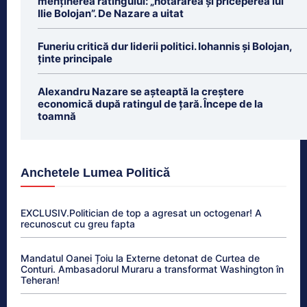
menținerea ratingului: „hotărârea și priceperea lui
Ilie Bolojan”. De Nazare a uitat
Funeriu critică dur liderii politici. Iohannis și Bolojan,
ținte principale
Alexandru Nazare se așteaptă la creștere
economică după ratingul de țară. Începe de la
toamnă
Anchetele Lumea Politică
EXCLUSIV.Politician de top a agresat un octogenar! A
recunoscut cu greu fapta
Mandatul Oanei Țoiu la Externe detonat de Curtea de
Conturi. Ambasadorul Muraru a transformat Washington în
Teheran!