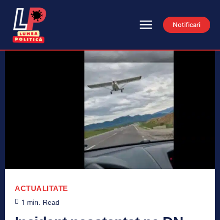
Notificari
ACTUALITATE
1
min.
Read