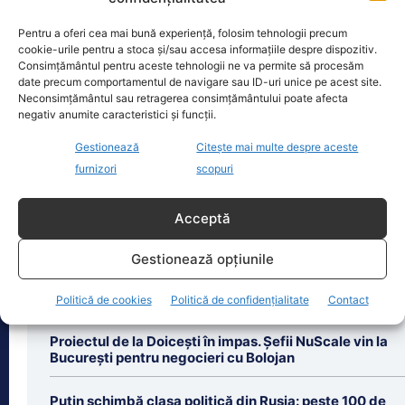
Cine este Petrică Paraschiv, campionul mondial care
Pentru a oferi cea mai bună experiență, folosim tehnologii precum
execută 11 ani de…
cookie-urile pentru a stoca și/sau accesa informațiile despre dispozitiv.
Consimțământul pentru aceste tehnologii ne va permite să procesăm
Petrică Paraschiv, primul român care a
date precum comportamentul de navigare sau ID-uri unice pe acest site.
cucerit un titlu mondial la box
Neconsimțământul sau retragerea consimțământului poate afecta
profesionist, este din nou în centrul
negativ anumite caracteristici și funcții.
atenției după
[...]
Gestionează
Citește mai multe despre aceste
furnizori
scopuri
Acceptă
Ultimele știri
Gestionează opțiunile
Vechile buletine, valabile până în 2031. Noile cărți de
identitate aduc schimbări majore
Politică de cookies
Politică de confidențialitate
Contact
Proiectul de la Doicești în impas. Șefii NuScale vin la
București pentru negocieri cu Bolojan
Putin schimbă clasa politică din Rusia: peste 100 de