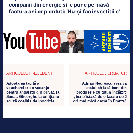
companii din energie și le pune pe masă
factura anilor pierduți: ‘Nu-și fac investițiile’
ARTICOLUL PRECEDENT
ARTICOLUL URMĂTOR
Adoptarea tacită a
Adrian Negrescu vrea ca
voucherelor de vacanță
statul să facă bani din
pentru angajații din privat, la
produsele cu tutun încălzit:
Senat. Gheorghe Ialomițianu
„beneficiază de o taxare de 3
acuză coaliția de ipocrizie
ori mai mică decât în Franța”