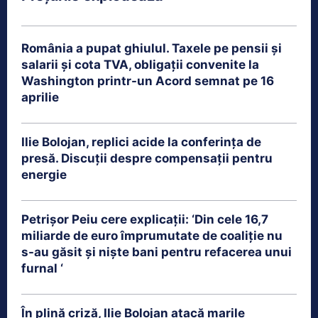
România a pupat ghiulul. Taxele pe pensii și
salarii și cota TVA, obligații convenite la
Washington printr-un Acord semnat pe 16
aprilie
Ilie Bolojan, replici acide la conferința de
presă. Discuții despre compensații pentru
energie
Petrişor Peiu cere explicații: ‘Din cele 16,7
miliarde de euro împrumutate de coaliţie nu
s-au găsit şi nişte bani pentru refacerea unui
furnal ‘
În plină criză, Ilie Bolojan atacă marile