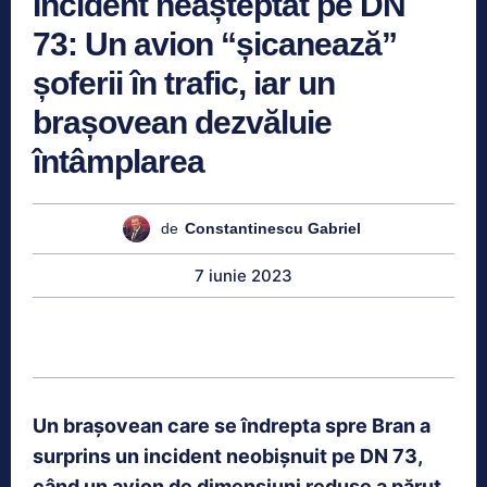
Incident neașteptat pe DN
73: Un avion “șicanează”
șoferii în trafic, iar un
brașovean dezvăluie
întâmplarea
de
Constantinescu Gabriel
7 iunie 2023
Un brașovean care se îndrepta spre Bran a
surprins un incident neobișnuit pe DN 73,
când un avion de dimensiuni reduse a părut