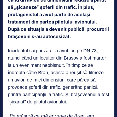
să „șicaneze” șoferii din trafic. În plus,
protagonistul a avut parte de același
tratament din partea pilotului avionului.
După ce situația a devenit publică, procurorii
brașoveni s-au autosesizat.
Incidentul surprinzător a avut loc pe DN 73,
atunci când un locuitor din Brașov a fost martor
la un eveniment neobișnuit. În timp ce se
îndrepta către Bran, acesta a reușit să filmeze
un avion de mici dimensiuni care părea să
provoace șoferii din trafic, generând panică
printre participanții la trafic. Și brașoveanul a fost
“șicanat” de pilotul avionului.
„Pe măsură ce mă apropia de Bran, am