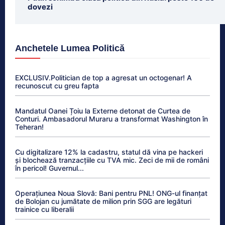
dovezi
Anchetele Lumea Politică
EXCLUSIV.Politician de top a agresat un octogenar! A
recunoscut cu greu fapta
Mandatul Oanei Țoiu la Externe detonat de Curtea de
Conturi. Ambasadorul Muraru a transformat Washington în
Teheran!
Cu digitalizare 12% la cadastru, statul dă vina pe hackeri
și blochează tranzacțiile cu TVA mic. Zeci de mii de români
în pericol! Guvernul...
Operațiunea Noua Slovă: Bani pentru PNL! ONG-ul finanțat
de Bolojan cu jumătate de milion prin SGG are legături
trainice cu liberalii