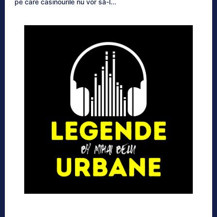
pe care casinourile nu vor să-l...