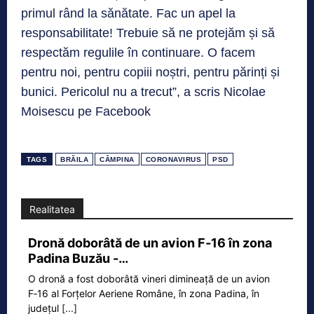
primul rând la sănătate. Fac un apel la
responsabilitate! Trebuie să ne protejăm și să
respectăm regulile în continuare. O facem
pentru noi, pentru copiii noștri, pentru părinți și
bunici. Pericolul nu a trecut”, a scris Nicolae
Moisescu pe Facebook
TAGS
BRĂILA
CÂMPINA
CORONAVIRUS
PSD
Realitatea
Dronă doborâtă de un avion F‑16 în zona
Padina Buzău -…
O dronă a fost doborâtă vineri dimineață de un avion
F‑16 al Forțelor Aeriene Române, în zona Padina, în
județul
[...]