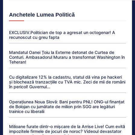
Anchetele Lumea Politică
EXCLUSIV.Politician de top a agresat un octogenar! A
recunoscut cu greu fapta
Mandatul Oanei Țoiu la Externe detonat de Curtea de
Conturi. Ambasadorul Muraru a transformat Washington în
Teheran!
Cu digitalizare 12% la cadastru, statul dă vina pe hackeri
și blochează tranzacțiile cu TVA mic. Zeci de mii de români
în pericol! Guvernul...
Operațiunea Noua Slovă: Bani pentru PNL! ONG-ul finanțat
de Bolojan cu jumătate de milion prin SGG are legături
trainice cu liberalii
Milioane furate dintr-o mișcare de la Arrise Live! Cum evită
impozitele firmele de jocuri de noroc? Videoul devastator