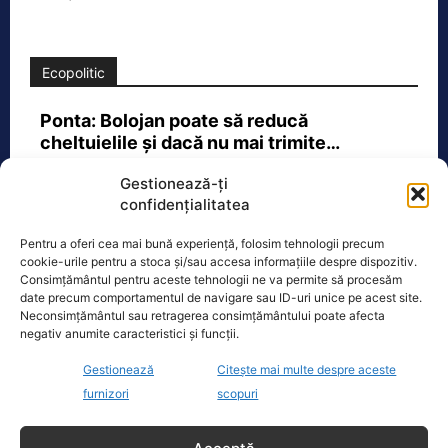
Ecopolitic
Ponta: Bolojan poate să reducă
cheltuielile şi dacă nu mai trimite…
Fostul premier Victor Ponta a făcut o
Gestionează-ți
serie de comentarii referitoare la
confidențialitatea
situația energetică a României. „Ideea
e următoarea. Oprești
[...]
Pentru a oferi cea mai bună experiență, folosim tehnologii precum
cookie-urile pentru a stoca și/sau accesa informațiile despre dispozitiv.
Consimțământul pentru aceste tehnologii ne va permite să procesăm
date precum comportamentul de navigare sau ID-uri unice pe acest site.
Neconsimțământul sau retragerea consimțământului poate afecta
negativ anumite caracteristici și funcții.
Oficiul de Știri
Gestionează
Citește mai multe despre aceste
Cine este Petrică Paraschiv, campionul mondial care
furnizori
scopuri
execută 11 ani de…
Petrică Paraschiv, primul român care a