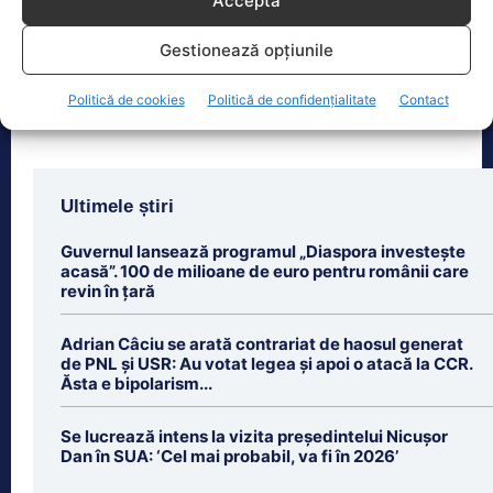
Acceptă
cucerit un titlu mondial la box
profesionist, este din nou în centrul
Gestionează opțiunile
atenției după
[...]
Politică de cookies
Politică de confidențialitate
Contact
Ultimele știri
Guvernul lansează programul „Diaspora investește
acasă”. 100 de milioane de euro pentru românii care
revin în țară
Adrian Câciu se arată contrariat de haosul generat
de PNL și USR: Au votat legea și apoi o atacă la CCR.
Ăsta e bipolarism...
Se lucrează intens la vizita președintelui Nicușor
Dan în SUA: ‘Cel mai probabil, va fi în 2026’