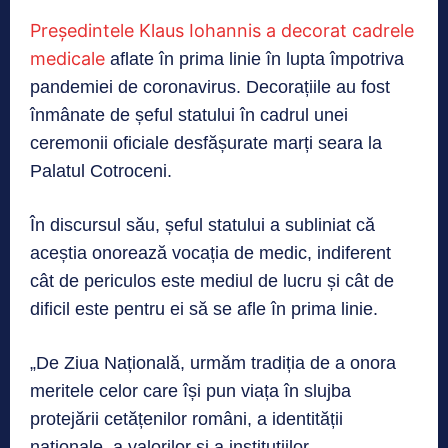
Președintele Klaus Iohannis a decorat cadrele
medicale
aflate în prima linie în lupta împotriva
pandemiei de coronavirus. Decorațiile au fost
înmânate de șeful statului în cadrul unei
ceremonii oficiale desfășurate marți seara la
Palatul Cotroceni.
În discursul său, șeful statului a subliniat că
aceștia onorează vocația de medic, indiferent
cât de periculos este mediul de lucru și cât de
dificil este pentru ei să se afle în prima linie.
„De Ziua Națională, urmăm tradiția de a onora
meritele celor care își pun viața în slujba
protejării cetățenilor români, a identității
naționale, a valorilor și a instituțiilor