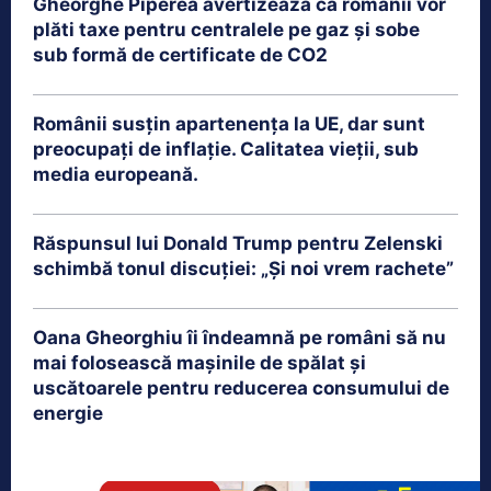
Gheorghe Piperea avertizează că românii vor
plăti taxe pentru centralele pe gaz și sobe
sub formă de certificate de CO2
Românii susțin apartenența la UE, dar sunt
preocupați de inflație. Calitatea vieții, sub
media europeană.
Răspunsul lui Donald Trump pentru Zelenski
schimbă tonul discuției: „Și noi vrem rachete”
Oana Gheorghiu îi îndeamnă pe români să nu
mai folosească mașinile de spălat și
uscătoarele pentru reducerea consumului de
energie