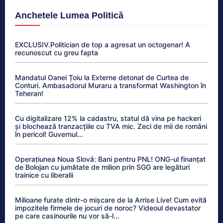
Anchetele Lumea Politică
EXCLUSIV.Politician de top a agresat un octogenar! A
recunoscut cu greu fapta
Mandatul Oanei Țoiu la Externe detonat de Curtea de
Conturi. Ambasadorul Muraru a transformat Washington în
Teheran!
Cu digitalizare 12% la cadastru, statul dă vina pe hackeri
și blochează tranzacțiile cu TVA mic. Zeci de mii de români
în pericol! Guvernul...
Operațiunea Noua Slovă: Bani pentru PNL! ONG-ul finanțat
de Bolojan cu jumătate de milion prin SGG are legături
trainice cu liberalii
Milioane furate dintr-o mișcare de la Arrise Live! Cum evită
impozitele firmele de jocuri de noroc? Videoul devastator
pe care casinourile nu vor să-l...