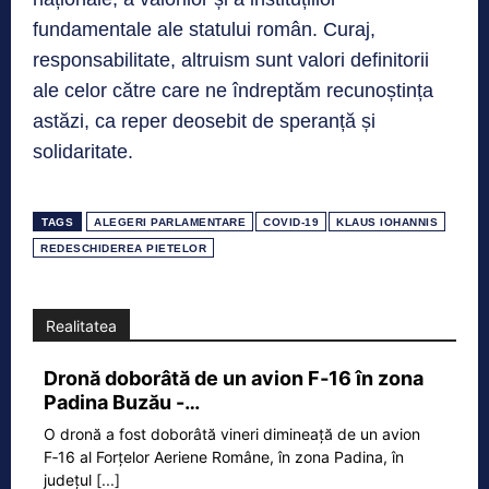
fundamentale ale statului român. Curaj,
responsabilitate, altruism sunt valori definitorii
ale celor către care ne îndreptăm recunoștința
astăzi, ca reper deosebit de speranță și
solidaritate.
TAGS
ALEGERI PARLAMENTARE
COVID-19
KLAUS IOHANNIS
REDESCHIDEREA PIETELOR
Realitatea
Dronă doborâtă de un avion F‑16 în zona
Padina Buzău -…
O dronă a fost doborâtă vineri dimineață de un avion
F‑16 al Forțelor Aeriene Române, în zona Padina, în
județul
[...]