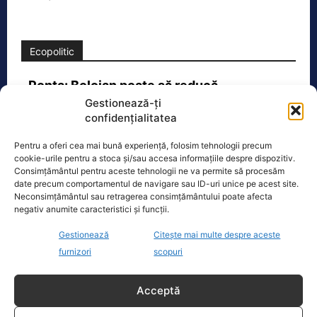
Ecopolitic
Ponta: Bolojan poate să reducă
cheltuielile şi dacă nu mai trimite…
Gestionează-ți
confidențialitatea
Fostul premier Victor Ponta a făcut o
serie de comentarii referitoare la
Pentru a oferi cea mai bună experiență, folosim tehnologii precum
situația energetică a României. „Ideea
cookie-urile pentru a stoca și/sau accesa informațiile despre dispozitiv.
e următoarea. Oprești
[...]
Consimțământul pentru aceste tehnologii ne va permite să procesăm
date precum comportamentul de navigare sau ID-uri unice pe acest site.
Neconsimțământul sau retragerea consimțământului poate afecta
negativ anumite caracteristici și funcții.
Gestionează
Citește mai multe despre aceste
Oficiul de Știri
furnizori
scopuri
Cele 4 barje pentru redirecționarea Dunării către brațul
Acceptă
Bala vor fi…
Cele 4 barje vor fi scufundate vineri, 7