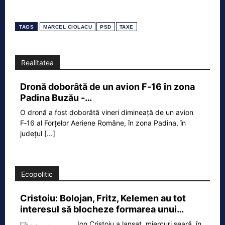
TAGS
MARCEL CIOLACU
PSD
TAXE
Realitatea
Dronă doborâtă de un avion F‑16 în zona
Padina Buzău -…
O dronă a fost doborâtă vineri dimineață de un avion
F‑16 al Forțelor Aeriene Române, în zona Padina, în
județul
[...]
Ecopolitic
Cristoiu: Bolojan, Fritz, Kelemen au tot
interesul să blocheze formarea unui…
Ion Cristoiu a lansat, miercuri seară, în