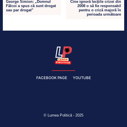
George Simion: „Domnul
Cine ignoră lecţiile crizei din
Fălcoi a spus că sunt drogat
2008 o să fie responsabil
sau par drogat”
pentru o criză majoră în
perioada următoare
FACEBOOK PAGE
YOUTUBE
© Lumea Politică - 2025