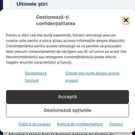
Ultimele știri
Dan Dungaciu: Green Deal, eșec major al Comisiei
Gestionează-ți
Europene, gândit de un politician cu 14% scor
confidențialitatea
electoral
Pentru a oferi cea mai bună experiență, folosim tehnologii precum
cookie-urile pentru a stoca și/sau accesa informațiile despre dispozitiv.
Guvernul României pregătește un plan de risc
Consimțământul pentru aceste tehnologii ne va permite să procesăm
energetic. Scenarii precum pandemii, cutremure și
date precum comportamentul de navigare sau ID-uri unice pe acest site.
conflicte armate
Neconsimțământul sau retragerea consimțământului poate afecta
negativ anumite caracteristici și funcții.
Cătălin Avramescu, acuzat de pornografie infantilă.
Fosta parteneră lansează acuzații halucinante
Gestionează
Citește mai multe despre aceste
furnizori
scopuri
Acceptă
Anchetele Lumea Politică
Gestionează opțiunile
EXCLUSIV.Politician de top a agresat un octogenar! A
recunoscut cu greu fapta
Politică de cookies
Politică de confidențialitate
Contact
Mandatul Oanei Țoiu la Externe detonat de Curtea de