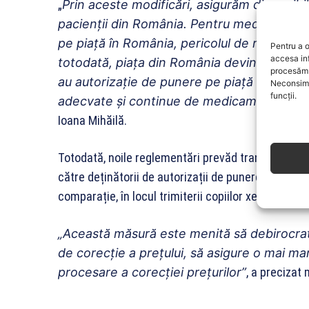
„
Prin aceste modificări, asigurăm disponib
pacienții din România. Pentru medicamente
pe piață în România, pericolul de retragere
Pentru a o
accesa in
totodată, piața din România devine atract
procesăm 
au autorizație de punere pe piață în acest 
Neconsimț
funcții.
adecvate și continue de medicamente în far
Ioana Mihăilă.
Totodată, noile reglementări prevăd transmiterea î
către deținătorii de autorizații de punere pe piață,
comparație, în locul trimiterii copiilor xerox ale r
„Această măsură este menită să debirocratiz
de corecție a prețului, să asigure o mai ma
procesare a corecției prețurilor”
, a precizat 