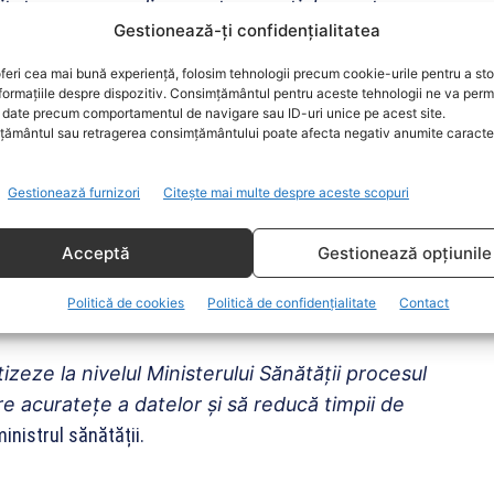
ilitatea unor medicamente esențiale pentru
Gestionează-ți confidențialitatea
le pentru care există autorizație de punere
 din țară se diminuează considerabil și,
feri cea mai bună experiență, folosim tehnologii precum cookie-urile pentru a st
formațiile despre dispozitiv. Consimțământul pentru aceste tehnologii ne va perm
ivă pentru medicamentele esențiale care nu
date precum comportamentul de navigare sau ID-uri unice pe acest site.
moment, scopul fiind de a asigura stocuri
ământul sau retragerea consimțământului poate afecta negativ anumite caracteri
macii și spitale”,
a declarat ministrul Sănătății,
Gestionează furnizori
Citește mai multe despre aceste scopuri
n format electronic către Ministerul Sănătății, de
Acceptă
Gestionează opțiunile
 a datelor privind prețurile din cataloagele țărilor de
Politică de cookies
Politică de confidențialitate
Contact
espectivelor cataloage.
eze la nivelul Ministerului Sănătății procesul
re acuratețe a datelor și să reducă timpii de
ministrul sănătății.