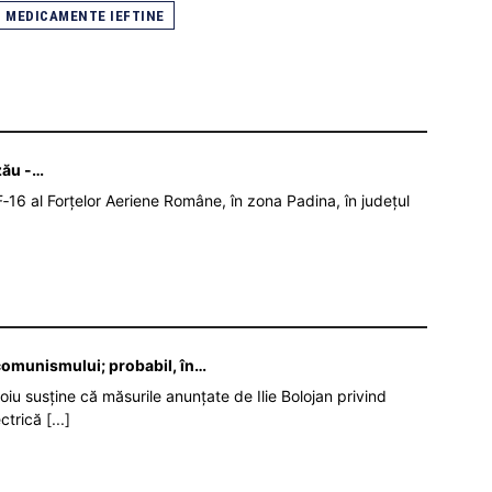
MEDICAMENTE IEFTINE
zău -…
‑16 al Forțelor Aeriene Române, în zona Padina, în județul
 comunismului; probabil, în…
oiu susține că măsurile anunțate de Ilie Bolojan privind
ectrică
[...]