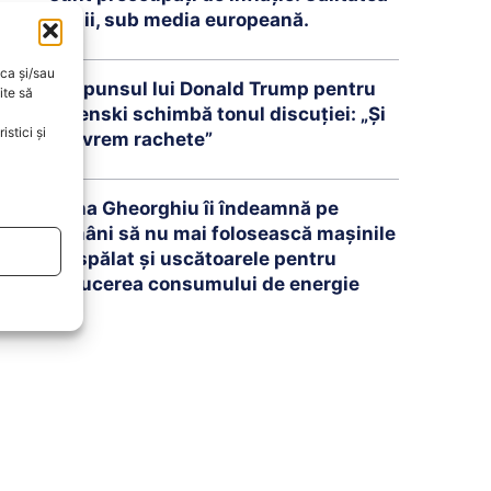
vieții, sub media europeană.
oca și/sau
Răspunsul lui Donald Trump pentru
ite să
Zelenski schimbă tonul discuției: „Și
stici și
noi vrem rachete”
Oana Gheorghiu îi îndeamnă pe
români să nu mai folosească mașinile
de spălat și uscătoarele pentru
reducerea consumului de energie