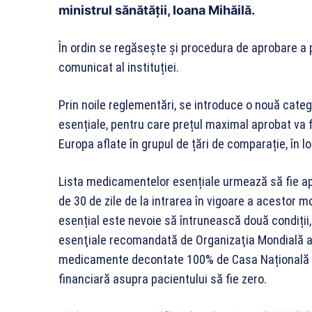
ministrul sănătății, Ioana Mihăilă.
În ordin se regăsește și procedura de aprobare a 
comunicat al instituției.
Prin noile reglementări, se introduce o nouă cat
esențiale, pentru care prețul maximal aprobat va fi
Europa aflate în grupul de țări de comparație, în l
Lista medicamentelor esențiale urmează să fie apr
de 30 de zile de la intrarea în vigoare a acestor 
esențial este nevoie să întrunească două condiții
esenţiale recomandată de Organizaţia Mondială a 
medicamente decontate 100% de Casa Națională de
financiară asupra pacientului să fie zero.