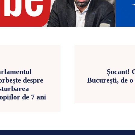
arlamentul
Șocant! C
orbește despre
București, de o
asturbarea
opiilor de 7 ani