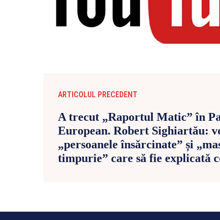
ARTICOLUL PRECEDENT
A trecut „Raportul Matic” în P
European. Robert Sighiartău: v
„persoanele însărcinate” și „m
timpurie” care să fie explicată c