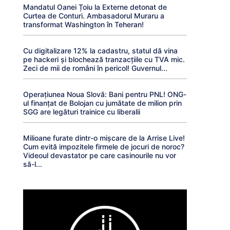
Mandatul Oanei Țoiu la Externe detonat de
Curtea de Conturi. Ambasadorul Muraru a
transformat Washington în Teheran!
Cu digitalizare 12% la cadastru, statul dă vina
pe hackeri și blochează tranzacțiile cu TVA mic.
Zeci de mii de români în pericol! Guvernul...
Operațiunea Noua Slovă: Bani pentru PNL! ONG-
ul finanțat de Bolojan cu jumătate de milion prin
SGG are legături trainice cu liberalii
Milioane furate dintr-o mișcare de la Arrise Live!
Cum evită impozitele firmele de jocuri de noroc?
Videoul devastator pe care casinourile nu vor
să-l...