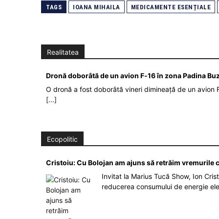
TAGS
IOANA MIHAILA
MEDICAMENTE ESENȚIALE
Realitatea
Dronă doborâtă de un avion F‑16 în zona Padina Bu
O dronă a fost doborâtă vineri dimineață de un avion F
[...]
Ecopolitic
Cristoiu: Cu Bolojan am ajuns să retrăim vremurile
Invitat la Marius Tucă Show, Ion Crist
reducerea consumului de energie el