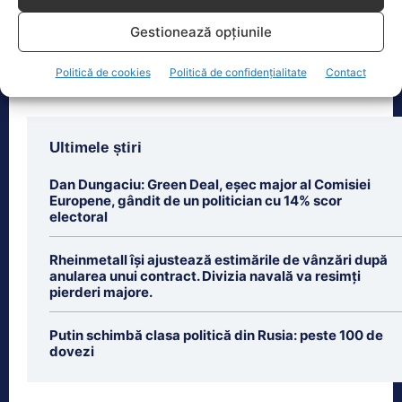
orașului trei seri de concert, un
Gestionează opțiunile
spectacol impresionant cu drone
[...]
Politică de cookies
Politică de confidențialitate
Contact
Ultimele știri
Dan Dungaciu: Green Deal, eșec major al Comisiei
Europene, gândit de un politician cu 14% scor
electoral
Rheinmetall își ajustează estimările de vânzări după
anularea unui contract. Divizia navală va resimți
pierderi majore.
Putin schimbă clasa politică din Rusia: peste 100 de
dovezi