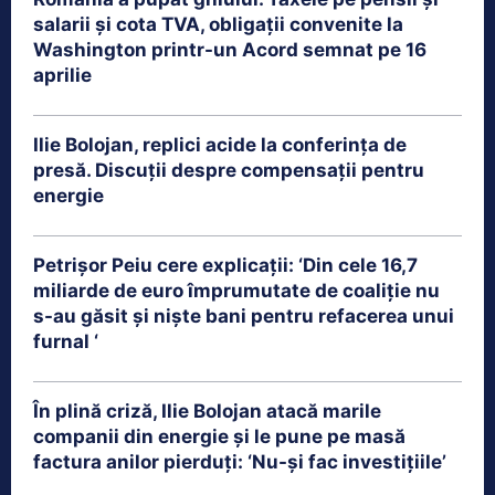
salarii și cota TVA, obligații convenite la
Washington printr-un Acord semnat pe 16
aprilie
Ilie Bolojan, replici acide la conferința de
presă. Discuții despre compensații pentru
energie
Petrişor Peiu cere explicații: ‘Din cele 16,7
miliarde de euro împrumutate de coaliţie nu
s-au găsit şi nişte bani pentru refacerea unui
furnal ‘
În plină criză, Ilie Bolojan atacă marile
companii din energie și le pune pe masă
factura anilor pierduți: ‘Nu-și fac investițiile’