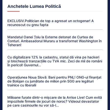
Anchetele Lumea Politică
EXCLUSIV.Politician de top a agresat un octogenar! A
recunoscut cu greu fapta
Mandatul Oanei Țoiu la Externe detonat de Curtea de
Conturi. Ambasadorul Muraru a transformat Washington în
Teheran!
Cu digitalizare 12% la cadastru, statul dă vina pe hackeri
și blochează tranzacțiile cu TVA mic. Zeci de mii de români
în pericol! Guvernul...
Operațiunea Noua Slovă: Bani pentru PNL! ONG-ul finanțat
de Bolojan cu jumătate de milion prin SGG are legături
trainice cu liberalii
Milioane furate dintr-o mișcare de la Arrise Live! Cum evită
impozitele firmele de jocuri de noroc? Videoul devastator
pe care casinourile nu vor să-l...