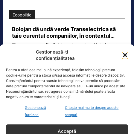
Ecopolitic
Bolojan dă undă verde Transelectrica să
taie curentul companiilor, în contextul…
Ilie Bolojan a transmis astăzi că va da
undă verde Transelectrica să taie
Gestionează-ți
curentul companiilor, în contextul
confidențialitatea
actualei crize energetice
[...]
Pentru a oferi cea mai bună experiență, folosim tehnologii precum
cookie-urile pentru a stoca și/sau accesa informațiile despre dispozitiv.
Consimțământul pentru aceste tehnologii ne va permite să procesăm
date precum comportamentul de navigare sau ID-uri unice pe acest site.
Neconsimțământul sau retragerea consimțământului poate afecta
Oficiul de Știri
negativ anumite caracteristici și funcții.
Gestionează
Citește mai multe despre aceste
Zilele Ploieștiului, 7-9 august 2026. De la ce oră încep
furnizori
scopuri
concertele…
Zilele Ploieștiului, organizate în
Acceptă
perioada 7-9 august, aduc în centrul