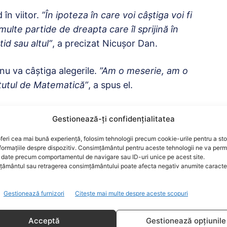
în viitor.
”În ipoteza în care voi câştiga voi fi
ulte partide de dreapta care îl sprijină în
id sau altul”
, a precizat Nicuşor Dan.
nu va câştiga alegerile.
”Am o meserie, am o
itutul de Matematică”
, a spus el.
 dea o notă ci aşteaptă să fie evaluat de
Gestionează-ți confidențialitatea
luează în exces, ştiu unde am greşit, ştiu ce
feri cea mai bună experiență, folosim tehnologii precum cookie-urile pentru a st
e că am fost foarte serios şi nu mi-am bătut
formațiile despre dispozitiv. Consimțământul pentru aceste tehnologii ne va perm
date precum comportamentul de navigare sau ID-uri unice pe acest site.
ământul sau retragerea consimțământului poate afecta negativ anumite caracteri
Gestionează furnizori
Citește mai multe despre aceste scopuri
Acceptă
Gestionează opțiunile