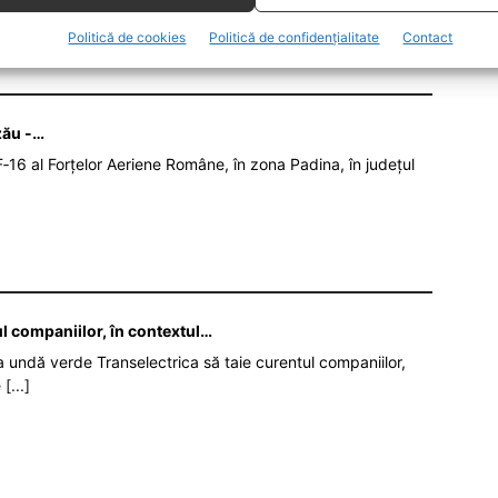
Politică de cookies
Politică de confidențialitate
Contact
zău -…
‑16 al Forțelor Aeriene Române, în zona Padina, în județul
ul companiilor, în contextul…
da undă verde Transelectrica să taie curentul companiilor,
e
[...]