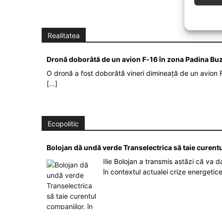
Realitatea
Dronă doborâtă de un avion F‑16 în zona Padina Bu
O dronă a fost doborâtă vineri dimineață de un avion F
[...]
Ecopolitic
Bolojan dă undă verde Transelectrica să taie curent
Ilie Bolojan a transmis astăzi că va 
în contextul actualei crize energetic