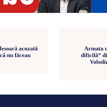
fesoară acuzată
Armata u
acă nu făceau
dificilă” 
Volodi