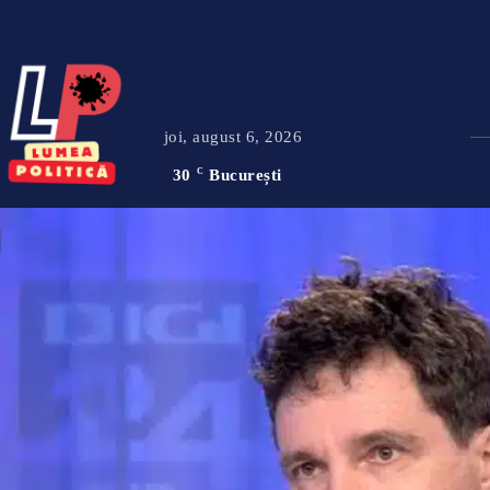
joi, august 6, 2026
30
C
București