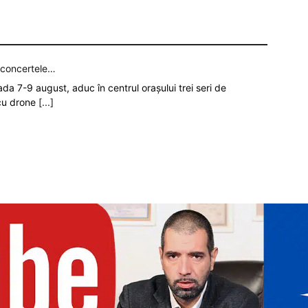
p concertele…
oada 7-9 august, aduc în centrul orașului trei seri de
 cu drone
[...]