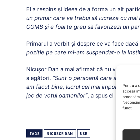
El a respins şi ideea de a forma un alt partid 
un primar care va trebui să lucreze cu mai m
CGMB şi e foarte greu să favorizezi un part
Primarul a vorbit şi despre ce va face dacă 
poziţie pe care mi-am suspendat-o la Inst
Nicuşor Dan a mai afirmat că nu vrea să îşi
alegători.
”Sunt o persoană care se autoeva
Pentru a o
am făcut bine, lucrul cel mai important est
accesa in
joc de votul oamenilor”
, a spus el
procesăm 
Neconsimț
funcții.
TAGS
NICUSOR DAN
USR