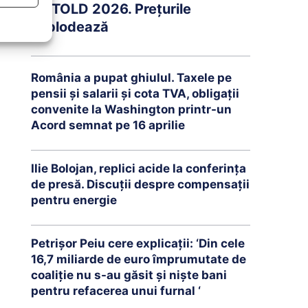
UNTOLD 2026. Prețurile
explodează
România a pupat ghiulul. Taxele pe
pensii și salarii și cota TVA, obligații
convenite la Washington printr-un
Acord semnat pe 16 aprilie
Ilie Bolojan, replici acide la conferința
de presă. Discuții despre compensații
pentru energie
Petrişor Peiu cere explicații: ‘Din cele
16,7 miliarde de euro împrumutate de
coaliţie nu s-au găsit şi nişte bani
pentru refacerea unui furnal ‘