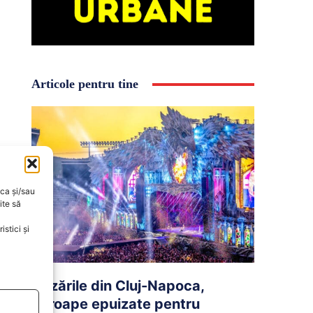
Articole pentru tine
oca și/sau
ite să
stici și
Cazările din Cluj-Napoca,
aproape epuizate pentru