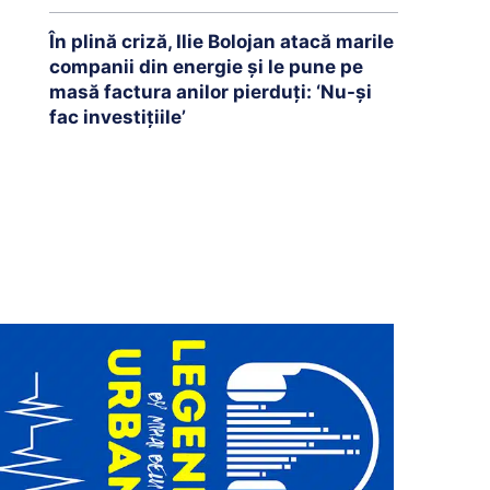
În plină criză, Ilie Bolojan atacă marile
companii din energie și le pune pe
masă factura anilor pierduți: ‘Nu-și
fac investițiile’