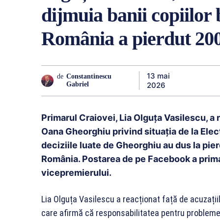
dijmuia banii copiilor
România a pierdut 200
13 mai
de
Constantinescu
2026
Gabriel
Primarul Craiovei, Lia Olguța Vasilescu, a
Oana Gheorghiu privind situația de la Elec
deciziile luate de Gheorghiu au dus la pie
România. Postarea de pe Facebook a primar
vicepremierului.
Lia Olguța Vasilescu a reacționat față de acuzații
care afirmă că responsabilitatea pentru problemel