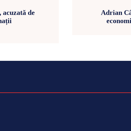
 acuzată de
Adrian Câ
nații
economi