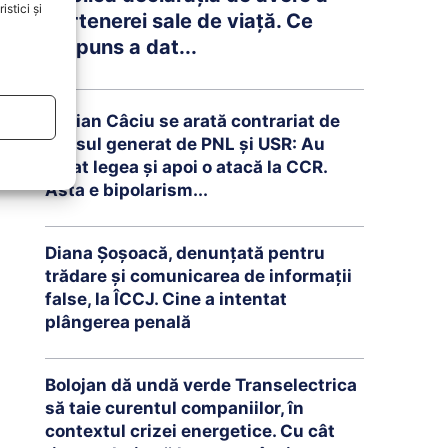
stici și
partenerei sale de viață. Ce
răspuns a dat...
Adrian Câciu se arată contrariat de
haosul generat de PNL și USR: Au
votat legea și apoi o atacă la CCR.
Ăsta e bipolarism...
Diana Șoșoacă, denunțată pentru
trădare și comunicarea de informații
false, la ÎCCJ. Cine a intentat
plângerea penală
Bolojan dă undă verde Transelectrica
să taie curentul companiilor, în
contextul crizei energetice. Cu cât