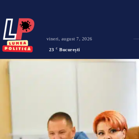
vineri, august 7, 2026
23
C
București