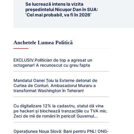
Se lucrează intens la vizita
președintelui Nicușor Dan în SUA:
‘Cel mai probabil, va fi în 2026’
Anchetele Lumea Politică
EXCLUSIV.Politician de top a agresat un
octogenar! A recunoscut cu greu fapta
Mandatul Oanei Țoiu la Externe detonat de
Curtea de Conturi. Ambasadorul Muraru a
transformat Washington în Teheran!
Cu digitalizare 12% la cadastru, statul dă vina
pe hackeri și blochează tranzacțiile cu TVA mic.
Zeci de mii de români în pericol! Guvernul...
Operațiunea Noua Slovă: Bani pentru PNL! ONG-