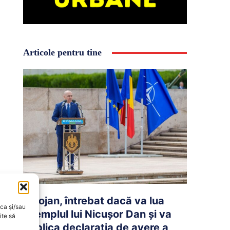
Articole pentru tine
Bolojan, întrebat dacă va lua
oca și/sau
exemplul lui Nicușor Dan și va
ite să
publica declarația de avere a