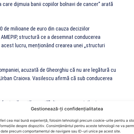
care dijmuia banii copiilor bolnavi de cancer” arată
0 de milioane de euro din cauza deciziilor
ile AMEPIP, structură ce a desemnat conducerea
 acest lucru, menționând crearea unei „structuri
 companiei, acuzată de Gheorghiu că nu are legătură cu
o Urban Craiova. Vasilescu afirmă că sub conducerea
 fost „născută moartă” din cauza sarcinilor impuse
Gestionează-ți confidențialitatea
ul conducerii actuale. De asemenea, ea acuză că
iilor necesare conform PNRR, riscând pierderi
feri cea mai bună experiență, folosim tehnologii precum cookie-urile pentru a st
formațiile despre dispozitiv. Consimțământul pentru aceste tehnologii ne va perm
date precum comportamentul de navigare sau ID-uri unice pe acest site.