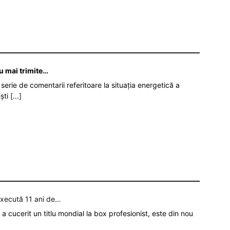
nu mai trimite…
serie de comentarii referitoare la situația energetică a
ști
[...]
execută 11 ani de…
a cucerit un titlu mondial la box profesionist, este din nou