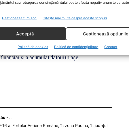
ământul sau retragerea consimțământului poate afecta negativ anumite caracteri
e Craiova ca un exemplu de eșec al managementului
pania a intrat în insolvență și a pierdut finanțări
Gestionează furnizori
Citește mai multe despre aceste scopuri
Acceptă
Gestionează opțiunile
e de 162 de milioane de euro pentru o nouă centrală
Politică de cookies
Politică de confidențialitate
Contact
ei de interes din partea constructorilor. Ea consideră că
inanciar și a acumulat datorii uriașe.
zău -…
‑16 al Forțelor Aeriene Române, în zona Padina, în județul