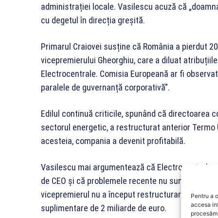
administrației locale. Vasilescu acuză că „doamna 
cu degetul în direcția greșită.
Primarul Craiovei susține că România a pierdut 20
vicepremierului Gheorghiu, care a diluat atribuți
Electrocentrale. Comisia Europeană ar fi observat
paralele de guvernanță corporativă”.
Edilul continuă criticile, spunând că directoarea
sectorul energetic, a restructurat anterior Term
acesteia, compania a devenit profitabilă.
Vasilescu mai argumentează că Electrocentrale a
de CEO și că problemele recente nu sunt rezultat
vicepremierul nu a început restructurarea compan
Pentru a o
accesa in
suplimentare de 2 miliarde de euro.
procesăm 