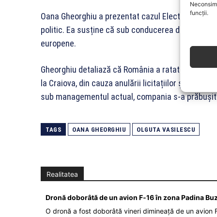
Neconsimț
funcții.
Oana Gheorghiu a prezentat cazul Electrocentral
politic. Ea susține că sub conducerea din 2024, com
europene.
Gheorghiu detaliază că România a ratat o finanțar
la Craiova, din cauza anulării licitațiilor și a lips
sub managementul actual, compania s-a prăbușit f
TAGS
OANA GHEORGHIU
OLGUTA VASILESCU
Realitatea
Dronă doborâtă de un avion F‑16 în zona Padina Bu
O dronă a fost doborâtă vineri dimineață de un avion F