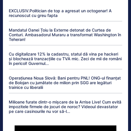
EXCLUSIV.Politician de top a agresat un octogenar! A
recunoscut cu greu fapta
Mandatul Oanei Țoiu la Externe detonat de Curtea de
Conturi. Ambasadorul Muraru a transformat Washington în
Teheran!
Cu digitalizare 12% la cadastru, statul dă vina pe hackeri
și blochează tranzacțiile cu TVA mic. Zeci de mii de români
în pericol! Guvernul...
Operațiunea Noua Slovă: Bani pentru PNL! ONG-ul finanțat
de Bolojan cu jumătate de milion prin SGG are legături
trainice cu liberalii
Milioane furate dintr-o mișcare de la Arrise Live! Cum evită
impozitele firmele de jocuri de noroc? Videoul devastator
pe care casinourile nu vor să-l...