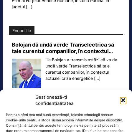
F‑16 al Forțelor Aeriene Române, în zona Padina, în
județul
[...]
Ecopolitic
Bolojan dă undă verde Transelectrica să
taie curentul companiilor, în contextul…
Ilie Bolojan a transmis astăzi că va da
undă verde Transelectrica să taie
curentul companiilor, în contextul
actualei crize energetice
[...]
Gestionează-ți
confidențialitatea
Oficiul de Știri
Pentru a oferi cea mai bună experiență, folosim tehnologii precum
cookie-urile pentru a stoca și/sau accesa informațiile despre dispozitiv.
Cine este Petrică Paraschiv, campionul mondial care
Consimțământul pentru aceste tehnologii ne va permite să procesăm
date precum comportamentul de navigare sau ID-uri unice pe acest site.
execută 11 ani de…