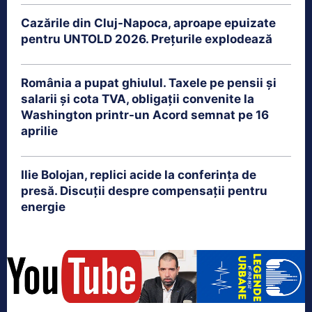
Cazările din Cluj-Napoca, aproape epuizate
pentru UNTOLD 2026. Prețurile explodează
România a pupat ghiulul. Taxele pe pensii și
salarii și cota TVA, obligații convenite la
Washington printr-un Acord semnat pe 16
aprilie
Ilie Bolojan, replici acide la conferința de
presă. Discuții despre compensații pentru
energie