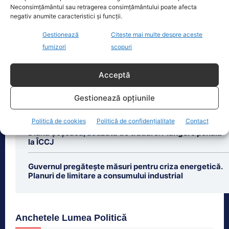
Neconsimțământul sau retragerea consimțământului poate afecta
Petrică Paraschiv, primul român care a
negativ anumite caracteristici și funcții.
cucerit un titlu mondial la box
profesionist, este din nou în centrul
Gestionează
Citește mai multe despre aceste
atenției după
[...]
furnizori
scopuri
Acceptă
Gestionează opțiunile
Ultimele știri
Politică de cookies
Politică de confidențialitate
Contact
Diana Șoșoacă, acuzată de trădare. Plângere penală
la ÎCCJ
Guvernul pregătește măsuri pentru criza energetică.
Planuri de limitare a consumului industrial
Anchetele Lumea Politică