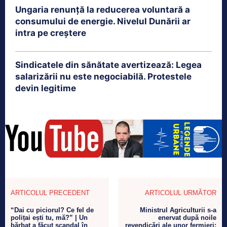
Ungaria renunță la reducerea voluntară a
consumului de energie. Nivelul Dunării ar
intra pe creștere
Sindicatele din sănătate avertizează: Legea
salarizării nu este negociabilă. Protestele
devin legitime
ARTICOLUL PRECEDENT
ARTICOLUL URMĂTOR
“Dai cu piciorul? Ce fel de
Ministrul Agriculturii s-a
polițai ești tu, mă?” | Un
enervat după noile
bărbat a făcut scandal în
revendicări ale unor fermieri: