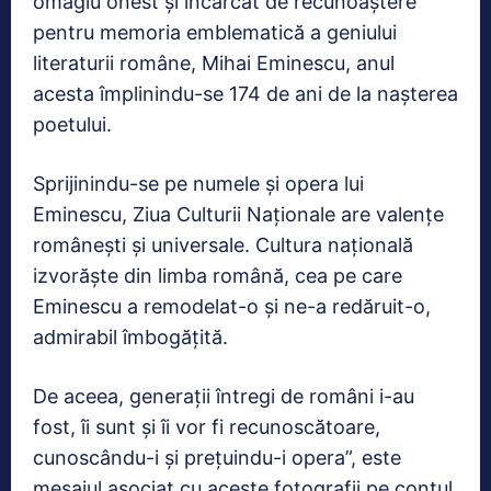
omagiu onest și încărcat de recunoaștere
pentru memoria emblematică a geniului
literaturii române, Mihai Eminescu, anul
acesta împlinindu-se 174 de ani de la nașterea
poetului.
Sprijinindu-se pe numele și opera lui
Eminescu, Ziua Culturii Naționale are valențe
românești și universale. Cultura națională
izvorăște din limba română, cea pe care
Eminescu a remodelat-o și ne-a redăruit-o,
admirabil îmbogățită.
De aceea, generații întregi de români i-au
fost, îi sunt și îi vor fi recunoscătoare,
cunoscându-i și prețuindu-i opera”, este
mesajul asociat cu aceste fotografii pe contul