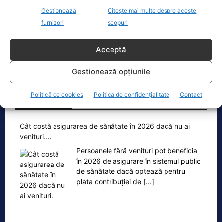
Parchet General? Mai are structuri de…
Gestionează
Citește mai multe despre aceste
„15 martie 2023 – Ministerul Investitiilor
furnizori
scopuri
si Proiectelor Europene, condus pe
atunci de PNL-istul Marcel Bolos,
anunta plin de trufie:
[...]
Acceptă
Gestionează opțiunile
Politică de cookies
Politică de confidențialitate
Contact
Oficiul de Știri
Cât costă asigurarea de sănătate în 2026 dacă nu ai
venituri.…
Persoanele fără venituri pot beneficia
în 2026 de asigurare în sistemul public
de sănătate dacă optează pentru
plata contribuției de
[...]