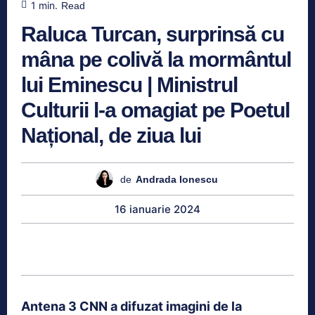
1
min.
Read
Raluca Turcan, surprinsă cu
mâna pe colivă la mormântul
lui Eminescu | Ministrul
Culturii l-a omagiat pe Poetul
Național, de ziua lui
de
Andrada Ionescu
16 ianuarie 2024
Antena 3 CNN a difuzat imagini de la