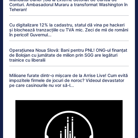
Conturi. Ambasadorul Muraru a transformat Washington în
Teheran!
Cu digitalizare 12% la cadastru, statul dă vina pe hackeri
și blochează tranzacțiile cu TVA mic. Zeci de mii de români
în pericol! Guvernul...
Operațiunea Noua Slovă: Bani pentru PNL! ONG-ul finanțat
de Bolojan cu jumătate de milion prin SGG are legături
trainice cu liberalii
Milioane furate dintr-o mișcare de la Arrise Live! Cum evită
impozitele firmele de jocuri de noroc? Videoul devastator
pe care casinourile nu vor să-l...