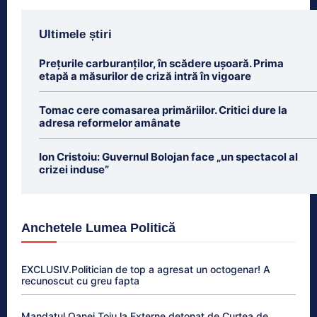
Ultimele știri
Prețurile carburanților, în scădere ușoară. Prima
etapă a măsurilor de criză intră în vigoare
Tomac cere comasarea primăriilor. Critici dure la
adresa reformelor amânate
Ion Cristoiu: Guvernul Bolojan face „un spectacol al
crizei induse”
Anchetele Lumea Politică
EXCLUSIV.Politician de top a agresat un octogenar! A
recunoscut cu greu fapta
Mandatul Oanei Țoiu la Externe detonat de Curtea de