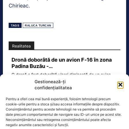
Chirieac.
TAGS
RALUCA TURCAN
Realitatea
Dronă doborâtă de un avion F‑16 în zona
Padina Buzău -…
O dronă a fost doborâtă vineri dimineață de un avion
F‑16 al Forțelor Aeriene Române, în zona Padina, în
Gestionează-ți
județul
[...]
confidențialitatea
Pentru a oferi cea mai bună experiență, folosim tehnologii precum
cookie-urile pentru a stoca și/sau accesa informațiile despre dispozitiv.
Consimțământul pentru aceste tehnologii ne va permite să procesăm
Ecopolitic
date precum comportamentul de navigare sau ID-uri unice pe acest site.
Neconsimțământul sau retragerea consimțământului poate afecta
Răzvan Savaliuc: „România mai are
negativ anumite caracteristici și funcții.