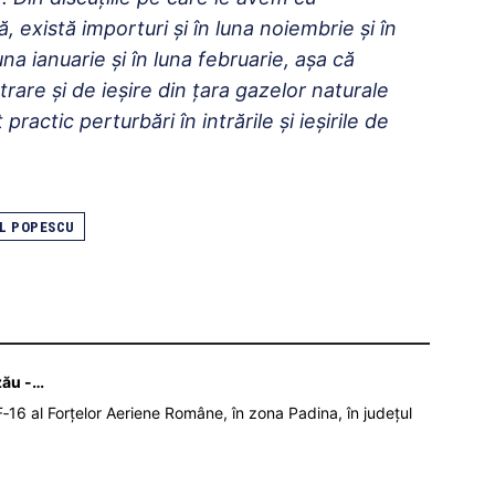
ă, există importuri şi în luna noiembrie şi în
na ianuarie şi în luna februarie, aşa că
trare şi de ieşire din ţara gazelor naturale
ractic perturbări în intrările şi ieşirile de
IL POPESCU
zău -…
‑16 al Forțelor Aeriene Române, în zona Padina, în județul