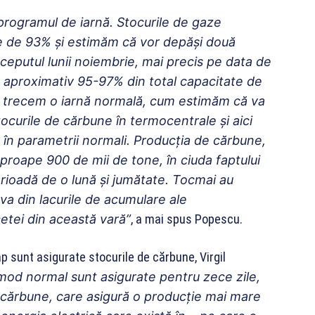
programul de iarnă. Stocurile de gaze
pe de 93% şi estimăm că vor depăşi două
nceputul lunii noiembrie, mai precis pe data de
t aproximativ 95-97% din total capacitate de
ă trecem o iarnă normală, cum estimăm că va
ocurile de cărbune în termocentrale şi aici
nt în parametrii normali. Producţia de cărbune,
 aproape 900 de mii de tone, în ciuda faptului
erioadă de o lună şi jumătate. Tocmai au
a din lacurile de acumulare ale
cetei din această vară”
, a mai spus Popescu.
p sunt asigurate stocurile de cărbune, Virgil
 mod normal sunt asigurate pentru zece zile,
 cărbune, care asigură o producţie mai mare