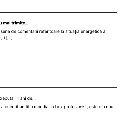
nu mai trimite…
serie de comentarii referitoare la situația energetică a
ști
[...]
execută 11 ani de…
a cucerit un titlu mondial la box profesionist, este din nou