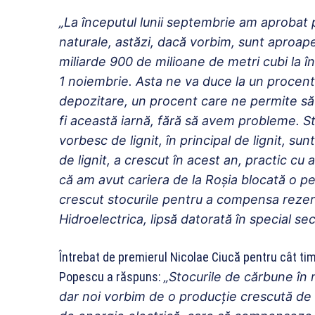
„La începutul lunii septembrie am aprobat 
naturale, astăzi, dacă vorbim, sunt aproa
miliarde 900 de milioane de metri cubi la î
1 noiembrie. Asta ne va duce la un procen
depozitare, un procent care ne permite s
fi această iarnă, fără să avem probleme. St
vorbesc de lignit, în principal de lignit, su
de lignit, a crescut în acest an, practic cu
că am avut cariera de la Roşia blocată o p
crescut stocurile pentru a compensa rezerv
Hidroelectrica, lipsă datorată în special se
Întrebat de premierul Nicolae Ciucă pentru cât tim
Popescu a răspuns:
„Stocurile de cărbune în
dar noi vorbim de o producţie crescută de