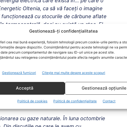
energia electrică care există în… pe care o
nergetic Oltenia, ca să vă faceţi o imagine
 funcţionează cu stocurile de cărbune aflate
n în termocentrală, deci nu există un stoc. El
Gestionează-ți confidențialitatea
 direct în termocentrală. Sigur, avem nevoie
e care o avem foarte bună cu Ministerul
feri cea mai bună experiență, folosim tehnologii precum cookie-urile pentru a st
formațiile despre dispozitiv. Consimțământul pentru aceste tehnologii ne va perm
utea să menţinem ritmul de aprovizionare cu
date precum comportamentul de navigare sau ID-uri unice pe acest site.
a, de la Turceni şi la Işalniţa. Toate cele
ământul sau retragerea consimțământului poate afecta negativ anumite caracteri
n această perioadă şi nu estimăm să avem
nergia pe cărbune în această iarnă, în
Gestionează furnizori
Citește mai multe despre aceste scopuri
ergetic Oltenia funcţionează cu toate
extracţie a cărbunelui”.
Acceptă
Gestionează opțiunile
Politică de cookies
Politică de confidențialitate
Contact
nici în aprovizionarea cu gaze naturale.
onarea cu gaze naturale. În luna octombrie
 Din discuţiile pe care le avem cu