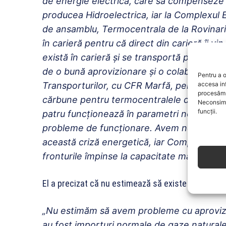
de energie electrică, care să compenseze 
producea Hidroelectrica, iar la Complexul E
de ansamblu, Termocentrala de la Rovinari
în carieră pentru că direct din carieră îi vi
există în carieră şi se transportă pe bandă
de o bună aprovizionare şi o colaborare p
Pentru a o
accesa in
Transporturilor, cu CFR Marfă, pentru a p
procesăm 
cărbune pentru termocentralele de la Craiov
Neconsimț
funcții.
patru funcţionează în parametri normali î
probleme de funcţionare. Avem nevoie de e
această criză energetică, iar Complexul En
fronturile împinse la capacitate maximă de 
El a precizat că nu estimează să existe probleme 
„Nu estimăm să avem probleme cu aprovizi
au fost importuri normale de gaze naturale.