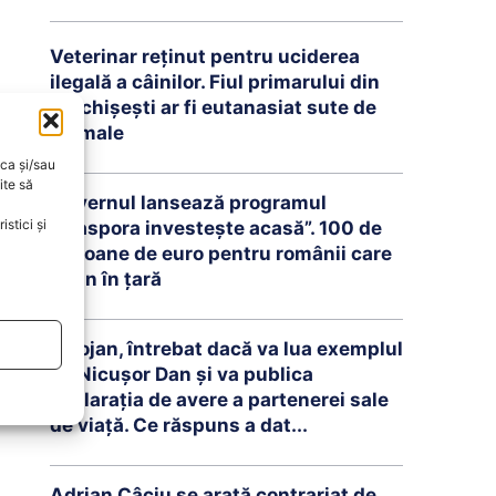
Veterinar reținut pentru uciderea
ilegală a câinilor. Fiul primarului din
Berchișești ar fi eutanasiat sute de
animale
oca și/sau
ite să
Guvernul lansează programul
stici și
„Diaspora investește acasă”. 100 de
milioane de euro pentru românii care
revin în țară
Bolojan, întrebat dacă va lua exemplul
lui Nicușor Dan și va publica
declarația de avere a partenerei sale
de viață. Ce răspuns a dat...
Adrian Câciu se arată contrariat de