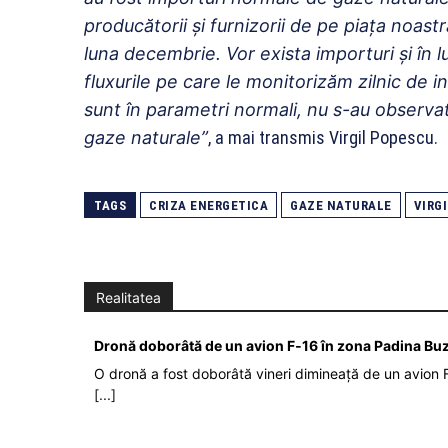
producătorii şi furnizorii de pe piaţa noastr
luna decembrie. Vor exista importuri şi în lu
fluxurile pe care le monitorizăm zilnic de in
sunt în parametri normali, nu s-au observat p
gaze naturale”
, a mai transmis Virgil Popescu.
TAGS
CRIZA ENERGETICA
GAZE NATURALE
VIRG
Realitatea
Dronă doborâtă de un avion F‑16 în zona Padina Bu
O dronă a fost doborâtă vineri dimineață de un avion F
[...]