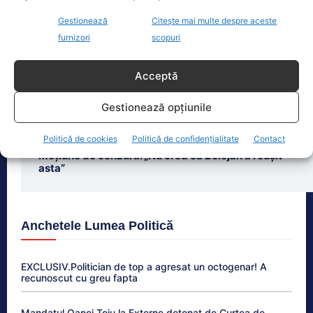
Ultimele știri
Gestionează
Citește mai multe despre aceste
Ion Cristoiu a explicat cum a fost gestionat scandalul
furnizori
scopuri
dronei explodate în Bulgaria. Presa a evitat să spună
că era ucraineană
Acceptă
UE oferă libertate statelor să restricționeze Waze.
Gestionează opțiunile
Cele mai importante funcții ar putea să dispară
Politică de cookies
Politică de confidențialitate
Contact
Daniel Funeriu a spus de ce a fost demis Bolojan prin
moțiune de cenzură. „Nu cred că Bolojan a reușit
asta”
Anchetele Lumea Politică
EXCLUSIV.Politician de top a agresat un octogenar! A
recunoscut cu greu fapta
Mandatul Oanei Țoiu la Externe detonat de Curtea de