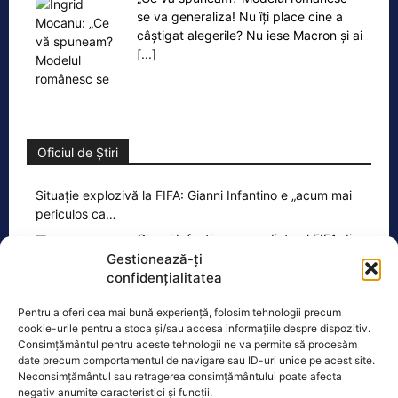
se va generaliza! Nu îți place cine a
câștigat alegerile? Nu iese Macron și ai
[...]
Oficiul de Știri
Situație explozivă la FIFA: Gianni Infantino e „acum mai
periculos ca…
Gianni Infantino, președinte al FIFA din
2016, trece prin cele mai grele zile de
Gestionează-ți
la preluarea mandatului, iar acțiunile
confidențialitatea
sale
[...]
Pentru a oferi cea mai bună experiență, folosim tehnologii precum
cookie-urile pentru a stoca și/sau accesa informațiile despre dispozitiv.
Consimțământul pentru aceste tehnologii ne va permite să procesăm
date precum comportamentul de navigare sau ID-uri unice pe acest site.
Neconsimțământul sau retragerea consimțământului poate afecta
negativ anumite caracteristici și funcții.