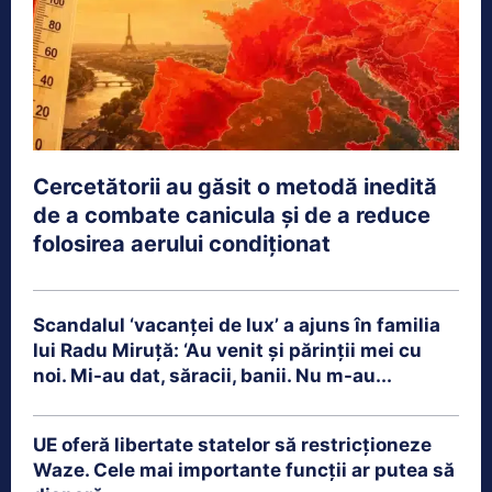
Cercetătorii au găsit o metodă inedită
de a combate canicula și de a reduce
folosirea aerului condiționat
Scandalul ‘vacanței de lux’ a ajuns în familia
lui Radu Miruță: ‘Au venit și părinții mei cu
noi. Mi-au dat, săracii, banii. Nu m-au...
UE oferă libertate statelor să restricționeze
Waze. Cele mai importante funcții ar putea să