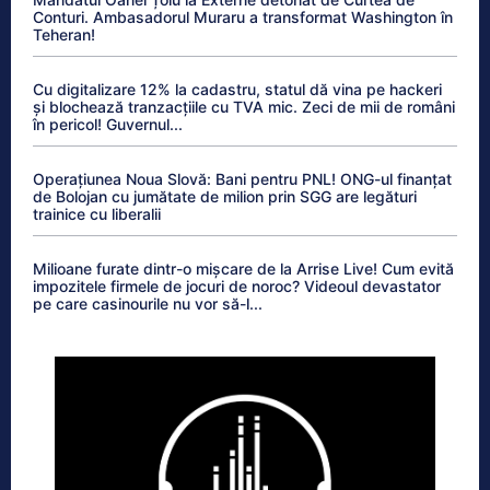
Conturi. Ambasadorul Muraru a transformat Washington în
Teheran!
Cu digitalizare 12% la cadastru, statul dă vina pe hackeri
și blochează tranzacțiile cu TVA mic. Zeci de mii de români
în pericol! Guvernul...
Operațiunea Noua Slovă: Bani pentru PNL! ONG-ul finanțat
de Bolojan cu jumătate de milion prin SGG are legături
trainice cu liberalii
Milioane furate dintr-o mișcare de la Arrise Live! Cum evită
impozitele firmele de jocuri de noroc? Videoul devastator
pe care casinourile nu vor să-l...