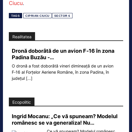
Ciucu
.
TAGS
CIPRIAN CIUCU
SECTOR 6
Realitatea
Dronă doborâtă de un avion F‑16 în zona
Padina Buzău -…
O dronă a fost doborâtă vineri dimineață de un avion
F‑16 al Forțelor Aeriene Române, în zona Padina, în
județul
[...]
Ecopolitic
Ingrid Mocanu: „Ce vă spuneam? Modelul
românesc se va generaliza! Nu…
„Ce vă spuneam? Modelul românesc