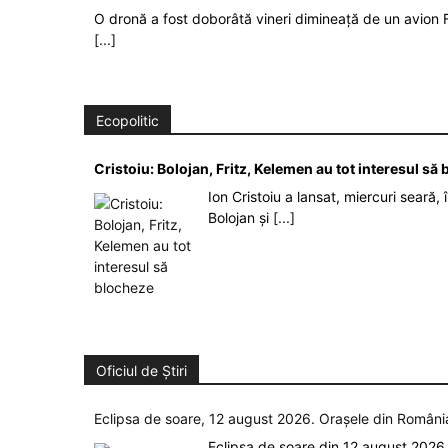
O dronă a fost doborâtă vineri dimineață de un avion F
[...]
Ecopolitic
Cristoiu: Bolojan, Fritz, Kelemen au tot interesul s
Ion Cristoiu a lansat, miercuri seară, 
Bolojan și
[...]
Oficiul de Știri
Eclipsa de soare, 12 august 2026. Orașele din Român
Eclipsa de soare din 12 august 2026