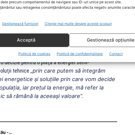
date precum comportamentul de navigare sau ID-uri unice pe acest site.
, a mai spus Robert Cazanciuc.
ământul sau retragerea consimțământului poate afecta negativ anumite caracteri
re, în contextul rotaţiei premierilor, anul viitor,
Gestionează furnizori
Citește mai multe despre aceste scopuri
şi să reglementăm piaţa energiei nu am
Acceptă
Gestionează opțiunile
i, în Biroul Politic Naţional al PNL de luni, despre
Politică de cookies
Politică de confidențialitate
Contact
e o decizie pentru o piaţă a energiei semi-
oluţii tehnice
„prin care putem să integrăm
i energetice şi soluţiile prin care vom decide
pulaţia, iar preţul la energie, mă refer la
ic să rămână la aceeaşi valoare”.
zău -…