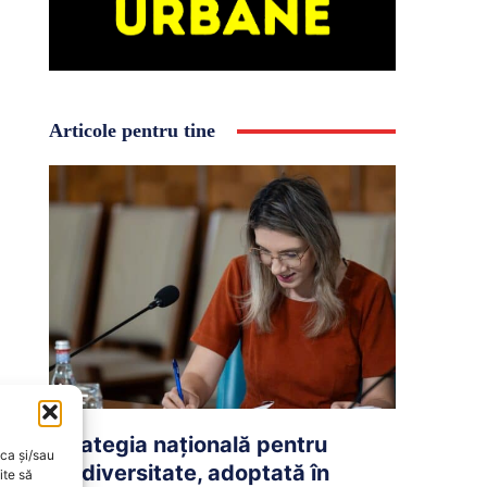
Articole pentru tine
Strategia națională pentru
oca și/sau
biodiversitate, adoptată în
ite să