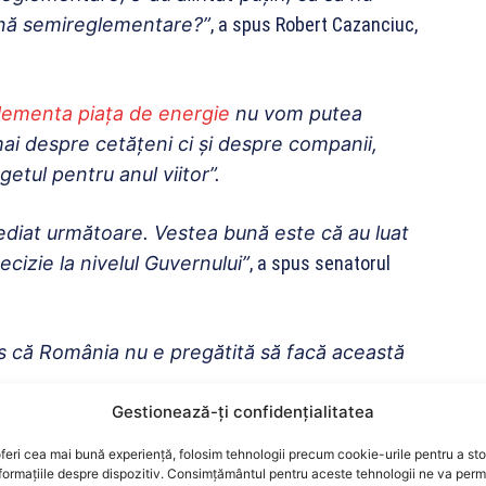
nă semireglementare?”
, a spus Robert Cazanciuc,
lementa piaţa de energie
nu vom putea
ai despre cetăţeni ci şi despre companii,
getul pentru anul viitor”.
imediat următoare. Vestea bună este că au luat
ecizie la nivelul Guvernului”
, a spus senatorul
es că România nu e pregătită să facă această
Gestionează-ți confidențialitatea
nu poţi să spui că e o piaţă reglementată.(..)
feri cea mai bună experiență, folosim tehnologii precum cookie-urile pentru a st
 de criză, de sută la sută, de două sute la
formațiile despre dispozitiv. Consimțământul pentru aceste tehnologii ne va perm