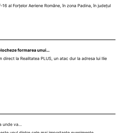
‑16 al Forțelor Aeriene Române, în zona Padina, în județul
ă blocheze formarea unui…
în direct la Realitatea PLUS, un atac dur la adresa lui Ilie
ia unde va…
 este unul dintre cele mai importante evenimente