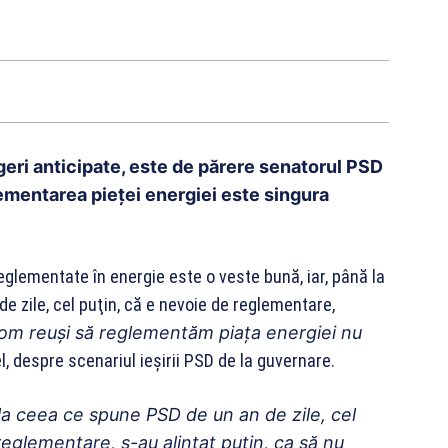
egeri anticipate, este de părere senatorul PSD
ementarea pieței energiei este singura
glementate în energie este o veste bună, iar, până la
e zile, cel puţin, că e nevoie de reglementare,
om reuşi să reglementăm piaţa energiei nu
el, despre scenariul ieşirii PSD de la guvernare.
la ceea ce spune PSD de un an de zile, cel
eglementare, s-au alintat puţin, ca să nu