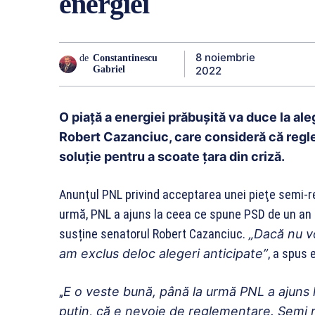
energiei
8 noiembrie
de
Constantinescu
2022
Gabriel
O piață a energiei prăbușită va duce la al
Robert Cazanciuc, care consideră că regl
soluție pentru a scoate țara din criză.
Anunţul PNL privind acceptarea unei pieţe semi-re
urmă, PNL a ajuns la ceea ce spune PSD de un an d
susține senatorul Robert Cazanciuc.
„Dacă nu v
am exclus deloc alegeri anticipate”
, a spus 
„
E o veste bună, până la urmă PNL a ajuns 
puţin, că e nevoie de reglementare. Semi r