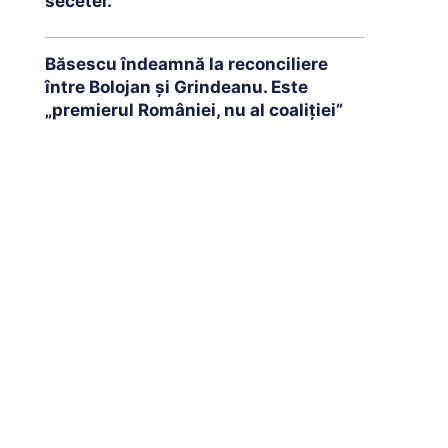
secetei.
Băsescu îndeamnă la reconciliere
între Bolojan și Grindeanu. Este
„premierul României, nu al coaliției”