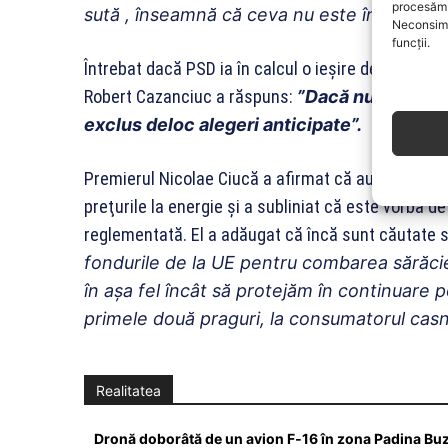
procesăm 
sută , înseamnă că ceva nu este în regulă”
Neconsimț
funcții.
Întrebat dacă PSD ia în calcul o ieşire de la guverna
Robert Cazanciuc a răspuns:
”Dacă nu vom reu
exclus deloc alegeri anticipate”.
Premierul Nicolae Ciucă a afirmat că au fost discuţi
preţurile la energie şi a subliniat că este vorba d
reglementată. El a adăugat că încă sunt căutate s
fondurile de la UE pentru combarea sărăcie
în aşa fel încât să protejăm în continuare po
primele două praguri, la consumatorul casn
Realitatea
Dronă doborâtă de un avion F‑16 în zona Padina Bu