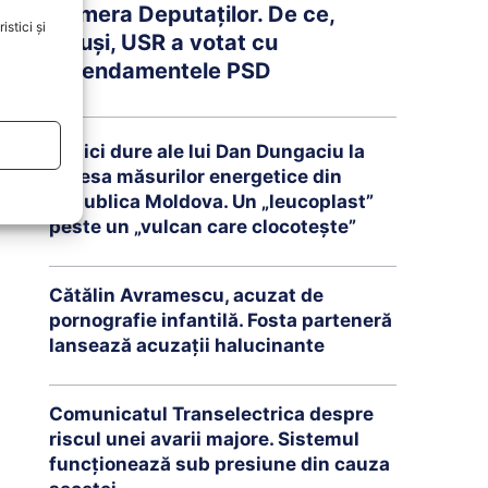
Camera Deputaților. De ce,
stici și
totuși, USR a votat cu
amendamentele PSD
Critici dure ale lui Dan Dungaciu la
adresa măsurilor energetice din
Republica Moldova. Un „leucoplast”
peste un „vulcan care clocotește”
Cătălin Avramescu, acuzat de
pornografie infantilă. Fosta parteneră
lansează acuzații halucinante
Comunicatul Transelectrica despre
riscul unei avarii majore. Sistemul
funcționează sub presiune din cauza