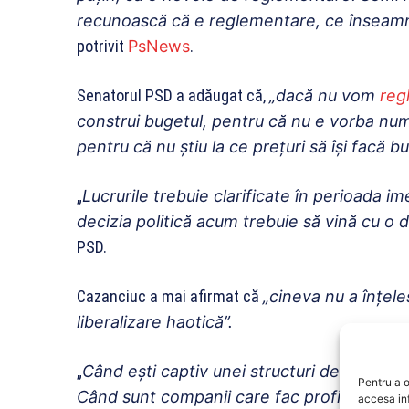
recunoască că e reglementare, ce înseam
potrivit
PsNews
.
Senatorul PSD a adăugat că,
„dacă nu vom
reg
construi bugetul, pentru că nu e vorba num
pentru că nu ştiu la ce preţuri să îşi facă bu
„
Lucrurile trebuie clarificate în perioada 
decizia politică acum trebuie să vină cu o d
PSD.
Cazanciuc a mai afirmat că
„cineva nu a înţel
liberalizare haotică”.
„
Când eşti captiv unei structuri de energie 
Pentru a o
Când sunt companii care fac profit în vreme
accesa in