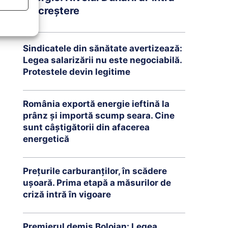
pe creștere
Sindicatele din sănătate avertizează:
Legea salarizării nu este negociabilă.
Protestele devin legitime
România exportă energie ieftină la
prânz și importă scump seara. Cine
sunt câștigătorii din afacerea
energetică
Prețurile carburanților, în scădere
ușoară. Prima etapă a măsurilor de
criză intră în vigoare
Premierul demis Bolojan: Legea