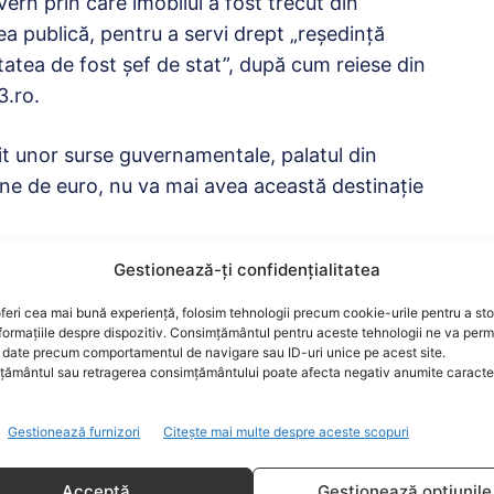
ern prin care imobilul a fost trecut din
tea publică, pentru a servi drept „reşedinţă
tatea de fost şef de stat”, după cum reiese din
3.ro.
t unor surse guvernamentale, palatul din
ioane de euro, nu va mai avea această destinație
Gestionează-ți confidențialitatea
să primească un alt spațiu locativ.
feri cea mai bună experiență, folosim tehnologii precum cookie-urile pentru a st
formațiile despre dispozitiv. Consimțământul pentru aceste tehnologii ne va perm
 fi repartizată. Solicitarea se va face după ce
date precum comportamentul de navigare sau ID-uri unice pe acest site.
ământul sau retragerea consimțământului poate afecta negativ anumite caracteri
re, astfel încât statul să își și recupereze
Gestionează furnizori
Citește mai multe despre aceste scopuri
milioane de euro în lucrările de renovare, însă
 euro.
Acceptă
Gestionează opțiunile