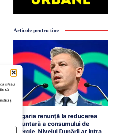
Articole pentru tine
oca și/sau
ite să
stici și
Ungaria renunță la reducerea
voluntară a consumului de
energie. Nivelul Dunării ar intra