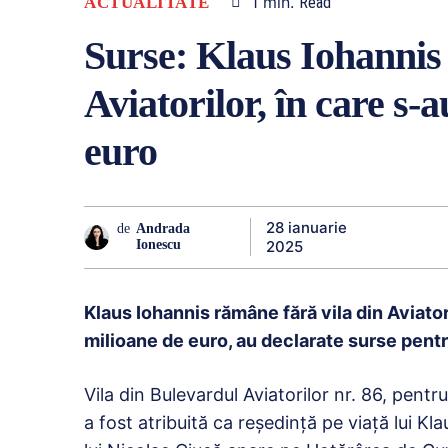
1
min.
ACTUALITATE
Read
Surse: Klaus Iohannis
Aviatorilor, în care s
euro
28 ianuarie
de
Andrada
2025
Ionescu
Klaus Iohannis rămâne fără vila din Aviator
milioane de euro, au declarate surse pent
Vila din Bulevardul Aviatorilor nr. 86, pentru
a fost atribuită ca reşedinţă pe viaţă lui K