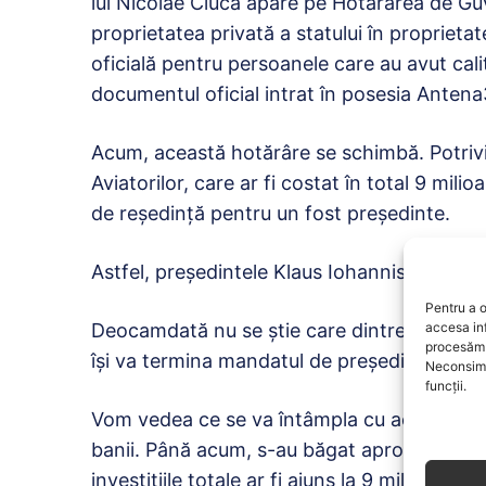
lui Nicolae Ciucă apare pe Hotărârea de Guv
proprietatea privată a statului în proprieta
oficială pentru persoanele care au avut cali
documentul oficial intrat în posesia Antena
Acum, această hotărâre se schimbă. Potrivi
Aviatorilor, care ar fi costat în total 9 mil
de reședință pentru un fost președinte.
Astfel, președintele Klaus Iohannis ar urma 
Pentru a o
accesa in
Deocamdată nu se știe care dintre vile îi va
procesăm 
își va termina mandatul de președinte.
Neconsimț
funcții.
Vom vedea ce se va întâmpla cu această clădi
banii. Până acum, s-au băgat aproximativ 3 
investițiile totale ar fi ajuns la 9 milioane de