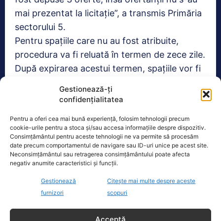
mai prezentat la licitație”, a transmis Primăria
sectorului 5.
Pentru spațiile care nu au fost atribuite,
procedura va fi reluată în termen de zece zile.
După expirarea acestui termen, spațiile vor fi
scoase din nou la licitație publică, iar doritorii
Gestionează-ți
se vor putea înscrie în termen de 30 de zile.
confidențialitatea
TAGS
CRISTIAN POPESCU PIEDONE
LICITAȚII PIATA RAHOVA
Pentru a oferi cea mai bună experiență, folosim tehnologii precum
cookie-urile pentru a stoca și/sau accesa informațiile despre dispozitiv.
PIATA RAHOVA
PRIMĂRIA SECTORULUI 5
SECTOR 5
Consimțământul pentru aceste tehnologii ne va permite să procesăm
TAVAN PIATA RAHOVA
date precum comportamentul de navigare sau ID-uri unice pe acest site.
Neconsimțământul sau retragerea consimțământului poate afecta
negativ anumite caracteristici și funcții.
Realitatea
Gestionează
Citește mai multe despre aceste
furnizori
scopuri
Dronă doborâtă de un avion F‑16 în zona
Padina Buzău -…
Acceptă