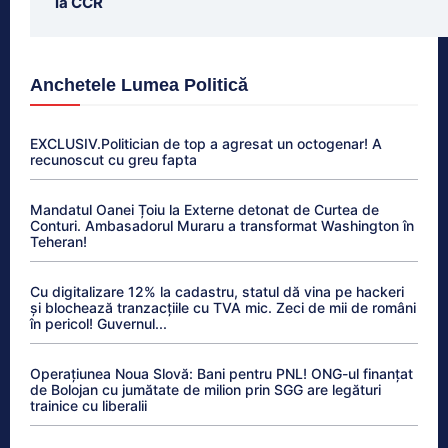
la CCR
Anchetele Lumea Politică
EXCLUSIV.Politician de top a agresat un octogenar! A
recunoscut cu greu fapta
Mandatul Oanei Țoiu la Externe detonat de Curtea de
Conturi. Ambasadorul Muraru a transformat Washington în
Teheran!
Cu digitalizare 12% la cadastru, statul dă vina pe hackeri
și blochează tranzacțiile cu TVA mic. Zeci de mii de români
în pericol! Guvernul...
Operațiunea Noua Slovă: Bani pentru PNL! ONG-ul finanțat
de Bolojan cu jumătate de milion prin SGG are legături
trainice cu liberalii