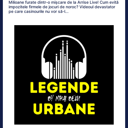
Milioane furate dintr-o mișcare de la Arrise Live! Cum evită
impozitele firmele de jocuri de noroc? Videoul devastator
pe care casinourile nu vor să-l...