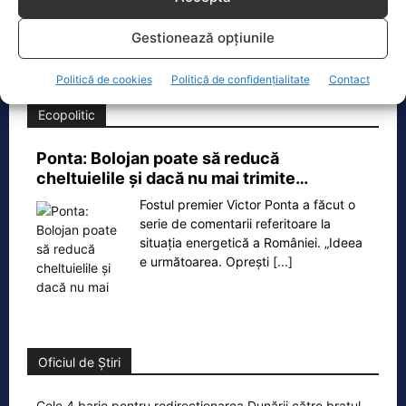
O dronă a fost doborâtă vineri dimineață de un avion
F‑16 al Forțelor Aeriene Române, în zona Padina, în
Gestionează opțiunile
județul
[...]
Politică de cookies
Politică de confidențialitate
Contact
Ecopolitic
Ponta: Bolojan poate să reducă
cheltuielile şi dacă nu mai trimite…
Fostul premier Victor Ponta a făcut o
serie de comentarii referitoare la
situația energetică a României. „Ideea
e următoarea. Oprești
[...]
Oficiul de Știri
Cele 4 barje pentru redirecționarea Dunării către brațul