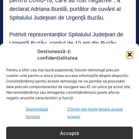
pentru Covid-19, care au fost negative”
, a
declarat Adriana Bunilă, purtător de cuvânt al
Spitalului Judeţean de Urgenţă Buzău.
Potrivit reprezentanţilor Spitalului Judeţean de
Urgenţă Buzău, copilul de 10 ani din Buzău
Gestionează-ți
avea mai multe prezentări la secţia de boli
confidențialitatea
infecţioase a spitalului.
Pentru a oferi cea mai bună experiență, folosim tehnologii precum
cookie-urile pentru a stoca și/sau accesa informațiile despre dispozitiv.
Consimțământul pentru aceste tehnologii ne va permite să procesăm
TAGS
COPIL
CORONAVIRUS
SPITAL
date precum comportamentul de navigare sau ID-uri unice pe acest site.
Neconsimțământul sau retragerea consimțământului poate afecta
negativ anumite caracteristici și funcții.
Realitatea
Gestionează
Citește mai multe despre aceste
furnizori
scopuri
Dronă doborâtă de un avion F‑16 în zona
Padina Buzău -…
Acceptă
O dronă a fost doborâtă vineri dimineață de un avion