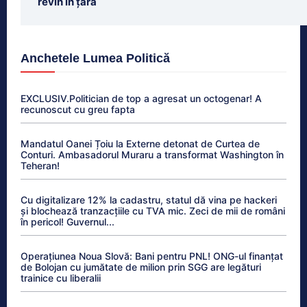
revin în țară
Anchetele Lumea Politică
EXCLUSIV.Politician de top a agresat un octogenar! A
recunoscut cu greu fapta
Mandatul Oanei Țoiu la Externe detonat de Curtea de
Conturi. Ambasadorul Muraru a transformat Washington în
Teheran!
Cu digitalizare 12% la cadastru, statul dă vina pe hackeri
și blochează tranzacțiile cu TVA mic. Zeci de mii de români
în pericol! Guvernul...
Operațiunea Noua Slovă: Bani pentru PNL! ONG-ul finanțat
de Bolojan cu jumătate de milion prin SGG are legături
trainice cu liberalii