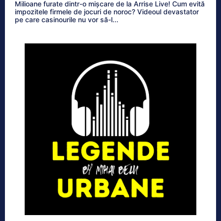
Milioane furate dintr-o mișcare de la Arrise Live! Cum evită
impozitele firmele de jocuri de noroc? Videoul devastator
pe care casinourile nu vor să-l...