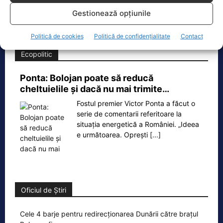
F‑16 al Forțelor Aeriene Române, în zona Padina, în
Gestionează opțiunile
județul
[...]
Politică de cookies
Politică de confidențialitate
Contact
Ecopolitic
Ponta: Bolojan poate să reducă
cheltuielile şi dacă nu mai trimite…
Fostul premier Victor Ponta a făcut o
serie de comentarii referitoare la
situația energetică a României. „Ideea
e următoarea. Oprești
[...]
Oficiul de Știri
Cele 4 barje pentru redirecționarea Dunării către brațul