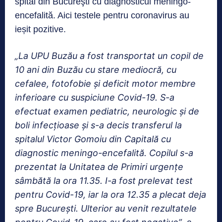
spital din Bucureşti cu diagnosticul meningo-
encefalită. Aici testele pentru coronavirus au
ieșit pozitive.
„La UPU Buzău a fost transportat un copil de
10 ani din Buzău cu stare mediocră, cu
cefalee, fotofobie şi deficit motor membre
inferioare cu suspiciune Covid-19. S-a
efectuat examen pediatric, neurologic şi de
boli infecţioase şi s-a decis transferul la
spitalul Victor Gomoiu din Capitală cu
diagnostic meningo-encefalită. Copilul s-a
prezentat la Unitatea de Primiri urgenţe
sâmbătă la ora 11.35. I-a fost prelevat test
pentru Covid-19, iar la ora 12.35 a plecat deja
spre Bucureşti. Ulterior au venit rezultatele