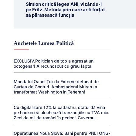
Simion critică legea ANI, vizându-l
pe Fritz. Metoda prin care ar fi forțat
să părăsească funcția
Anchetele Lumea Politică
EXCLUSIV.Politician de top a agresat un
octogenar! A recunoscut cu greu fapta
Mandatul Oanei Țoiu la Externe detonat de
Curtea de Conturi. Ambasadorul Muraru a
transformat Washington în Teheran!
Cu digitalizare 12% la cadastru, statul dă vina
pe hackeri și blochează tranzacțiile cu TVA mic.
Zeci de mii de români în pericol! Guvernul...
Operațiunea Noua Slovă: Bani pentru PNL! ONG-