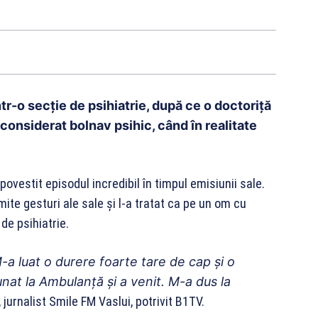
într-o secție de psihiatrie, după ce o doctoriță
 considerat bolnav psihic, când în realitate
povestit episodul incredibil în timpul emisiunii sale.
ite gesturi ale sale şi l-a tratat ca pe un om cu
de psihiatrie.
-a luat o durere foarte tare de cap și o
at la Ambulanță și a venit. M-a dus la
jurnalist Smile FM Vaslui, potrivit B1TV.