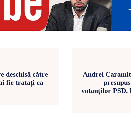
e deschisă către
Andrei Caramit
 fie tratați ca
presupus
votanților PSD. 