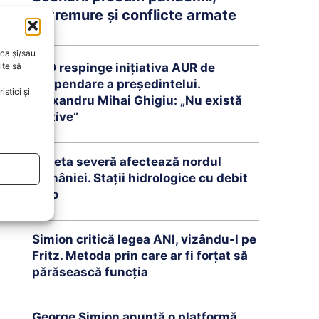
cutremure și conflicte armate
oca și/sau
PSD respinge inițiativa AUR de
ite să
suspendare a președintelui.
stici și
Alexandru Mihai Ghigiu: „Nu există
motive”
Seceta severă afectează nordul
României. Stații hidrologice cu debit
zero
Simion critică legea ANI, vizându-l pe
Fritz. Metoda prin care ar fi forțat să
părăsească funcția
George Simion anunță o platformă