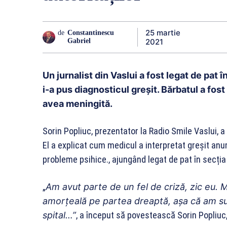
25 martie
de
Constantinescu
2021
Gabriel
Un jurnalist din Vaslui a fost legat de pat 
i-a pus diagnosticul greșit. Bărbatul a fost
avea meningită.
Sorin Popliuc, prezentator la Radio Smile Vaslui, a 
El a explicat cum medicul a interpretat greşit anum
probleme psihice., ajungând legat de pat în secția 
„
Am avut parte de un fel de criză, zic eu. M
amorțeală pe partea dreaptă, așa că am sun
spital…”
, a început să povestească Sorin Popliuc, 