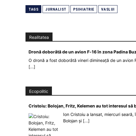
TAGS
JURNALIST
PSIHIATRIE
VASLUI
Realitatea
Dronă doborâtă de un avion F‑16 în zona Padina Bu
O dronă a fost doborâtă vineri dimineață de un avion F
[...]
Ecopolitic
Cristoiu: Bolojan, Fritz, Kelemen au tot interesul s
Ion Cristoiu a lansat, miercuri seară, 
Bolojan și
[...]