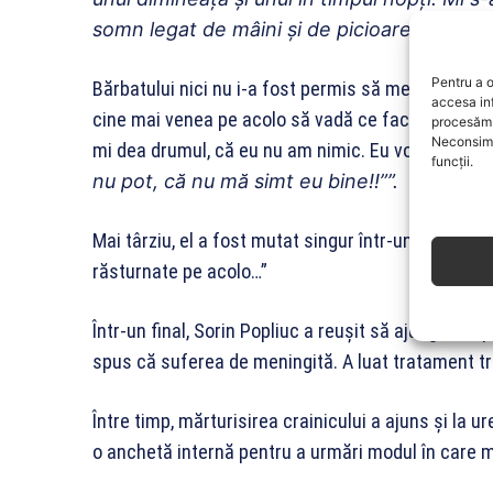
somn legat de mâini și de picioare”.
Pentru a o
Bărbatului nici nu i-a fost permis să meargă la toal
accesa in
cine mai venea pe acolo să vadă ce fac eu, eu m
procesăm 
Neconsimț
mi dea drumul, că eu nu am nimic. Eu voiam să mă 
funcții.
nu pot, că nu mă simt eu bine!!””.
Mai târziu, el a fost mutat singur într-un alt salon
răsturnate pe acolo…”
Într-un final, Sorin Popliuc a reușit să ajungă la Sp
spus că suferea de meningită. A luat tratament t
Între timp, mărturisirea crainicului a ajuns şi la ur
o anchetă internă pentru a urmări modul în care m