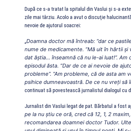
După ce s-a tratat la spitalul din Vaslui şi s-a exte
zile mai târziu. Acolo a avut o discuţie halucinan
nevoie de ajutorul soacrei:
„
Doamna doctor mă întreab: ”dar ce pastile
nume de medicamente. ”Mă uit în hârtii și vă 
dat ăștia… înseamnă că nu le-ai luat!”. Am
episodul ăsta. ”Dar de ce ai nevoie de ajut
probleme”. ”Am probleme, că de asta am ven
psihice dumneavoastră. De ce nu vreți să î
continuat să povestească jurnalistul dialogul cu d
Jurnalist din Vaslui legat de pat. Bărbatul a fost a
pe la nu știu ce oră, cred că 12, 1, 2 maxim
recomanda
r
ea doamnei doctor Tudor. Ulter
unul dimineață și unul în timpul nopți. Mi s