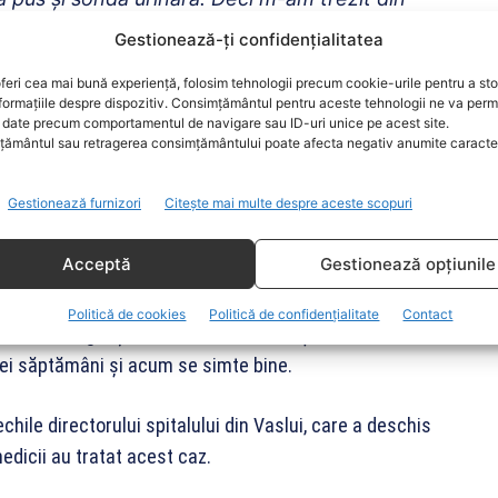
Gestionează-ți confidențialitatea
feri cea mai bună experiență, folosim tehnologii precum cookie-urile pentru a st
etă: „La fiecare ”vizită” a asistentei sau a nu știu
formațiile despre dispozitiv. Consimțământul pentru aceste tehnologii ne va perm
ă rugam, dacă puteam mă puneam și în genunchi, să-
date precum comportamentul de navigare sau ID-uri unice pe acest site.
ământul sau retragerea consimțământului poate afecta negativ anumite caracteri
duc la toaletă.
”Aveți sondă, stați acolo!”. ”Băi,
Gestionează furnizori
Citește mai multe despre aceste scopuri
: „M-au dus într-un salon părăsit, cu saltele
Acceptă
Gestionează opțiunile
Politică de cookies
Politică de confidențialitate
Contact
italul de Urgență ”Nicolae Oblu” din Iași, unde i s-a
rei săptămâni și acum se simte bine.
echile directorului spitalului din Vaslui, care a deschis
edicii au tratat acest caz.