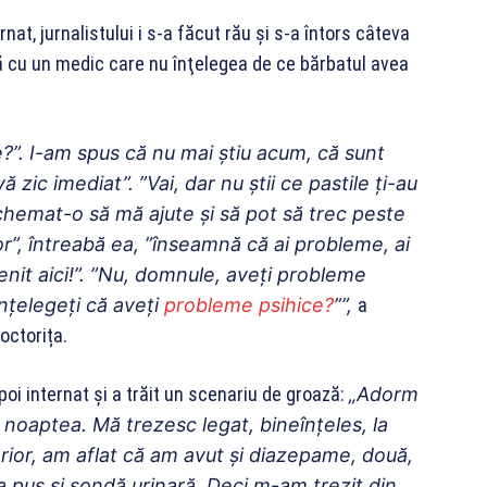
rnat, jurnalistului i s-a făcut rău şi s-a întors câteva
tă cu un medic care nu înţelegea de ce bărbatul avea
?”. I-am spus că nu mai știu acum, că sunt
zic imediat”. ”Vai, dar nu știi ce pastile ți-au
 chemat-o să mă ajute și să pot să trec peste
or”, întreabă ea, ”înseamnă că ai probleme, ai
it aici!”. ”Nu, domnule, aveți probleme
nțelegeți că aveți
probleme psihice?
””,
a
octorița.
poi internat şi a trăit un scenariu de groază:
„Adorm
, noaptea. Mă trezesc legat, bineînțeles, la
ior, am aflat că am avut și diazepame, două,
-a pus și sondă urinară. Deci m-am trezit din