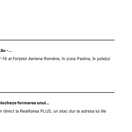
zău -…
‑16 al Forțelor Aeriene Române, în zona Padina, în județul
ă blocheze formarea unui…
în direct la Realitatea PLUS, un atac dur la adresa lui Ilie