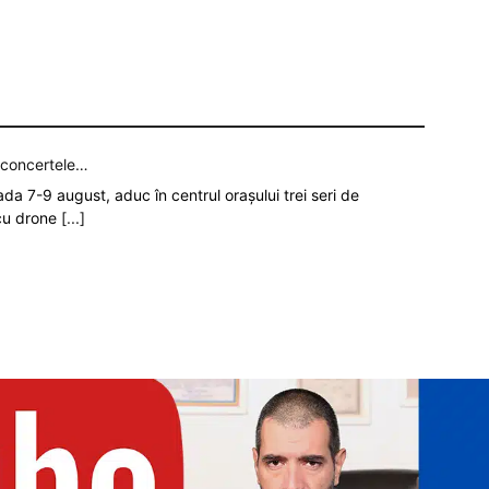
p concertele…
oada 7-9 august, aduc în centrul orașului trei seri de
 cu drone
[...]