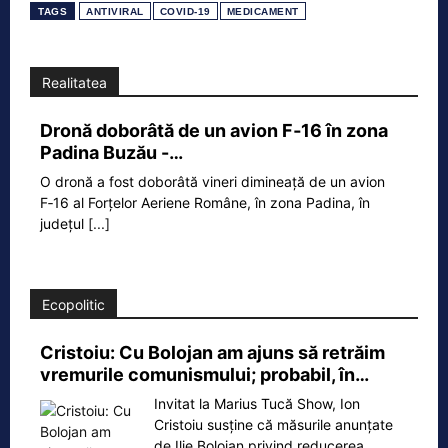
TAGS
ANTIVIRAL
COVID-19
MEDICAMENT
Realitatea
Dronă doborâtă de un avion F‑16 în zona
Padina Buzău -…
O dronă a fost doborâtă vineri dimineață de un avion
F‑16 al Forțelor Aeriene Române, în zona Padina, în
județul
[...]
Ecopolitic
Cristoiu: Cu Bolojan am ajuns să retrăim
vremurile comunismului; probabil, în…
Invitat la Marius Tucă Show, Ion
Cristoiu susține că măsurile anunțate
de Ilie Bolojan privind reducerea