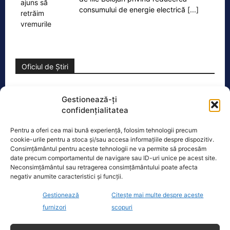
consumului de energie electrică
[...]
Oficiul de Știri
Copil din Reghin, salvat după ce și-a prins mâna în
Gestionează-ți
mașina…
confidențialitatea
Un copil de doar 2 ani din Reghin a
trecut printr-un moment dramatic,
Pentru a oferi cea mai bună experiență, folosim tehnologii precum
vineri, după ce și-a prins mâna
cookie-urile pentru a stoca și/sau accesa informațiile despre dispozitiv.
dreaptă
[...]
Consimțământul pentru aceste tehnologii ne va permite să procesăm
date precum comportamentul de navigare sau ID-uri unice pe acest site.
Neconsimțământul sau retragerea consimțământului poate afecta
negativ anumite caracteristici și funcții.
Gestionează
Citește mai multe despre aceste
furnizori
scopuri
Ultimele știri