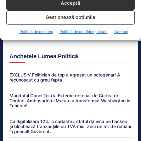
Acceptă
Prețurile carburanților, în scădere ușoară. Prima
etapă a măsurilor de criză intră în vigoare
Gestionează opțiunile
Premierul demis Bolojan: Legea salarizării este
pregătită. Așteptăm consens politic
Politică de cookies
Politică de confidențialitate
Contact
Anchetele Lumea Politică
EXCLUSIV.Politician de top a agresat un octogenar! A
recunoscut cu greu fapta
Mandatul Oanei Țoiu la Externe detonat de Curtea de
Conturi. Ambasadorul Muraru a transformat Washington în
Teheran!
Cu digitalizare 12% la cadastru, statul dă vina pe hackeri
și blochează tranzacțiile cu TVA mic. Zeci de mii de români
în pericol! Guvernul...