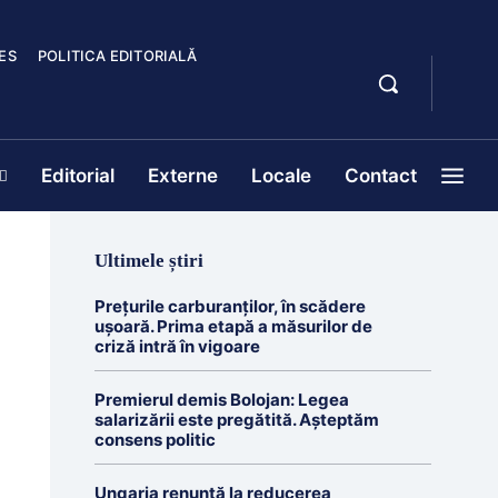
ES
POLITICA EDITORIALĂ
Editorial
Externe
Locale
Contact
Ultimele știri
Prețurile carburanților, în scădere
ușoară. Prima etapă a măsurilor de
criză intră în vigoare
Premierul demis Bolojan: Legea
salarizării este pregătită. Așteptăm
consens politic
Ungaria renunță la reducerea