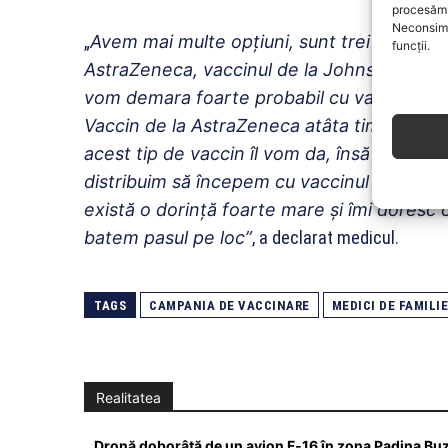
procesăm 
Neconsimț
„
Avem mai multe opţiuni, sunt trei opţiuni
funcții.
AstraZeneca, vaccinul de la Johnson&John
vom demara foarte probabil cu vaccin de 
Vaccin de la AstraZeneca atâta timp cât vom
acest tip de vaccin îl vom da, însă nu vrem
distribuim să începem cu vaccinul de la A
există o dorinţă foarte mare şi îmi doresc 
batem pasul pe loc”
, a declarat medicul.
TAGS
CAMPANIA DE VACCINARE
MEDICI DE FAMILIE
Realitatea
Dronă doborâtă de un avion F‑16 în zona Padina Bu