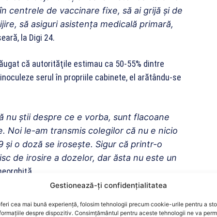
 în centrele de vaccinare fixe, să ai grijă şi de
ngrijire, să asiguri asistenţa medicală primară,
seară, la Digi 24.
ăugat că autorităţile estimau ca 50-55% dintre
inoculeze serul în propriile cabinete, el arătându-se
că nu ştii despre ce e vorba, sunt flacoane
e. Noi le-am transmis colegilor că nu e nicio
 şi o doză se iroseşte. Sigur că printr-o
sc de irosire a dozelor, dar ăsta nu este un
eorghiţă.
Gestionează-ți confidențialitatea
 menționat că în cabinetele medicilor de familie vor
feri cea mai bună experiență, folosim tehnologii precum cookie-urile pentru a st
on&Johnson şi, într-o proporţie redusă, AstraZeneca.
formațiile despre dispozitiv. Consimțământul pentru aceste tehnologii ne va perm