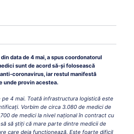
 din data de 4 mai, a spus coordonatorul
edici sunt de acord să-și folosească
nti-coronavirus, iar restul manifestă
de unde provin acestea.
 pe 4 mai. Toată infrastructura logistică este
entificaţi. Vorbim de circa 3.080 de medici de
.700 de medici la nivel naţional în contract cu
să să ştiţi că mare parte dintre medicii de
are care deja funcţionează. Este foarte dificil