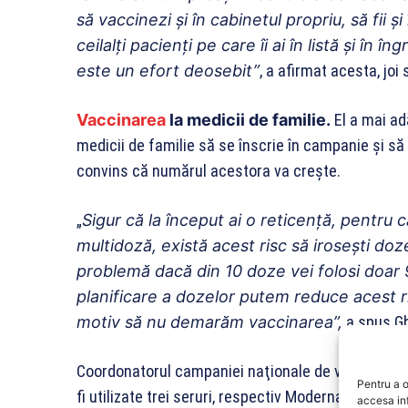
să vaccinezi şi în cabinetul propriu, să fii şi
ceilalţi pacienţi pe care îi ai în listă şi în î
este un efort deosebit”
, a afirmat acesta, joi 
Vaccinarea
la medicii de familie.
El a mai ad
medicii de familie să se înscrie în campanie şi să 
convins că numărul acestora va creşte.
„
Sigur că la început ai o reticenţă, pentru 
multidoză, există acest risc să iroseşti doz
problemă dacă din 10 doze vei folosi doar 9
planificare a dozelor putem reduce acest ri
motiv să nu demarăm vaccinarea”,
a spus Gh
Coordonatorul campaniei naţionale de vaccinare a
Pentru a o
fi utilizate trei seruri, respectiv Moderna, Johns
accesa in