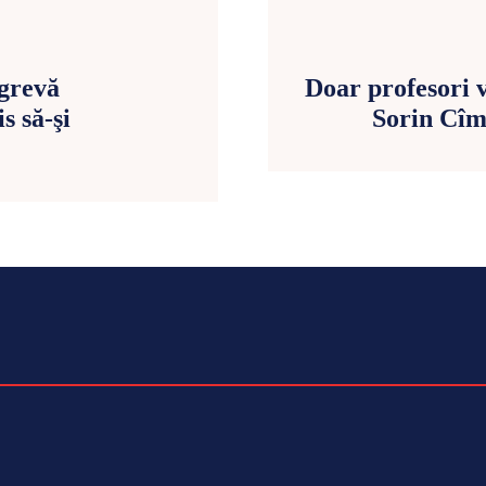
 grevă
Doar profesori v
 să-şi
Sorin Cîm