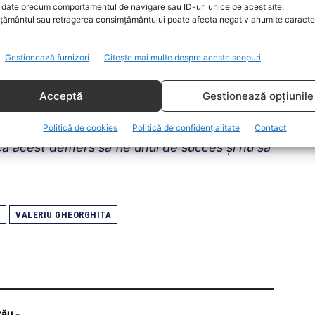
date precum comportamentul de navigare sau ID-uri unice pe acest site.
ământul sau retragerea consimțământului poate afecta negativ anumite caracteri
 pe masă: vaccinul de la compania
son şi vaccinul de la compania Moderna, însă
Gestionează furnizori
Citește mai multe despre aceste scopuri
la Johnson&Johnson şi vaccin de la Moderna.
 avea medici de familie care vor solicita şi
Acceptă
Gestionează opțiunile
 să insistăm în momentul de faţă, să
straZeneca pentru care în momentul acesta nu
Politică de cookies
Politică de confidențialitate
Contact
ca acest demers să fie unul de succes şi nu să
VALERIU GHEORGHITA
zău -…