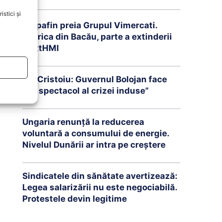
stici și
Brepafin preia Grupul Vimercati.
Fabrica din Bacău, parte a extinderii
NextHMI
Ion Cristoiu: Guvernul Bolojan face
„un spectacol al crizei induse”
Ungaria renunță la reducerea
voluntară a consumului de energie.
Nivelul Dunării ar intra pe creștere
Sindicatele din sănătate avertizează:
Legea salarizării nu este negociabilă.
Protestele devin legitime