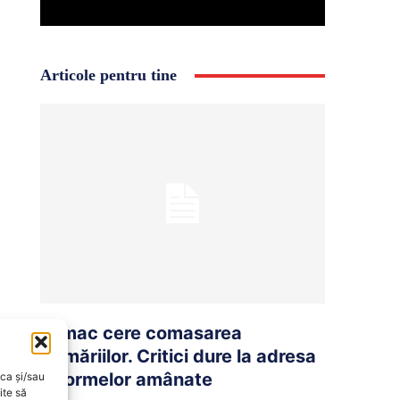
Articole pentru tine
Tomac cere comasarea
primăriilor. Critici dure la adresa
reformelor amânate
oca și/sau
ite să