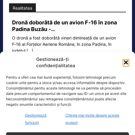
Realitatea
Dronă doborâtă de un avion F‑16 în zona
Padina Buzău -…
O dronă a fost doborâtă vineri dimineață de un avion
F‑16 al Forțelor Aeriene Române, în zona Padina, în
județul
[...]
Gestionează-ți
confidențialitatea
Ecopolitic
Pentru a oferi cea mai bună experiență, folosim tehnologii precum
cookie-urile pentru a stoca și/sau accesa informațiile despre dispozitiv.
Consimțământul pentru aceste tehnologii ne va permite să procesăm
Ambulanță atacată/Miruță îi cere lui
date precum comportamentul de navigare sau ID-uri unice pe acest site.
Grindeanu să pună pe ordinea de…
Neconsimțământul sau retragerea consimțământului poate afecta
Ministrul interimar al Apărării, Radu
negativ anumite caracteristici și funcții.
Miruță, îi solicită președintelui Camerei
Gestionează
Citește mai multe despre aceste
Deputaților, Sorin Grindeanu, să pună
furnizori
scopuri
pe ordinea de zi, spre
[...]