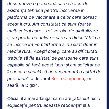
desemneze o persoană care să acorde
asistenţă tehnică pentru înscrierea în
platforma de vaccinare a celor care doresc
acest lucru. Am constatat că sunt foarte
mulţi colegi care – tot vorbim de digitalizare
şi de predarea online – care au dificultăţi în a
se înscrie într-o platformă şi nu sunt doar în
mediul rural. Aceşti colegi care au dificultăţi
trebuie să fie asistaţi de persoane care sunt
capabile să facă acest lucru şi am solicitat ca
în fiecare şcoală să fie desemnată o astfel de
persoană”
Sorin Cîmpeanu
, a declarat
, joi
seară, la Digi24.
„absolut nicio
Oficialul a mai adăugat că nu are
explicaţie pentru această reticenţă”
și a