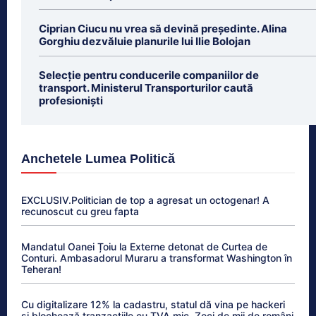
Ciprian Ciucu nu vrea să devină președinte. Alina
Gorghiu dezvăluie planurile lui Ilie Bolojan
Selecție pentru conducerile companiilor de
transport. Ministerul Transporturilor caută
profesioniști
Anchetele Lumea Politică
EXCLUSIV.Politician de top a agresat un octogenar! A
recunoscut cu greu fapta
Mandatul Oanei Țoiu la Externe detonat de Curtea de
Conturi. Ambasadorul Muraru a transformat Washington în
Teheran!
Cu digitalizare 12% la cadastru, statul dă vina pe hackeri
și blochează tranzacțiile cu TVA mic. Zeci de mii de români