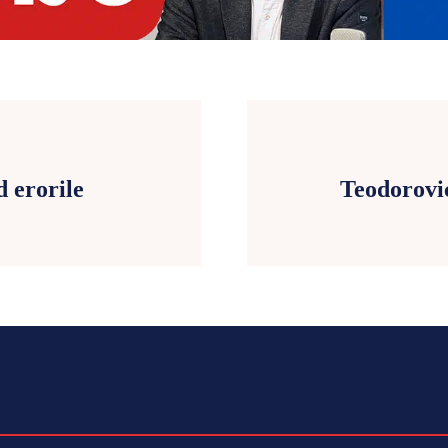
 erorile
Teodorovic