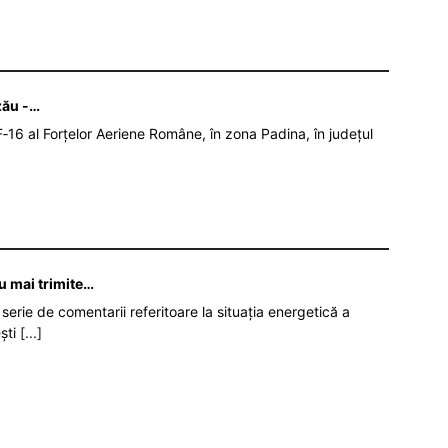
zău -…
‑16 al Forțelor Aeriene Române, în zona Padina, în județul
nu mai trimite…
serie de comentarii referitoare la situația energetică a
ști
[...]