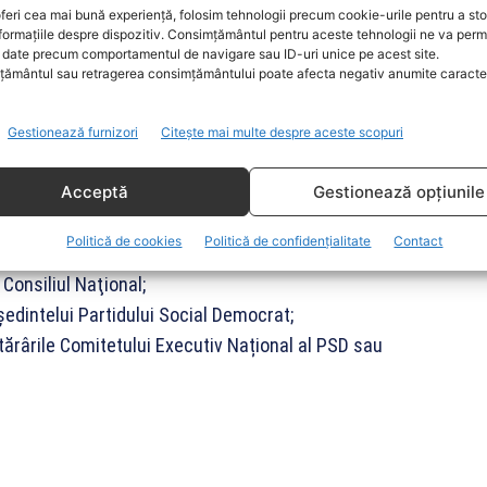
iul Național al PSD
feri cea mai bună experiență, folosim tehnologii precum cookie-urile pentru a st
formațiile despre dispozitiv. Consimțământul pentru aceste tehnologii ne va perm
date precum comportamentul de navigare sau ID-uri unice pe acest site.
 prin vot secret de către membrii Consiliului Naţional
ământul sau retragerea consimțământului poate afecta negativ anumite caracteri
Gestionează furnizori
Citește mai multe despre aceste scopuri
aţional al PSD şi are următoarele atribuţii:
Acceptă
Gestionează opțiunile
lor, ligilor, asociaţiilor constituite în cadrul
Politică de cookies
Politică de confidențialitate
Contact
Consiliul Naţional;
eşedintelui Partidului Social Democrat;
hotărârile Comitetului Executiv Național al PSD sau