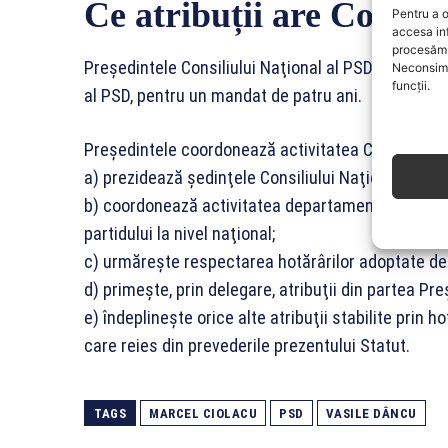
Ce atribuții are Consil
Pentru a o
accesa in
procesăm 
Preşedintele Consiliului Naţional al PSD este ales
Neconsimț
funcții.
al PSD, pentru un mandat de patru ani.
Președintele coordonează activitatea Consiliului N
a) prezidează şedinţele Consiliului Naţional;
b) coordonează activitatea departamentelor, forumuri
partidului la nivel naţional;
c) urmăreşte respectarea hotărârilor adoptate de 
d) primeşte, prin delegare, atribuţii din partea Pr
e) îndeplineşte orice alte atribuţii stabilite prin 
care reies din prevederile prezentului Statut.
TAGS
MARCEL CIOLACU
PSD
VASILE DÂNCU