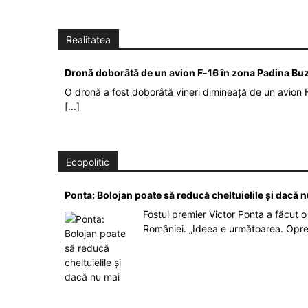
Realitatea
Dronă doborâtă de un avion F‑16 în zona Padina Bu
O dronă a fost doborâtă vineri dimineață de un avion F
[...]
Ecopolitic
Ponta: Bolojan poate să reducă cheltuielile şi dacă 
Fostul premier Victor Ponta a făcut o 
României. „Ideea e următoarea. Opre