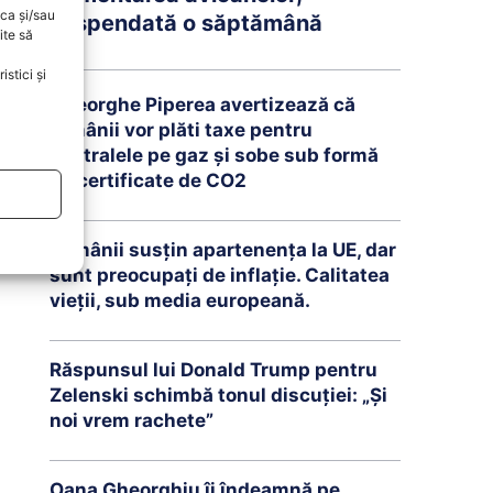
oca și/sau
suspendată o săptămână
ite să
stici și
Gheorghe Piperea avertizează că
românii vor plăti taxe pentru
centralele pe gaz și sobe sub formă
de certificate de CO2
Românii susțin apartenența la UE, dar
sunt preocupați de inflație. Calitatea
vieții, sub media europeană.
Răspunsul lui Donald Trump pentru
Zelenski schimbă tonul discuției: „Și
noi vrem rachete”
Oana Gheorghiu îi îndeamnă pe