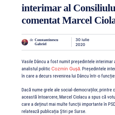
interimar al Consiliul
comentat Marcel Ciol
30 iulie
de
Constantinescu
2020
Gabriel
Vasile Dâncu a fost numit președintele interimar a
analistul politic
Cozmin Gușă
. Președintele int
în care a decurs revenirea lui Dâncu într-o funcți
Dacă nume grele ale social-democraților, printre c
această întoarcere, Marcel Ciolacu a spus că vot
care a deținut mai multe funcții importante în PSD
relatează publicația Știri pe Surse.