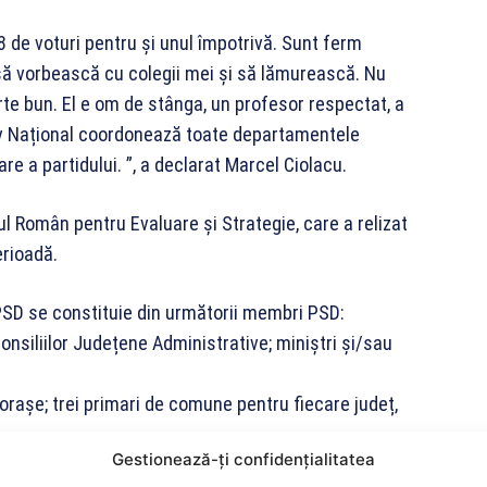
 48 de voturi pentru și unul împotrivă. Sunt ferm
să vorbească cu colegii mei și să lămurească. Nu
rte bun. El e om de stânga, un profesor respectat, a
tiv Național coordonează toate departamentele
re a partidului. ”, a declarat Marcel Ciolacu.
ul Român pentru Evaluare și Strategie, care a relizat
erioadă.
al PSD se constituie din următorii membri PSD:
onsiliilor Județene Administrative; miniștri și/sau
 orașe; trei primari de comune pentru fiecare județ,
Gestionează-ți confidențialitatea