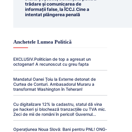
trădare și comunicarea de
informații false, la ÎCCJ. Cine a
intentat plângerea penală
Anchetele Lumea Politică
EXCLUSIV.Politician de top a agresat un
octogenar! A recunoscut cu greu fapta
Mandatul Oanei Țoiu la Externe detonat de
Curtea de Conturi. Ambasadorul Muraru a
transformat Washington în Teheran!
Cu digitalizare 12% la cadastru, statul dă vina
pe hackeri și blochează tranzacțiile cu TVA mic.
Zeci de mii de români în pericol! Guvernul...
Operațiunea Noua Slovă: Bani pentru PNL! ONG-