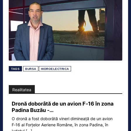
TAGS
BURSA
HIDROELECTRICA
Realitatea
Dronă doborâtă de un avion F‑16 în zona
Padina Buzău -…
O dronă a fost doborâtă vineri dimineață de un avion
F‑16 al Forțelor Aeriene Române, în zona Padina, în
județul
[...]