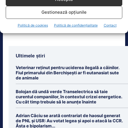
Cele 4 barje vor fi scufundate vineri, 7
august. Autoritățile au intrat în linie
Gestionează opțiunile
dreaptă cu una dintre cele mai
[...]
Politică de cookies
Politică de confidențialitate
Contact
Ultimele știri
Veterinar reținut pentru uciderea ilegală a câinilor.
Fiul primarului din Berchișești ar fi eutanasiat sute
de animale
Bolojan dă undă verde Transelectrica să taie
curentul companiilor, în contextul crizei energetice.
Cu cât timp trebuie să le anunțe înainte
Adrian Câciu se arată contrariat de haosul generat
de PNL și USR: Au votat legea și apoi o atacă la CCR.
Ăsta e bipolarism...