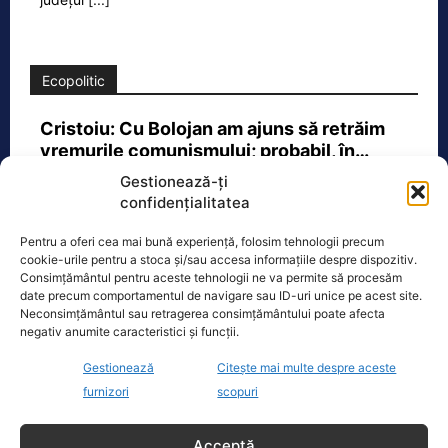
Ecopolitic
Cristoiu: Cu Bolojan am ajuns să retrăim
vremurile comunismului; probabil, în…
Invitat la Marius Tucă Show, Ion
Gestionează-ți
Cristoiu susține că măsurile anunțate
confidențialitatea
de Ilie Bolojan privind reducerea
Pentru a oferi cea mai bună experiență, folosim tehnologii precum
consumului de energie electrică
[...]
cookie-urile pentru a stoca și/sau accesa informațiile despre dispozitiv.
Consimțământul pentru aceste tehnologii ne va permite să procesăm
date precum comportamentul de navigare sau ID-uri unice pe acest site.
Neconsimțământul sau retragerea consimțământului poate afecta
negativ anumite caracteristici și funcții.
Oficiul de Știri
Gestionează
Citește mai multe despre aceste
furnizori
scopuri
Cele 4 barje pentru redirecționarea Dunării către brațul
Bala vor fi…
Acceptă