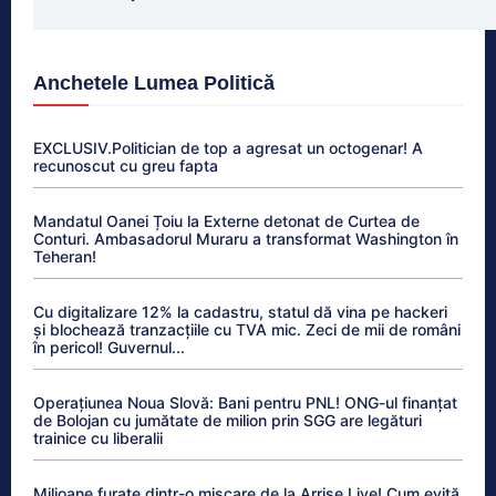
Anchetele Lumea Politică
EXCLUSIV.Politician de top a agresat un octogenar! A
recunoscut cu greu fapta
Mandatul Oanei Țoiu la Externe detonat de Curtea de
Conturi. Ambasadorul Muraru a transformat Washington în
Teheran!
Cu digitalizare 12% la cadastru, statul dă vina pe hackeri
și blochează tranzacțiile cu TVA mic. Zeci de mii de români
în pericol! Guvernul...
Operațiunea Noua Slovă: Bani pentru PNL! ONG-ul finanțat
de Bolojan cu jumătate de milion prin SGG are legături
trainice cu liberalii
Milioane furate dintr-o mișcare de la Arrise Live! Cum evită