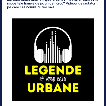
impozitele firmele de jocuri de noroc? Videoul devastator
pe care casinourile nu vor să-l...