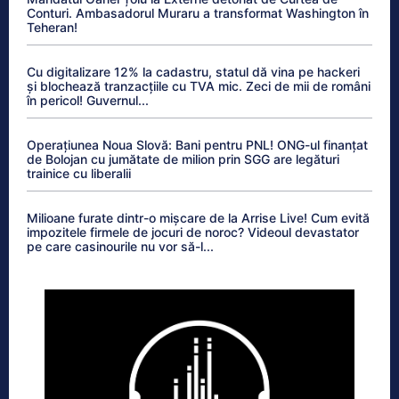
Conturi. Ambasadorul Muraru a transformat Washington în
Teheran!
Cu digitalizare 12% la cadastru, statul dă vina pe hackeri
și blochează tranzacțiile cu TVA mic. Zeci de mii de români
în pericol! Guvernul...
Operațiunea Noua Slovă: Bani pentru PNL! ONG-ul finanțat
de Bolojan cu jumătate de milion prin SGG are legături
trainice cu liberalii
Milioane furate dintr-o mișcare de la Arrise Live! Cum evită
impozitele firmele de jocuri de noroc? Videoul devastator
pe care casinourile nu vor să-l...