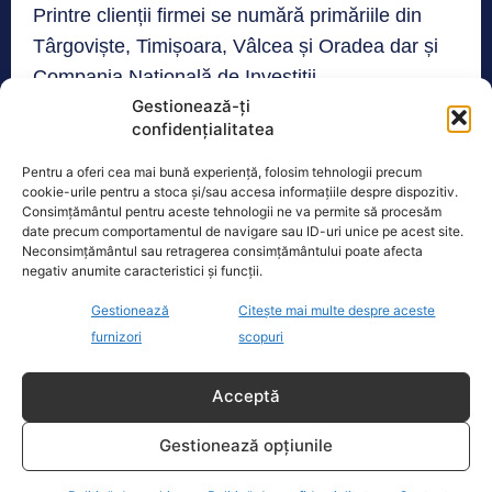
Printre clienții firmei se numără primăriile din
Târgoviște, Timișoara, Vâlcea și Oradea dar și
Compania Națională de Investiții.
Gestionează-ți
confidențialitatea
Realitatea
Pentru a oferi cea mai bună experiență, folosim tehnologii precum
cookie-urile pentru a stoca și/sau accesa informațiile despre dispozitiv.
Dronă doborâtă de un avion F‑16 în zona
Consimțământul pentru aceste tehnologii ne va permite să procesăm
Padina Buzău -…
date precum comportamentul de navigare sau ID-uri unice pe acest site.
Neconsimțământul sau retragerea consimțământului poate afecta
O dronă a fost doborâtă vineri dimineață de un avion
negativ anumite caracteristici și funcții.
F‑16 al Forțelor Aeriene Române, în zona Padina, în
județul
[...]
Gestionează
Citește mai multe despre aceste
furnizori
scopuri
Acceptă
Ecopolitic
Gestionează opțiunile
Cristoiu: Cu Bolojan am ajuns să retrăim
vremurile comunismului; probabil, în…