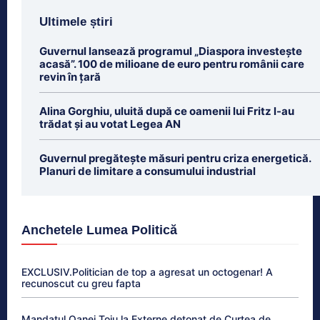
Ultimele știri
Guvernul lansează programul „Diaspora investește
acasă”. 100 de milioane de euro pentru românii care
revin în țară
Alina Gorghiu, uluită după ce oamenii lui Fritz l-au
trădat şi au votat Legea AN
Guvernul pregătește măsuri pentru criza energetică.
Planuri de limitare a consumului industrial
Anchetele Lumea Politică
EXCLUSIV.Politician de top a agresat un octogenar! A
recunoscut cu greu fapta
Mandatul Oanei Țoiu la Externe detonat de Curtea de