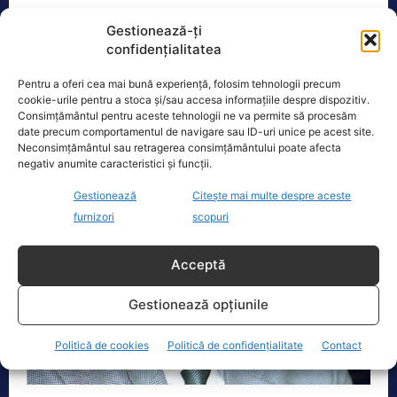
Actualitate
26 Iulie 2022
Gestionează-ți
Riscăm incapacitatea de plată, pentru că statul
confidențialitatea
român se îndatorează permanent, crede
Pentru a oferi cea mai bună experiență, folosim tehnologii precum
economistul Mircea Coșea. Ultimul împrumut este
cookie-urile pentru a stoca și/sau accesa informațiile despre dispozitiv.
de...
Consimțământul pentru aceste tehnologii ne va permite să procesăm
date precum comportamentul de navigare sau ID-uri unice pe acest site.
Neconsimțământul sau retragerea consimțământului poate afecta
negativ anumite caracteristici și funcții.
Gestionează
Citește mai multe despre aceste
furnizori
scopuri
Acceptă
Gestionează opțiunile
Politică de cookies
Politică de confidențialitate
Contact