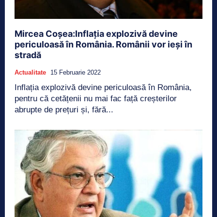
Mircea Coșea:Inflația explozivă devine
periculoasă în România. Românii vor ieși în
stradă
Actualitate
15 Februarie 2022
Inflația explozivă devine periculoasă în România,
pentru că cetățenii nu mai fac față creșterilor
abrupte de prețuri și, fără...