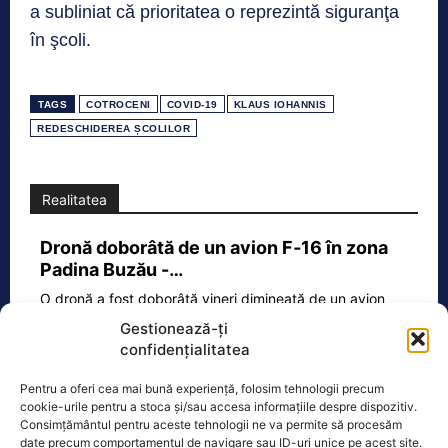
a subliniat că prioritatea o reprezintă siguranţa
în şcoli.
TAGS
COTROCENI
COVID-19
KLAUS IOHANNIS
REDESCHIDEREA ȘCOLILOR
Realitatea
Dronă doborâtă de un avion F‑16 în zona
Padina Buzău -…
O dronă a fost doborâtă vineri dimineață de un avion
F‑16 al Forțelor Aeriene Române, în zona Padina, în
Gestionează-ți
județul
[...]
confidențialitatea
Pentru a oferi cea mai bună experiență, folosim tehnologii precum
cookie-urile pentru a stoca și/sau accesa informațiile despre dispozitiv.
Ecopolitic
Consimțământul pentru aceste tehnologii ne va permite să procesăm
date precum comportamentul de navigare sau ID-uri unice pe acest site.