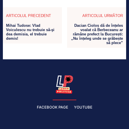
ARTICOLUL PRECEDENT
ARTICOLUL URMĂTOR
Mihai Tudose: Vlad
Dacian Cioloș dă de înțeles
Voiculescu nu trebuie să-şi
voalat că Berbeceanu ar
dea demisia, el trebuie
rămâne prefect la București:
demis!
„Nu înțeleg unde se grăbește
să plece”
FACEBOOK PAGE
YOUTUBE