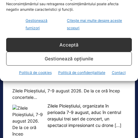
Neconsimțământul sau retragerea consimțământului poate afecta
Cristoiu: Bolojan, Fritz, Kelemen au tot
negativ anumite caracteristici și funcții.
interesul să blocheze formarea unui…
Gestionează
Citește mai multe despre aceste
Ion Cristoiu a lansat, miercuri seară, în
furnizori
scopuri
direct la Realitatea PLUS, un atac dur
la adresa lui Ilie Bolojan și
[...]
Acceptă
Gestionează opțiunile
Politică de cookies
Politică de confidențialitate
Contact
Oficiul de Știri
Zilele Ploieștiului, 7-9 august 2026. De la ce oră încep
concertele…
Zilele Ploieștiului, organizate în
perioada 7-9 august, aduc în centrul
orașului trei seri de concert, un
spectacol impresionant cu drone
[...]