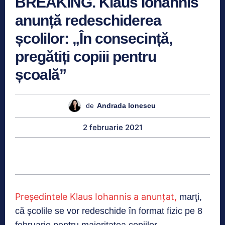
BREAKING. Klaus Iohannis
anunță redeschiderea
școlilor: „În consecință,
pregătiți copiii pentru
școală”
de
Andrada Ionescu
2 februarie 2021
Preşedintele Klaus Iohannis a anunţat,
marţi,
că şcolile se vor redeschide în format fizic pe 8
februarie pentru majoritatea copiilor.