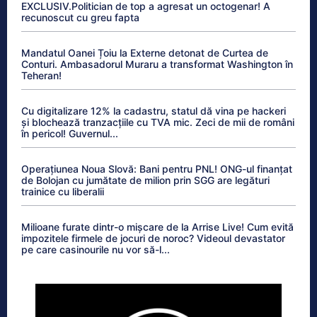
EXCLUSIV.Politician de top a agresat un octogenar! A
recunoscut cu greu fapta
Mandatul Oanei Țoiu la Externe detonat de Curtea de
Conturi. Ambasadorul Muraru a transformat Washington în
Teheran!
Cu digitalizare 12% la cadastru, statul dă vina pe hackeri
și blochează tranzacțiile cu TVA mic. Zeci de mii de români
în pericol! Guvernul...
Operațiunea Noua Slovă: Bani pentru PNL! ONG-ul finanțat
de Bolojan cu jumătate de milion prin SGG are legături
trainice cu liberalii
Milioane furate dintr-o mișcare de la Arrise Live! Cum evită
impozitele firmele de jocuri de noroc? Videoul devastator
pe care casinourile nu vor să-l...