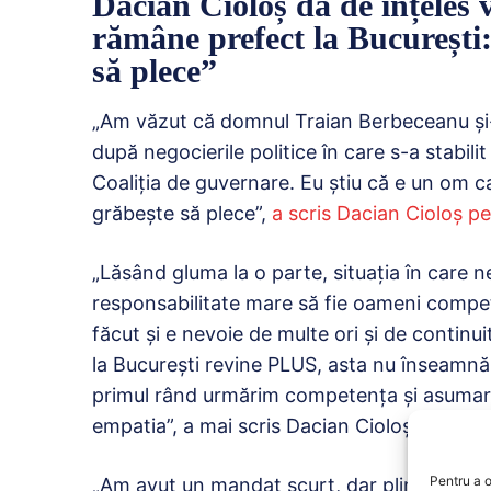
Dacian Cioloș dă de înțeles 
rămâne prefect la București:
să plece”
„Am văzut că domnul Traian Berbeceanu și-a
după negocierile politice în care s-a stabil
Coaliția de guvernare. Eu știu că e un om c
grăbește să plece”,
a scris Dacian Cioloș p
„Lăsând gluma la o parte, situația în care n
responsabilitate mare să fie oameni compet
făcut și e nevoie de multe ori și de continu
la București revine PLUS, asta nu înseamnă c
primul rând urmărim competența și asumare
empatia”, a mai scris Dacian Cioloș.
Pentru a o
„
Am avut un mandat scurt, dar plin de provoc