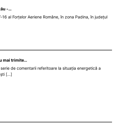
zău -…
‑16 al Forțelor Aeriene Române, în zona Padina, în județul
nu mai trimite…
serie de comentarii referitoare la situația energetică a
ști
[...]