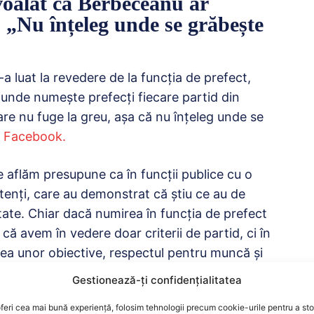
voalat că Berbeceanu ar
 „Nu înțeleg unde se grăbește
 luat la revedere de la funcția de prefect,
it unde numește prefecți fiecare partid din
are nu fuge la greu, așa că nu înțeleg unde se
e Facebook.
e aflăm presupune ca în funcții publice cu o
enți, care au demonstrat că știu ce au de
itate. Chiar dacă numirea în funcția de prefect
ă avem în vedere doar criterii de partid, ci în
a unor obiective, respectul pentru muncă și
Gestionează-ți confidențialitatea
feri cea mai bună experiență, folosim tehnologii precum cookie-urile pentru a st
ări dintre cele mai grele, cărora nu le-aș fi