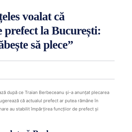
eles voalat că
prefect la București:
ăbește să plece”
ză după ce Traian Berbeceanu și-a anunțat plecarea
 sugerează că actualul prefect ar putea rămâne în
rnare au stabilit împărțirea funcțiior de prefect și