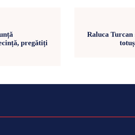
unță
Raluca Turcan s
cință, pregătiți
totuș