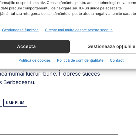
formațiile despre dispozitiv. Consimțământul pentru aceste tehnologii ne va perm
lor, în primul rând, dar și cu sprijinul total al
date precum comportamentul de navigare sau ID-uri unice pe acest site.
ământul sau retragerea consimțământului poate afecta negativ anumite caracteri
 din toate instituțiile”, a spus Berbeceanu.
Gestionează furnizori
Citește mai multe despre aceste scopuri
al lui Berbeceanu, prin care acesta își
Acceptă
Gestionează opțiunile
fi nominalizat de USR – Plus, să fie unul dedicat
Politică de cookies
Politică de confidențialitate
Contact
fie o persoană care să respecte și să aplice
facă numai lucruri bune. Îi doresc succes
cris Berbeceanu.
USR-PLUS