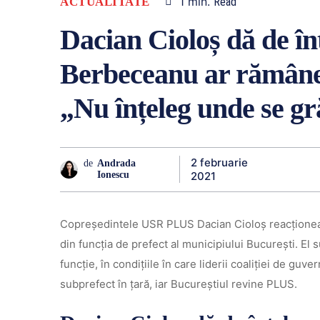
1
min.
ACTUALITATE
Read
Dacian Cioloș dă de înț
Berbeceanu ar rămâne 
„Nu înțeleg unde se gr
2 februarie
de
Andrada
2021
Ionescu
Copreşedintele USR PLUS Dacian Cioloș reacționea
din funcția de prefect al municipiului București. El
funcție, în condițiile în care liderii coaliției de guve
subprefect în țară, iar Bucureștiul revine PLUS.