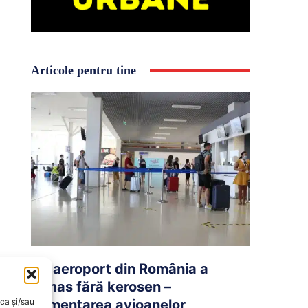
Articole pentru tine
Un aeroport din România a
rămas fără kerosen –
oca și/sau
Alimentarea avioanelor,