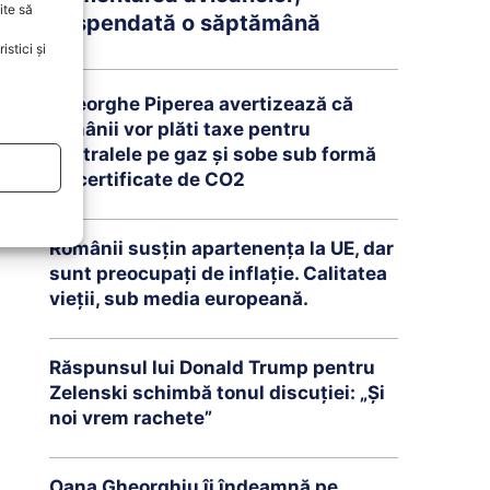
ite să
suspendată o săptămână
stici și
Gheorghe Piperea avertizează că
românii vor plăti taxe pentru
centralele pe gaz și sobe sub formă
de certificate de CO2
Românii susțin apartenența la UE, dar
sunt preocupați de inflație. Calitatea
vieții, sub media europeană.
Răspunsul lui Donald Trump pentru
Zelenski schimbă tonul discuției: „Și
noi vrem rachete”
Oana Gheorghiu îi îndeamnă pe