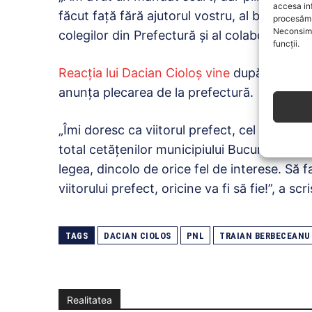
accesa in
făcut față fără ajutorul vostru, al bucureșteni
procesăm 
Neconsimț
colegilor din Prefectură și al colaboratorilor
funcții.
Reacția lui Dacian Cioloș vine
după un mesaj 
anunța plecarea de la prefectură.
„Îmi doresc ca viitorul prefect, cel care va 
total cetățenilor municipiului București, să 
legea, dincolo de orice fel de interese. Să 
viitorului prefect, oricine va fi să fie!”, a s
TAGS
DACIAN CIOLOS
PNL
TRAIAN BERBECEANU
Realitatea